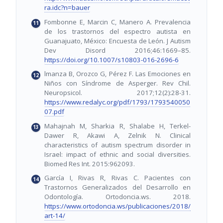
ra.idc?n=bauer
Fombonne E, Marcin C, Manero A. Prevalencia
de los trastornos del espectro autista en
Guanajuato, México: Encuesta de León. J Autism
Dev Disord 2016;46:1669–85.
https://doi.org/10.1007/s10803-016-2696-6
lmanza B, Orozco G, Pérez F. Las Emociones en
Niños con Síndrome de Asperger. Rev Chil.
Neuropsicol. 2017;12(2):28-31.
https://www.redalyc.org/pdf/1793/1793540050
07.pdf
Mahajnah M, Sharkia R, Shalabe H, Terkel-
Dawer R, Akawi A, Zelnik N. Clinical
characteristics of autism spectrum disorder in
Israel: impact of ethnic and social diversities.
Biomed Res Int. 2015:962093.
García I, Rivas R, Rivas C. Pacientes con
Trastornos Generalizados del Desarrollo en
Odontología. Ortodoncia.ws. 2018.
https://www.ortodoncia.ws/publicaciones/2018/
art-14/