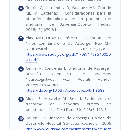
Butrón C, Hernández R, Vásquez MA, Grande
ML, M, Cárdenas J. Consideraciones para la
atención odontológica en un paciente con
síndrome de Asperger.Odontol Pediatr
2018;17(1):79-84.
Almanza B, Orozco G, Pérez F. Las Emociones en
Niños con Síndrome de Asperger. Rev Chil
Neuropsicol. 2021;12(2):28-31
https://www.redalyc.org/pdf/1793/1793540050
07.pdf
Cerna M, Contreras L. Síndrome de Asperger:
Revisión sistemática de aspectos
Neurocognitivos. Acta Pediátr Hondur
2018;9(1):894-907.
https://doi.org/10.5377/pediatrica.v9i1.8588
.
Musa S, Mourelle M, Real I. Pacientes con
trastorno del espectro autista en
odontopediatría. Cient Dent. 2016;13(2):123-8.
Bauer S. El Síndrome de Asperger. Unidad de
Desarrollo Hospital Genesee Rochester. 2006
http://www.autismo.com/scripts/articulo/smuest