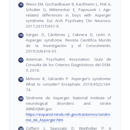
Weiss EM, Gschaidbauer B, Kaufmann L, Fink A,
Schulter G, Mittenecker E, Papousek I. Age-
related differences in boys with Asperger
syndrome. Eur Arch Psychiatry Clin Neurosci.
2017;267(7):651-9.
Vargas G, Cárdenas J, Cabrera D, León A.
Asperger syndrome. Revista Científica Mundo
de la Investigación y el Conocimiento.
2019;3(4):416-33.
American Psychiatric Association. Guía de
Consulta de los Criterios Diagnósticos del DSM-
5. 2016.
Mirkovic B, Gérardin P. Asperger’s syndrome:
What to consider? Encephale. 2019;45(2):169-
74.
Síndrome de Asperger: National institute of
neurological disorders and stroke
(NINDS)Nih.gov.
https://espanol.ninds.nih.gov/trastornos/sindro
me_de_Asperger.htm
Cofferri L, Spessato D, Wietholter P. A