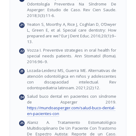
Odontología Preventiva Na Síndrome De
Asperger: Estudio de Caso. Rev Cien Saude.
2018;3(3):11-6.
Yeaton S, Moorthy A, Rice J, Coghlan D, O’Dwyer
L, Green E, et al. Special care dentistry: How
prepared are we? Eur J Dent Educ. 2016;20(1):9–
13.
Vozza I. Preventive strategies in oral health for
special needs patients. Ann Stomatol (Roma).
2016:96–9.
Lozada-Leidenz MS, Guerra ME. Alternativas de
atención odontológica en niños y adolescentes
con discapacidad intelectual. Rev
odontopediatria latinoam. 2021;2(2):12.
Salud buco dental en pacientes con síndrome
de Asperger 2019.
https://mundoasperger.com/salud-buco-dental-
en-pacientes-con
Alaniz A. Tratamiento Estomatológico
Multidisciplinario De Un Paciente Con Trastorno
De Espectro Autista: Reporte de un Caso.