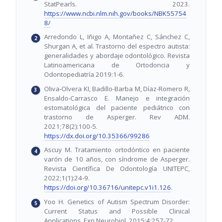
StatPearls. 2023.
https://www.ncbi.nlm.nih.gov/books/NBK55754
8/
Arredondo L, Iñigo A, Montañez C, Sánchez C,
Shurgan A, et al. Trastorno del espectro autista:
generalidades y abordaje odontológico. Revista
Latinoamericana de Ortodoncia y
Odontopediatría 2019:1-6.
Oliva-Olvera KI, Badillo-Barba M, Díaz-Romero R,
Ensaldo-Carrasco E. Manejo e integración
estomatológica del paciente pediátrico con
trastorno de Asperger. Rev ADM.
2021;78(2):100-5.
https://dx.doi.org/10.35366/99286
Ascuy M. Tratamiento ortodóntico en paciente
varón de 10 años, con síndrome de Asperger.
Revista Científica De Odontología UNITEPC,
2022;1(1):24-9.
https://doi.org/10.36716/unitepc.v1i1.126
.
Yoo H. Genetics of Autism Spectrum Disorder:
Current Status and Possible Clinical
Applications. Exp Neurobiol. 2015;4:257-72.