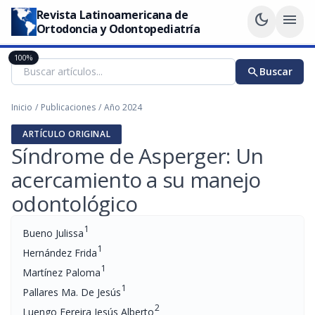
Revista Latinoamericana de
dark_mode
menu
Ortodoncia y Odontopediatría
100%
search
Buscar
Inicio
/
Publicaciones
/
Año 2024
ARTÍCULO ORIGINAL
Síndrome de Asperger: Un
acercamiento a su manejo
odontológico
1
Bueno Julissa
1
Hernández Frida
1
Martínez Paloma
1
Pallares Ma. De Jesús
2
Luengo Fereira Jesús Alberto