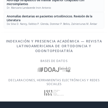
Abordaje terapéutico de maxilar superior colapsado con
microimplantes
Dr. Manzano Landaverde Irvin Antonio
Anomalías dentarias en pacientes ortodóncicos. Revisión de la
Literatura
Da Silva D. Nancy, Falótico P. Glenda, Dommar P. Belkis, Zalnieriunas M. Ámbar
INDEXACIÓN Y PRESENCIA ACADÉMICA — REVISTA
LATINOAMERICANA DE ORTODONCIA Y
ODONTOPEDIATRÍA
BASES DE DATOS
DECLARACIONES, HERRAMIENTAS ELECTRÓNICAS Y REDES
SOCIALES