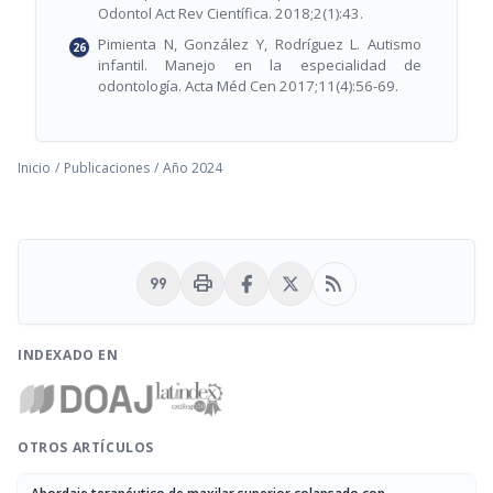
Odontol Act Rev Científica. 2018;2(1):43.
Pimienta N, González Y, Rodríguez L. Autismo
infantil. Manejo en la especialidad de
odontología. Acta Méd Cen 2017;11(4):56-69.
Inicio
/
Publicaciones
/
Año 2024
format_quote
print
rss_feed
INDEXADO EN
OTROS ARTÍCULOS