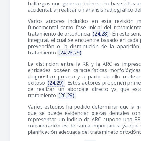
hallazgos que generan interés. En base a los ar
accidental, al realizar un análisis radiográfico d
Varios autores incluídos en esta revisión 
fundamental como fase inicial del tratamien
tratamiento de ortodoncia
(24,28)
. En este sen
integtral, el cual se encuentre basado en cada 
prevención o la disminución de la aparición 
tratamiento
(24,28,29)
.
La distinción entre la RR y la ARC es impres
entidades poseen características morfológicas
diagnóstico preciso y a partir de ello reali
exitoso
(24,29)
. Estos autores proponen primer
de realizar un abordaje directo ya que est
tratamiento
(26,29)
.
Varios estudios ha podido determinar que la mal
que se puede evidenciar piezas dentales con
representar un indicio de ARC supone una RR
consideración es de suma importancia ya que 
planificación adecuada del tratamineto ortodón