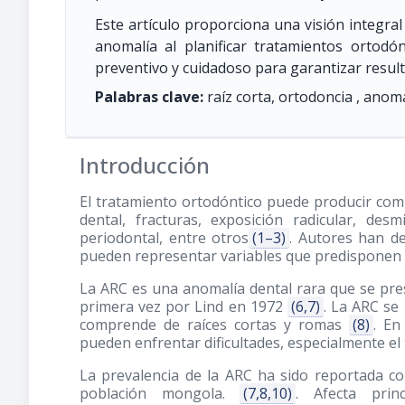
Este artículo proporciona una visión integra
anomalía al planificar tratamientos ortodó
preventivo y cuidadoso para garantizar result
Palabras clave:
raíz corta, ortodoncia , anoma
Introducción
El tratamiento ortodóntico puede producir comp
dental, fracturas, exposición radicular, des
periodontal, entre otros
(1–3)
. Autores han de
pueden representar variables que predisponen 
La ARC es una anomalía dental rara que se pre
primera vez por Lind en 1972
(6,7)
. La ARC se
comprende de raíces cortas y romas
(8)
. En
pueden enfrentar dificultades, especialmente e
La prevalencia de la ARC ha sido reportada c
población mongola.
(7,8,10)
. Afecta prin