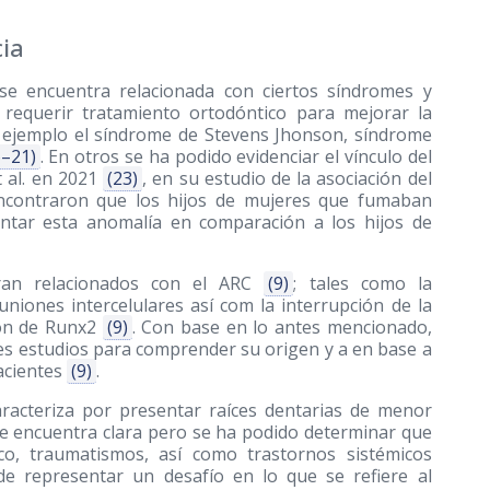
ia
e encuentra relacionada con ciertos síndromes y
 requerir tratamiento ortodóntico para mejorar la
r ejemplo el síndrome de Stevens Jhonson, síndrome
6–21)
. En otros se ha podido evidenciar el vínculo del
t al. en 2021
(23)
, en su estudio de la asociación del
ncontraron que los hijos de mujeres que fumaban
entar esta anomalía en comparación a los hijos de
ran relacionados con el ARC
(9)
; tales como la
uniones intercelulares así com la interrupción de la
ión de Runx2
(9)
. Con base en lo antes mencionado,
s estudios para comprender su origen y a en base a
acientes
(9)
.
aracteriza por presentar raíces dentarias de menor
se encuentra clara pero se ha podido determinar que
co, traumatismos, así como trastornos sistémicos
de representar un desafío en lo que se refiere al