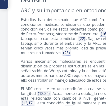
Discusión
clase esqueletal y el biotipo
facial
ARC y su importancia en ortodonc
Estudios han determinado que ARC también s
condiciones médicas, condiciones que pueden
condición de vida de estos pacientes como po
de Perry-Romberg, síndrome de Fraser, etc.
(1
tabaquismo con esta condición
(22)
. Sagawa e
tabaquismo durante el embarazo y la ARC, e
tenían cinco veces más probabilidad de pres
mujeres no fumadoras
(23)
.
Varios mecanismos moleculares se encuent
disminución de proteínas estructurales en las 
señalización de Wnt/β catenina y la estimulac
autores mencionan que ARC requiere de mayore
ello desarrollar un manejo adecuado de estos p
El ARC consiste en una condición la cual se c
longitud
(12,24)
. Actualmente su etiología no 
está relacionada con cambios a nivel genéti
(12,17)
, esta condición de igual manera pue