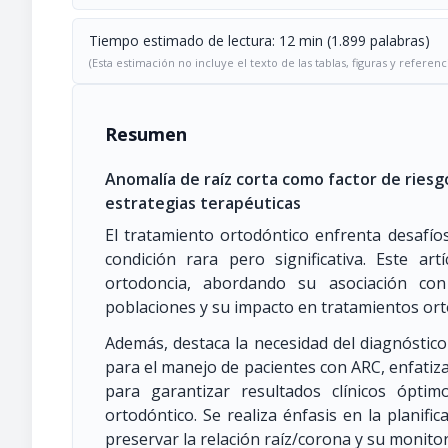
Tiempo estimado de lectura: 12 min (1.899 palabras)
(Esta estimación no incluye el texto de las tablas, figuras y referenc
Resumen
Anomalía de raíz corta como factor de riesg
estrategias terapéuticas
El tratamiento ortodóntico enfrenta desafíos
condición rara pero significativa. Este a
ortodoncia, abordando su asociación con
poblaciones y su impacto en tratamientos ort
Además, destaca la necesidad del diagnóstico
para el manejo de pacientes con ARC, enfatiz
para garantizar resultados clínicos ópti
ortodóntico. Se realiza énfasis en la planif
preservar la relación raíz/corona y su monit