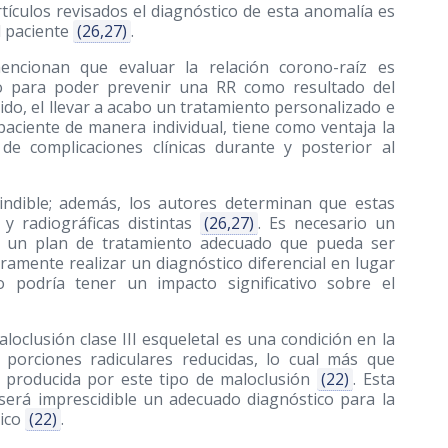
tículos revisados el diagnóstico de esta anomalía es
el paciente
(26,27)
.
mencionan que evaluar la relación corono-raíz es
to para poder prevenir una RR como resultado del
tido, el llevar a acabo un tratamiento personalizado e
paciente de manera individual, tiene como ventaja la
de complicaciones clínicas durante y posterior al
cindible; además, los autores determinan que estas
 y radiográficas distintas
(26,27)
. Es necesario un
zar un plan de tratamiento adecuado que pueda ser
amente realizar un diagnóstico diferencial en lugar
o podría tener un impacto significativo sobre el
oclusión clase III esqueletal es una condición en la
 porciones radiculares reducidas, lo cual más que
 producida por este tipo de maloclusión
(22)
. Esta
será imprescidible un adecuado diagnóstico para la
tico
(22)
.