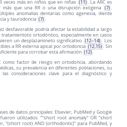
3 veces más en niños que en niñas
(11)
. La ARC es
liar más que una RR o una disrupción exógena
(7)
.
tiples anomalías dentarias como agenesia, diente
cia y taurodoncia
(7)
.
z desfavorable podría afectar la estabilidad a largo
e tratamientoto ortodóntico, especialmente en casos
ieren un desplazamineto significativo
(12–14)
. Los
ibles a RR externa apical por ortodoncia
(12,15)
. Sin
suficiente para corrobar esta afirmación
(12)
.
ARC como factor de riesgo en ortodoncia, abordando
dicas, su prevalencia en diferentes poblaciones, su
 las consideraciones clave para el diagnóstico y
ses de datos principales: Elsevier, PubMed y Google
fueron utilizados: ""short root anomaly" OR "short
er, "(short root) AND (orthodontic)" para PubMed, y