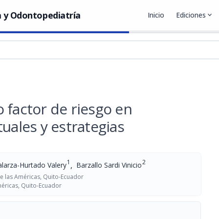
 y Odontopediatría
Inicio
Ediciones
expand_more
 factor de riesgo en
uales y estrategias
1
2
,
larza-Hurtado Valery
Barzallo Sardi Vinicio
e las Américas, Quito-Ecuador
éricas, Quito-Ecuador