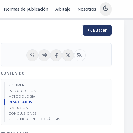
dark_mode
Normas de publicación
Arbitaje
Nosotros
search
Buscar
format_quote
print
rss_feed
CONTENIDO
RESUMEN
INTRODUCCIÓN
METODOLOGÍA
RESULTADOS
DISCUSIÓN
CONCLUSIONES
REFERENCIAS BIBLIOGRÁFICAS
INDEXADO EN