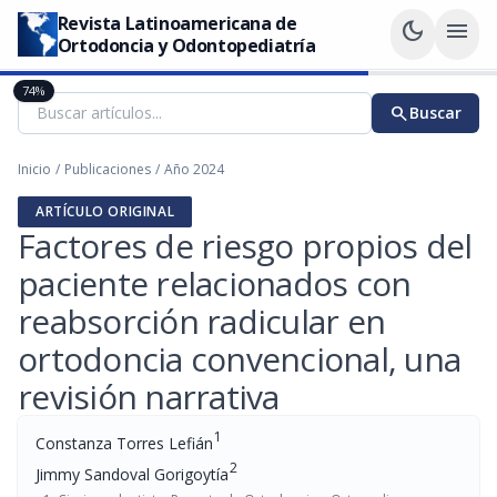
Revista Latinoamericana de
dark_mode
menu
Ortodoncia y Odontopediatría
74%
search
Buscar
Inicio
/
Publicaciones
/
Año 2024
ARTÍCULO ORIGINAL
Factores de riesgo propios del
paciente relacionados con
reabsorción radicular en
ortodoncia convencional, una
revisión narrativa
1
Constanza Torres Lefián
2
Jimmy Sandoval Gorigoytía