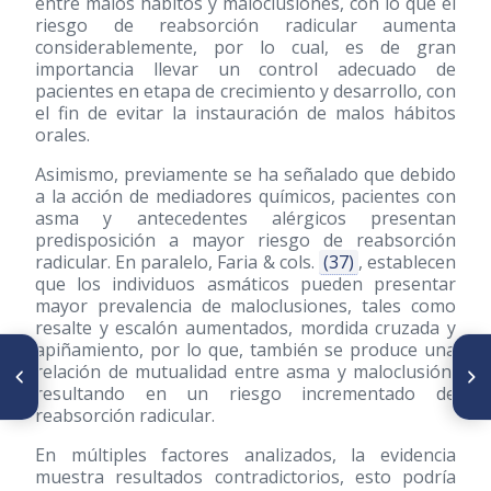
entre malos hábitos y maloclusiones, con lo que el
riesgo de reabsorción radicular aumenta
considerablemente, por lo cual, es de gran
importancia llevar un control adecuado de
pacientes en etapa de crecimiento y desarrollo, con
el fin de evitar la instauración de malos hábitos
orales.
Asimismo, previamente se ha señalado que debido
a la acción de mediadores químicos, pacientes con
asma y antecedentes alérgicos presentan
predisposición a mayor riesgo de reabsorción
radicular. En paralelo, Faria & cols.
(37)
, establecen
que los individuos asmáticos pueden presentar
mayor prevalencia de maloclusiones, tales como
resalte y escalón aumentados, mordida cruzada y
apiñamiento, por lo que, también se produce una
ARTÍCULO ANTERIOR
SIGUIENTE ARTÍCULO
relación de mutualidad entre asma y maloclusión,
Uso de CBCT en ortodoncia
Características de
resultando en un riesgo incrementado de
para el diagnóstico de
Microtornillos de ortodoncia
patologías de la ATM
que afectan su estabilidad.
reabsorción radicular.
Revisión bibliográfica
En múltiples factores analizados, la evidencia
muestra resultados contradictorios, esto podría