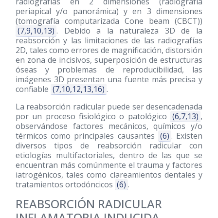
radiografías en 2 dimensiones (radiografía
periapical y/o panorámica) y en 3 dimensiones
(tomografía computarizada Cone beam (CBCT))
(7,9,10,13)
. Debido a la naturaleza 3D de la
reabsorción y las limitaciones de las radiografías
2D, tales como errores de magnificación, distorsión
en zona de incisivos, superposición de estructuras
óseas y problemas de reproducibilidad, las
imágenes 3D presentan una fuente más precisa y
confiable
(7,10,12,13,16)
.
La reabsorción radicular puede ser desencadenada
por un proceso fisiológico o patológico
(6,7,13)
,
observándose factores mecánicos, químicos y/o
térmicos como principales causantes
(6)
. Existen
diversos tipos de reabsorción radicular con
etiologías multifactoriales, dentro de las que se
encuentran más comúnmente el trauma y factores
iatrogénicos, tales como clareamientos dentales y
tratamientos ortodóncicos
(6)
.
REABSORCIÓN RADICULAR
INFLAMATORIA INDUCIDA