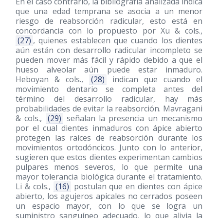
En el caso contrario, la bibliografía analizada indica
que una edad temprana se asocia a un menor
riesgo de reabsorción radicular, esto está en
concordancia con lo propuesto por Xu & cols.,
(27)
, quienes establecen que cuando los dientes
aún están con desarrollo radicular incompleto se
pueden mover más fácil y rápido debido a que el
hueso alveolar aún puede estar inmaduro.
Heboyan & cols.,
(28)
indican que cuando el
movimiento dentario se completa antes del
término del desarrollo radicular, hay más
probabilidades de evitar la reabsorción. Mavragani
& cols.,
(29)
señalan la presencia un mecanismo
por el cual dientes inmaduros con ápice abierto
protegen las raíces de reabsorción durante los
movimientos ortodóncicos. Junto con lo anterior,
sugieren que estos dientes experimentan cambios
pulpares menos severos, lo que permite una
mayor tolerancia biológica durante el tratamiento.
Li & cols.,
(16)
postulan que en dientes con ápice
abierto, los agujeros apicales no cerrados poseen
un espacio mayor, con lo que se logra un
suministro sanguíneo adecuado, lo que alivia la