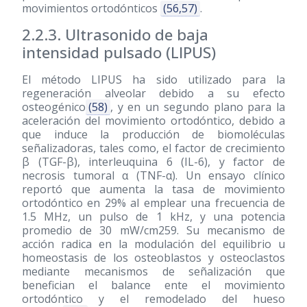
movimientos ortodónticos
(56,57)
.
2.2.3. Ultrasonido de baja
intensidad pulsado (LIPUS)
El método LIPUS ha sido utilizado para la
regeneración alveolar debido a su efecto
osteogénico
(58)
, y en un segundo plano para la
aceleración del movimiento ortodóntico, debido a
que induce la producción de biomoléculas
señalizadoras, tales como, el factor de crecimiento
β (TGF-β), interleuquina 6 (IL-6), y factor de
necrosis tumoral α (TNF-α). Un ensayo clínico
reportó que aumenta la tasa de movimiento
ortodóntico en 29% al emplear una frecuencia de
1.5 MHz, un pulso de 1 kHz, y una potencia
promedio de 30 mW/cm259. Su mecanismo de
acción radica en la modulación del equilibrio u
homeostasis de los osteoblastos y osteoclastos
mediante mecanismos de señalización que
benefician el balance ente el movimiento
ortodóntico y el remodelado del hueso