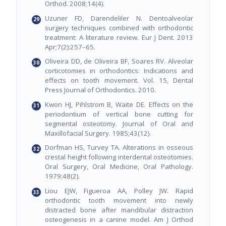
Orthod. 2008;14(4).
Uzuner FD, Darendeliler N. Dentoalveolar
surgery techniques combined with orthodontic
treatment: A literature review. Eur J Dent. 2013
Apr;7(2):257–65.
Oliveira DD, de Oliveira BF, Soares RV. Alveolar
corticotomies in orthodontics: Indications and
effects on tooth movement. Vol. 15, Dental
Press Journal of Orthodontics. 2010.
Kwon HJ, Pihlstrom B, Waite DE. Effects on the
periodontium of vertical bone cutting for
segmental osteotomy. Journal of Oral and
Maxillofacial Surgery. 1985;43(12).
Dorfman HS, Turvey TA. Alterations in osseous
crestal height following interdental osteotomies.
Oral Surgery, Oral Medicine, Oral Pathology.
1979;48(2).
Liou EJW, Figueroa AA, Polley JW. Rapid
orthodontic tooth movement into newly
distracted bone after mandibular distraction
osteogenesis in a canine model. Am J Orthod