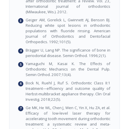
after orthodontic treatment: a review. Vol. 23,
International journal of orthodontics
(Milwaukee, Wis.). 2012.
Geiger AM, Gorelick L, Gwinnett AJ, Benson BJ.
Reducing white spot lesions in orthodontic
populations with fluoride rinsing. American
Journal of Orthodontics and Dentofacial
Orthopedics. 1992;101(5).
Brägger U, Lang NP. The significance of bone in
periodontal disease. Semin Orthod. 1996;2(1).
Yamaguchi M, Kasai K. The Effects of
Orthodontic Mechanics on the Dental Pulp.
Semin Orthod. 2007;13(4).
Bock N, Ruehl J, Ruf S. Orthodontic Class II:1
treatment—efficiency and outcome quality of
Herbst-multibracket appliance therapy. Clin Oral
Investig. 2018;22(5).
Ge MK, He WL, Chen J, Wen C, Yin X, Hu ZA, et al.
Efficacy of low-level laser therapy for
accelerating tooth movement during orthodontic
treatment: a systematic review and meta-