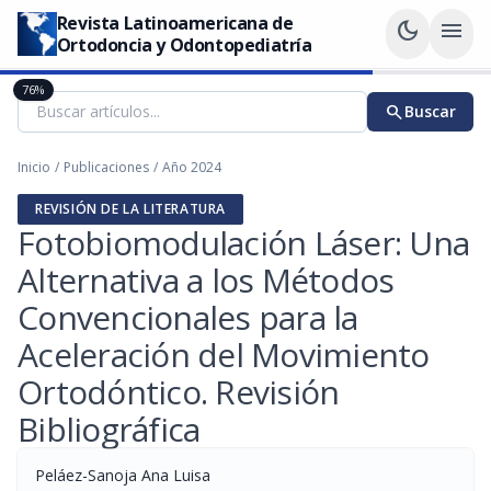
Revista Latinoamericana de
dark_mode
menu
Ortodoncia y Odontopediatría
76%
search
Buscar
Inicio
/
Publicaciones
/
Año 2024
REVISIÓN DE LA LITERATURA
Fotobiomodulación Láser: Una
Alternativa a los Métodos
Convencionales para la
Aceleración del Movimiento
Ortodóntico. Revisión
Bibliográfica
Peláez-Sanoja Ana Luisa