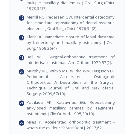
multiple maxillary diastemas. J Oral Surg (Chic).
1973;31(7).
Merrill RG, Pedersen GW. Interdental osteotomy
for immediate repositioning of dental osseous
elements. J Oral Surg (Chic). 1976;34(2).
Clark DC. Immediate closure of labial diastema
by frenectomy and maxillary ostectomy. J Oral
Surg. 1968;26(4).
Bell WH. Surgical-orthodontic treatment of
interincisal diastemas. Am J Orthod. 1970;57(2).
Murphy KG, Wilcko MT, Wilcko WM, Ferguson DJ.
Periodontal Accelerated Osteogenic
Orthodontics: A Description of the Surgical
Technique. Journal of Oral and Maxillofacial
Surgery. 2009;67(10).
Patrikiou AK, Katsavrias EG. Repositioning
ankylosed maxillary canines by segmental
osteotomy. J Clin Orthod. 1995;29(10).
Miles P. Accelerated orthodontic treatment -
what’s the evidence? Aust Dent J. 2017;62.