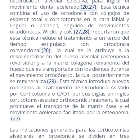
decorticación alveolar selectiva, para lograr el
movimiento dental acelerado
(20,27)
. Esta técnica
combina el uso de ortodoncia con colgajos de
espesor total y corticotomías en la cara labial y
lingual o palatina; seguido de movimientos
ortodónticos. Wilcko y cols
(27,28)
reportaron que
esta técnica reduce el tratamiento a un tercio del
tiempo estipulado con ortodoncia
convencional
(26)
, lo cual se le atribuye a la
desmineralización del hueso alveolar (osteopenia
reversible) y a la matriz colágena remanente del
hueso que es transportada con los dientes durante
el movimiento ortodóncico, la cual posteriormente
se remineraliza
(29)
. Esta técnica introdujo nuevos
conceptos al Tratamiento de Ortodoncia Asistido
por Corticotomía o CAOT por sus siglas en inglés
corticotomy-assisted orthodontic treatment, la cual
promueve el transporte de la matriz ósea y el
movimiento acelerado facilitado por la osteopenia.
(27)
Las indicaciones generales para las corticotomías
alveolares en ortodoncia se dividen en tres