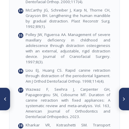
Dentofacial Orthop. 2000;117(4).
McCarthy JG, Schreiber J, Karp N, Thorne CH,
Grayson BH. Lengthening the human mandible
by gradual distraction. Plast Reconstr Surg.
1992;89(1).
Polley JW, Figueroa AA. Management of severe
maxillary deficiency in childhood and
adolescence through distraction osteogenesis
with an external, adjustable, rigid distraction
device. Journal of Craniofacial Surgery.
1997;8(3).
Liou EJ, Huang CS. Rapid canine retraction
through distraction of the periodontal ligament.
Am J Orthod Dentofacial Orthop. 1998;114(4).
Wazwaz F, Seehra J, Carpenter GH,
ARTÍCULO ANTERIOR
SIGUIENTE ARTÍCULO
Papageorgiou SN, Cobourne MT. Duration of
Factores de riesgo propios
Importancia de un buen
canine retraction with fixed appliances: A
del paciente relacionados con
Diagnostico en Tratamiento
systematic review and meta-analysis. Vol. 163,
reabsorción radicular en
Ortodóntico
American Journal of Orthodontics and
ortodoncia convencional, una
Dentofacial Orthopedics. 2023.
revisión narrativa
Kharkar VR, Kotrashetti SM. Transport