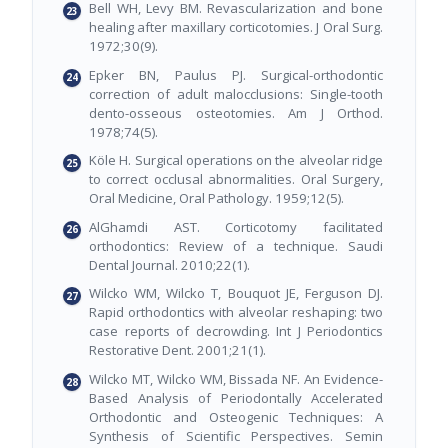
Bell WH, Levy BM. Revascularization and bone
healing after maxillary corticotomies. J Oral Surg.
1972;30(9).
Epker BN, Paulus PJ. Surgical-orthodontic
correction of adult malocclusions: Single-tooth
dento-osseous osteotomies. Am J Orthod.
1978;74(5).
Köle H. Surgical operations on the alveolar ridge
to correct occlusal abnormalities. Oral Surgery,
Oral Medicine, Oral Pathology. 1959;12(5).
AlGhamdi AST. Corticotomy facilitated
orthodontics: Review of a technique. Saudi
Dental Journal. 2010;22(1).
Wilcko WM, Wilcko T, Bouquot JE, Ferguson DJ.
Rapid orthodontics with alveolar reshaping: two
case reports of decrowding. Int J Periodontics
Restorative Dent. 2001;21(1).
Wilcko MT, Wilcko WM, Bissada NF. An Evidence-
Based Analysis of Periodontally Accelerated
Orthodontic and Osteogenic Techniques: A
Synthesis of Scientific Perspectives. Semin