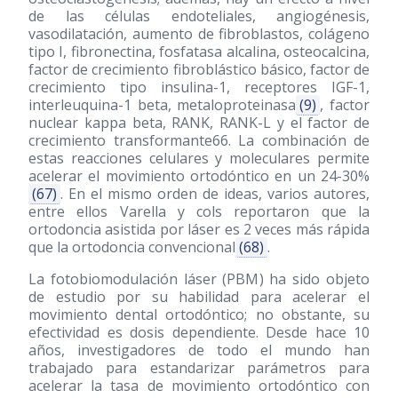
de las células endoteliales, angiogénesis,
vasodilatación, aumento de fibroblastos, colágeno
tipo I, fibronectina, fosfatasa alcalina, osteocalcina,
factor de crecimiento fibroblástico básico, factor de
crecimiento tipo insulina-1, receptores IGF-1,
interleuquina-1 beta, metaloproteinasa
(9)
, factor
nuclear kappa beta, RANK, RANK-L y el factor de
crecimiento transformante66. La combinación de
estas reacciones celulares y moleculares permite
acelerar el movimiento ortodóntico en un 24-30%
(67)
. En el mismo orden de ideas, varios autores,
entre ellos Varella y cols reportaron que la
ortodoncia asistida por láser es 2 veces más rápida
que la ortodoncia convencional
(68)
.
La fotobiomodulación láser (PBM) ha sido objeto
de estudio por su habilidad para acelerar el
movimiento dental ortodóntico; no obstante, su
efectividad es dosis dependiente. Desde hace 10
años, investigadores de todo el mundo han
trabajado para estandarizar parámetros para
acelerar la tasa de movimiento ortodóntico con