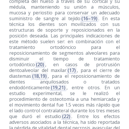
completa del hueso a través de su cortical y su
médula, manteniendo su unión a músculos,
mucosa y periostio para conservar un adecuado
suministro de sangre al tejido
(16–19)
. En esta
técnica los dientes son movilizados con sus
estructuras de soporte y reposicionados en la
posición deseada. Las principales indicaciones de
este método suelen ser: en combinación con el
tratamiento ortodóncico para el
reposicionamiento de segmentos alveolares para
disminuir el tiempo de tratamiento
ortodóntico
(20)
, en casos de protrusión
dentoalveolar del maxilar
(17)
, para el cierre de
diastemas
(18,19)
, para el reposicionamiento de
dientes anquilosados o tratados
endodónticamente
(19,21)
, entre otros. En un
estudio experimental, se le realizó el
procedimiento de osteotomía a una hemiarcada y
el movimiento dental fue 1.5 veces más rápido que
el lado control contralateral durante los tres meses
que duró el estudio
(22)
. Entre los efectos
adversos asociados a la técnica, ha sido reportada
la pérdida de vitalidad dental necrosis avascular del