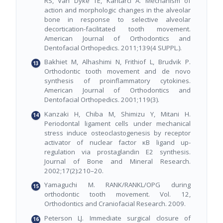
RS, Van Dyke TE, Kantarci A. Mechanism of
action and morphologic changes in the alveolar
bone in response to selective alveolar
decortication-facilitated tooth movement.
American Journal of Orthodontics and
Dentofacial Orthopedics. 2011;139(4 SUPPL.).
Bakhiet M, Alhashimi N, Frithiof L, Brudvik P.
Orthodontic tooth movement and de novo
synthesis of proinflammatory cytokines.
American Journal of Orthodontics and
Dentofacial Orthopedics. 2001;119(3).
Kanzaki H, Chiba M, Shimizu Y, Mitani H.
Periodontal ligament cells under mechanical
stress induce osteoclastogenesis by receptor
activator of nuclear factor κB ligand up-
regulation via prostaglandin E2 synthesis.
Journal of Bone and Mineral Research.
2002;17(2):210–20.
Yamaguchi M. RANK/RANKL/OPG during
orthodontic tooth movement. Vol. 12,
Orthodontics and Craniofacial Research. 2009.
Peterson LJ. Immediate surgical closure of