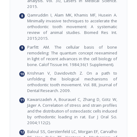
analysis. Vol. 30, Lasers in Medical Science.
2015.
Qamruddin I, Alam MK, Khamis MF, Husein A.
Minimally invasive techniques to accelerate the
orthodontic tooth movement: A systematic
review of animal studies. Biomed Res Int.
2015;2015.
Parfitt AM. The cellular basis of bone
remodeling: The quantum concept reexamined
in light of recent advances in the cell biology of
bone. Calcif Tissue Int. 1984;36(1 Supplement).
Krishnan V, Davidovitch Z. On a path to
unfolding the biological mechanisms of
orthodontic tooth movement. Vol. 88, Journal of
Dental Research. 2009.
Kawarizadeh A, Bourauel C, Zhang D, Götz W,
Jäger A. Correlation of stress and strain profiles
and the distribution of osteoclastic cells induced
by orthodontic loading in rat. Eur J Oral Sci.
2004;112(2).
Baloul SS, Gerstenfeld LC, Morgan EF, Carvalho