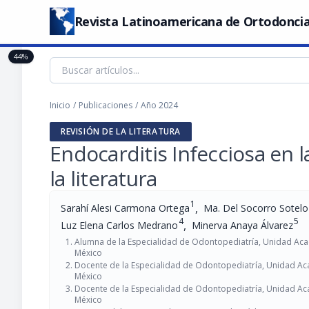
Revista Latinoamericana de Ortodoncia
44%
Inicio
/
Publicaciones
/
Año 2024
REVISIÓN DE LA LITERATURA
Endocarditis Infecciosa en la
la literatura
1
,
Sarahí Alesi Carmona Ortega
Ma. Del Socorro Sotel
4
5
,
Luz Elena Carlos Medrano
Minerva Anaya Álvarez
Alumna de la Especialidad de Odontopediatría, Unidad Ac
México
Docente de la Especialidad de Odontopediatría, Unidad A
México
Docente de la Especialidad de Odontopediatría, Unidad A
México