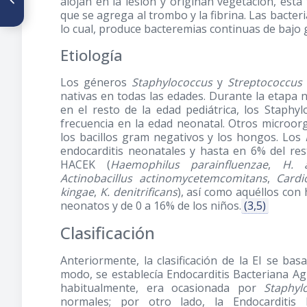
alojan en la lesión y originan vegetación, ést
Elementos digitales de la
Ortodoncia
que se agrega al trombo y la fibrina. Las bacter
lo cual, produce bacteremias continuas de bajo 
Etiología
Los géneros
Staphylococcus
y
Streptococcus
nativas en todas las edades. Durante la etapa 
en el resto de la edad pediátrica, los Staph
frecuencia en la edad neonatal. Otros microor
los bacillos gram negativos y los hongos. Los
endocarditis neonatales y hasta en 6% del res
HACEK (
Haemophilus parainfluenzae
,
H. a
Actinobacillus actinomycetemcomitans
,
Cardi
kingae
,
K. denitrificans
), así como aquéllos co
neonatos y de 0 a 16% de los niños.
(3,5)
Clasificación
Anteriormente, la clasificación de la EI se b
modo, se establecía Endocarditis Bacteriana A
habitualmente, era ocasionada por
Staphyl
normales; por otro lado, la Endocarditis