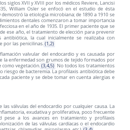
s siglos XVII y XVIII por los médicos Reviere, Lancisi
, William Osler se enfocó en el estudio de ésta
demostró la etiología microbiana; de 1890 a 1910 se
cedimientos dentales comenzaron a tomar importancia
fecciosa en el año de 1935. El primer paciente que se
sde ese año, el tratamiento de elección para prevenir
s antibiótica, la cual inicialmente se realizaba con
 por las penicilinas.
(1,2)
nflamación valvular del endocardio y es causada por
a de la enfermedad son grumos de tejido formados por
 como vegetación.
(3,4,5)
No todos los tratamientos
 riesgo de bacteremia. La profilaxis antibiótica debe
de cada paciente y se debe tomar en cuenta alergias e
e las válvulas del endocardio por cualquier causa. La
nflamatoria, exudativa y proliferativa, poco frecuente
ad pese a los avances en tratamiento y profilaxis
onización de las válvulas cardíacas o el endocardio
ettsias, chlamydias, micoplasma, etc.).
(3,4)