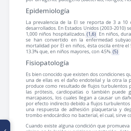
Epidemiología
La prevalencia de la EI se reporta de 3 a 10 
desarrollados. En Estados Unidos
(2003-2010)
se
1,000 niños hospitalizados.
(1,6)
En niños, duran
se han convertido en la enfermedad subyac
mortalidad por EI en niños, ésta oscila entre
13.3% que, en niños mayores, con 4.5%.
(5)
Fisiopatología
Es bien conocido que existen dos condiciones qu
una de ellas es el daño endotelial y la otra la
produce como resultado de flujos turbulentos 
las prótesis, cardiopatías o también puede
marcapasos, los cuales llegan a causar un daño
por efecto indirecto debido a flujos turbulentos en
una respuesta de adhesión plaquetaria y dep
trombo endocárdico no bacterial, el cual, sirve
Cuando existe alguna condición que promueva 
ARTÍCULO ANTERIOR