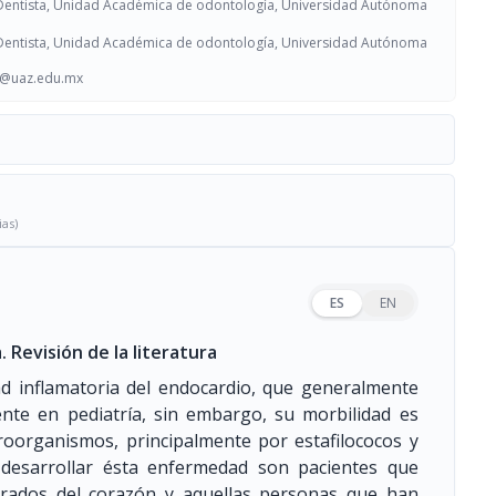
 Dentista, Unidad Académica de odontología, Universidad Autónoma
 Dentista, Unidad Académica de odontología, Universidad Autónoma
o@uaz.edu.mx
ias)
ES
EN
 Revisión de la literatura
ad inflamatoria del endocardio, que generalmente
uente en pediatría, sin embargo, su morbilidad es
croorganismos, principalmente por estafilococos y
desarrollar ésta enfermedad son pacientes que
perados del corazón y aquellas personas que han