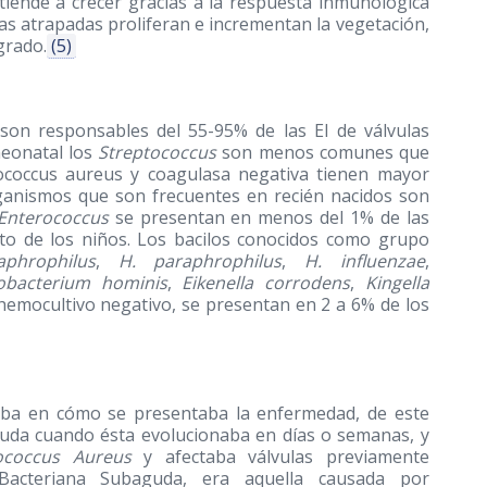
a tiende a crecer gracias a la respuesta inmunológica
ias atrapadas proliferan e incrementan la vegetación,
grado.
(5)
son responsables del 55-95% de las EI de válvulas
neonatal los
Streptococcus
son menos comunes que
ylococcus aureus y coagulasa negativa tienen mayor
ganismos que son frecuentes en recién nacidos son
Enterococcus
se presentan en menos del 1% de las
to de los niños. Los bacilos conocidos como grupo
phrophilus
,
H. paraphrophilus
,
H. influenzae
,
obacterium hominis
,
Eikenella corrodens
,
Kingella
n hemocultivo negativo, se presentan en 2 a 6% de los
asaba en cómo se presentaba la enfermedad, de este
guda cuando ésta evolucionaba en días o semanas, y
ococcus Aureus
y afectaba válvulas previamente
 Bacteriana Subaguda, era aquella causada por