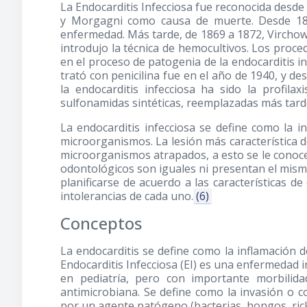
La Endocarditis Infecciosa fue reconocida desde lo
y Morgagni como causa de muerte. Desde 1835
enfermedad. Más tarde, de 1869 a 1872, Virchow 
introdujo la técnica de hemocultivos. Los pro
en el proceso de patogenia de la endocarditis in
trató con penicilina fue en el año de 1940, y de
la endocarditis infecciosa ha sido la profilaxi
sulfonamidas sintéticas, reemplazadas más tarde
La endocarditis infecciosa se define como la i
microorganismos. La lesión más característic
microorganismos atrapados, a esto se le conoce
odontológicos son iguales ni presentan el mismo
planificarse de acuerdo a las características 
intolerancias de cada uno.
(6)
Conceptos
La endocarditis se define como la inflamación d
Endocarditis Infecciosa (EI) es una enfermedad i
en pediatría, pero con importante morbilid
antimicrobiana. Se define como la invasión o col
por un agente patógeno (bacterias, hongos, rick