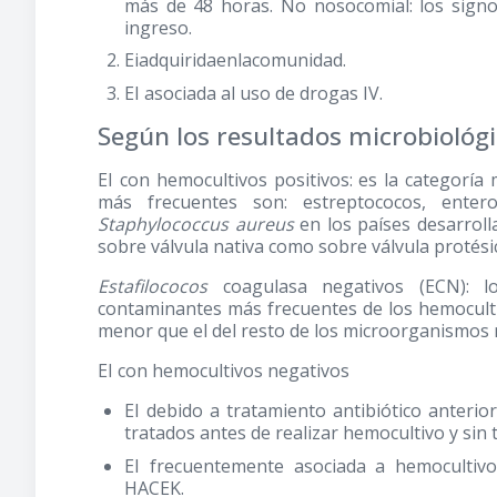
más de 48 horas. No nosocomial: los sign
ingreso.
Eiadquiridaenlacomunidad.
EI asociada al uso de drogas IV.
Según los resultados microbiológi
EI con hemocultivos positivos: es la categoría
más frecuentes son: estreptococos, entero
Staphylococcus aureus
en los países desarrol
sobre válvula nativa como sobre válvula protési
Estafilococos
coagulasa negativos (ECN): l
contaminantes más frecuentes de los hemocultiv
menor que el del resto de los microorganismos
EI con hemocultivos negativos
EI debido a tratamiento antibiótico anterio
tratados antes de realizar hemocultivo y sin t
EI frecuentemente asociada a hemocultiv
HACEK.