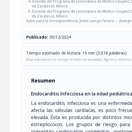
Docente del Programa de Licenciatura de Médico Cirujano
de Zacatecas, México
Docente del Programa de Licenciatura de Médico Cirujano
de Zacatecas, México
Autor para la correspondencia: Jesús Luengo Fereira —
jlueng
Publicado:
30/12/2024
Tiempo estimado de lectura: 19 min (3.018 palabras)
(Esta estimación no incluye el texto de las tablas, figuras y referenc
Resumen
Endocarditis Infecciosa en la edad pediátrica.
La endocarditis infecciosa es una enfermed
afecta las válvulas cardíacas, es poco frec
elevada. Ésta es producida por distintos mi
estreptococos. Los grupos de riesgo para 
presentan cardiopatías congénitas, posto