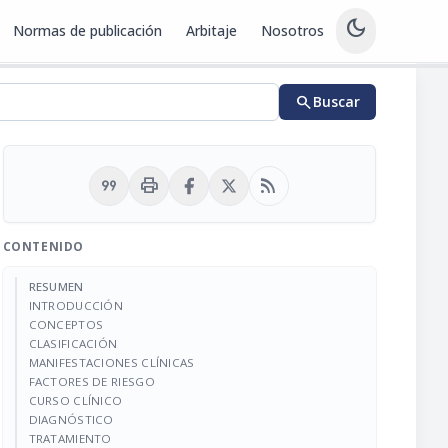
dark_mode
Normas de publicación
Arbitaje
Nosotros
search
Buscar
format_quote
print
rss_feed
CONTENIDO
RESUMEN
INTRODUCCIÓN
CONCEPTOS
CLASIFICACIÓN
MANIFESTACIONES CLÍNICAS
FACTORES DE RIESGO
CURSO CLÍNICO
DIAGNÓSTICO
TRATAMIENTO