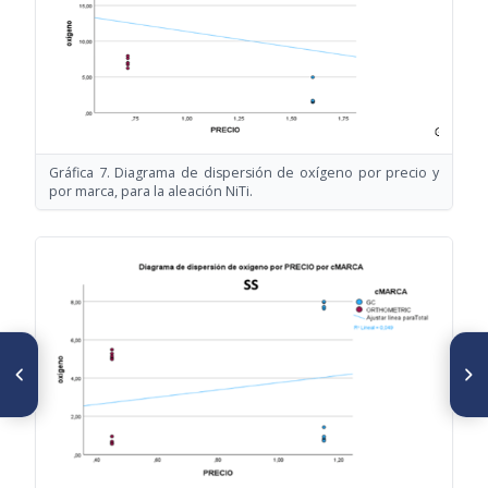
Gráfica 7. Diagrama de dispersión de oxígeno por precio y
por marca, para la aleación NiTi.
ARTÍCULO ANTERIOR
SIGUIENTE ARTÍCULO
Evaluación de la corrección
Mesiodens: un hallazgo en la
cefalométrica de Tweed
consulta de odontopediatrÍa
pacientes clase II esquelética y
dental