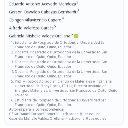
2
Eduardo Antonio Acevedo Mendoza
3
Gerson Oswaldo Cabezas Bernhardt
4
Ebingen Villavicencio Caparo
5
Alfredo Valarezo Garcés
6
Gabriela Mishelle Valdez Orellana
Estudiante de Posgrado de Ortodoncia; Universidad San
Francisco de Quito; Quito, Ecuador
Docente; Posgrado de Ortodoncia de la Universidad San
Francisco de Quito; Quito, Ecuador
Docente; Posgrado de Ortodoncia de la Universidad San
Francisco de Quito; Quito, Ecuador
Docente; Posgrado de Ortodoncia de la Universidad San
Francisco de Quito; Quito, Ecuador
PhD. y Post-doctorado en Ciencia de Materiales e Ingeniería;
Universidad de Stony Brook, EE. UU; Director Instituto de
Energía y Materiales; Universidad San Francisco de Quito; Quito,
Ecuador
Estudiante de Posgrado de Ortodoncia; Universidad San
Francisco de Quito; Quito, Ecuador
Autores para la correspondencia:
César Daniel Coronel Romero —
cdcoronel@uce.edu.ec
Gabriela Mishelle Valdez Orellana —
cdcoronel@uce.edu.ec