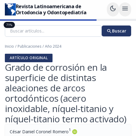
Revista Latinoamericana de
dark_mode
menu
Ortodoncia y Odontopediatría
71%
search
Buscar
Inicio
/
Publicaciones
/
Año 2024
ARTÍCULO ORIGINAL
Grado de corrosión en la
superficie de distintas
aleaciones de arcos
ortodónticos (acero
inoxidable, níquel-titanio y
níquel-titanio termo activado)
1
César Daniel Coronel Romero