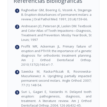
Referencias Bibliográficas
Raghoebar GM, Boering G, Vissink A, Stegenga
B. Eruption disturbances of permanent molars: a
review. J Oral Pathol Med. 1991; 20 (4):159-66.
Andreasen JO, Petersen JK, Laskin DM. Textbook
and Color Atlas of Tooth Impactions—Diagnosis,
Treatment and Prevention. Mosby Year Book, St
Louis; 1997
Proffit WR, Ackerman JL. Primary failure of
eruption and PTH1R: the importance of a genetic
diagnosis for orthodontic treatment planning.
Am J Orthod Dentofacial Orthop.
2010;137(2):160.e1-7.
Sawicka M, Racka-Pilszak B, Rosnowska-
Mazurkiewicz A. Uprighting partially impacted
permanent second molars. Angle Orthod. 2007;
77 (1): 148-54.
Suri L, Gagari E, Vastardis H. Delayed tooth
eruption: pathogenesis, diagnosis, and
treatment. A literature review. Am J Orthod
Dentofacial Orthop. 2004; 126 (4):432-45.