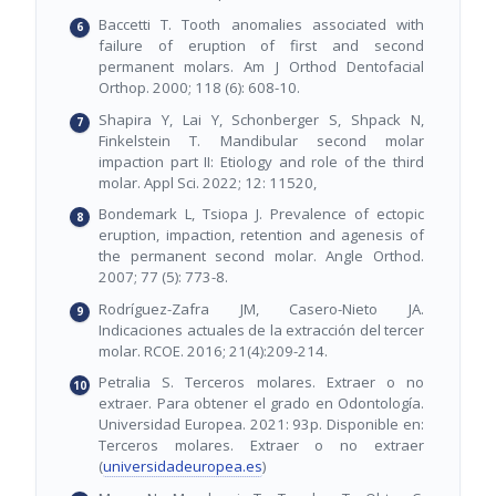
Baccetti T. Tooth anomalies associated with
failure of eruption of first and second
permanent molars. Am J Orthod Dentofacial
Orthop. 2000; 118 (6): 608-10.
Shapira Y, Lai Y, Schonberger S, Shpack N,
Finkelstein T. Mandibular second molar
impaction part II: Etiology and role of the third
molar. Appl Sci. 2022; 12: 11520,
Bondemark L, Tsiopa J. Prevalence of ectopic
eruption, impaction, retention and agenesis of
the permanent second molar. Angle Orthod.
2007; 77 (5): 773-8.
Rodríguez-Zafra JM, Casero-Nieto JA.
Indicaciones actuales de la extracción del tercer
molar. RCOE. 2016; 21(4):209-214.
Petralia S. Terceros molares. Extraer o no
extraer. Para obtener el grado en Odontología.
Universidad Europea. 2021: 93p. Disponible en:
Terceros molares. Extraer o no extraer
(
universidadeuropea.es
)