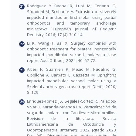
Rodriguez Y Baena R, Lupi M, Ceriana G,
Sfondrini M, Scribante A. Extrusion of severely
impacted mandibular first molar using partial
orthodontics and temporary anchorage
miniscrews. European Journal of Pediatric
Dentistry. 2016; 17 (4): 310-14.
Li K, Wang T, Bai X. Surgery combined with
orthodontic treatment for bilateral horizontally
impacted mandibular second molars: a case
report. Aust Orthod j. 2024; 40: 67-72.
Altieri F, Guarnieri R, Mezio M, Padalino G,
Cipollone A, Barbato E. Cassetta M. Uprighting
Impacted mandibular second molar using a
Skeletal anchorage: a case report. Dent J. 2020;
8: 129.
Enríquez-Torrez JS, Segales-Cortez R, Palacios-
Vivar D, Miranda-Miranda CA. Verticalización de
segundos molares con Cantilever-Microtornillos.
Revisión de la literatura. Revista
Latinoamericana de Ortodoncia y
Odontopediatría [Internet]. 2022 [citado 2023
Dic 06]. Disponible en: Verticalización de