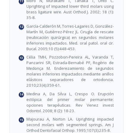
Moro N, Murakami T, Tanaka T, Ohto C.
Uprighting of impacted lower third molars using
brass ligature wire. Aust Orthod J. 2002; 18 (1):
35-8.
García-Calderón M, Torres-Lagares D, González-
Martín M, Gutiérrez-Pérez JL. Cirugía de rescate
(reubicación quirúrgica) en segundos molares
inferiores impactados. Med. oral patol. oral cir.
Bucal. 2005;10 (5):448-453.
Célia TMH, Pozzobon-Pereira AL, Varanda T,
Panzarini SR, Estrada-Bernabé PF, Rogério de
Medonça M. Enderezamiento de segundos
molares inferiores impactados mediante anillos
elásticos separadores de ortodoncia.
2010;23(4):359-61.
Medina A, Da Silva L, Crespo O. Erupción
ectópica del primer molar permanente:
opciones terapéuticas. Rev Venez invest
Odontol. 2008; 8 (2): 18-23.
Majourau A, Norton LA. Uprighting impacted
second molars with segmented springs. Am J
Orthod Dentofacial Orthop. 1995;107(3):235-8.