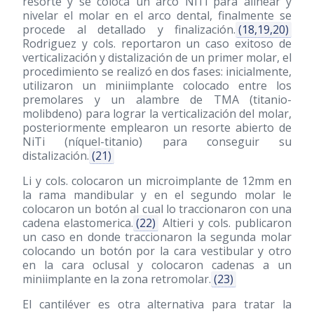
resorte y se coloca un arco NiTi para alinear y
nivelar el molar en el arco dental, finalmente se
procede al detallado y finalización.
(18,19,20)
Rodriguez y cols. reportaron un caso exitoso de
verticalización y distalización de un primer molar, el
procedimiento se realizó en dos fases: inicialmente,
utilizaron un miniimplante colocado entre los
premolares y un alambre de TMA (titanio-
molibdeno) para lograr la verticalización del molar,
posteriormente emplearon un resorte abierto de
NiTi (níquel-titanio) para conseguir su
distalización.
(21)
Li y cols. colocaron un microimplante de 12mm en
la rama mandibular y en el segundo molar le
colocaron un botón al cual lo traccionaron con una
cadena elastomerica.
(22)
Altieri y cols. publicaron
un caso en donde traccionaron la segunda molar
colocando un botón por la cara vestibular y otro
en la cara oclusal y colocaron cadenas a un
miniimplante en la zona retromolar.
(23)
El cantiléver es otra alternativa para tratar la