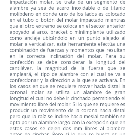
impactación molar, se trata de un segmento de
alambre ya sea de acero inoxidable o de titanio
molibdeno en donde uno de los lados es colocado
en el tubo o botón del molar impactado mientras
que el otro extremo se coloca en el sector anterior
apoyado al arco, bracket o miniimplante utilizado
como anclaje ubicándolo en un punto alejado al
molar a verticalizar, esta herramienta efectúa una
combinación de fuerzas y momentos que resultan
en la correcta inclinación del molar. Para su
confección se debe considerar la longitud del
cantiléver, la magnitud de la fuerza que se
empleará, el tipo de alambre con el cual se va a
confeccionar y la dirección a la que se activará. En
los casos en que se requiere mover hacia distal la
coronal molar se utiliza un alambre de gran
longitud el cual no debe ir cinchado permitiendo el
movimiento libre del molar. Si lo que se requiere es
producir un movimiento de la corona hacia distal
pero que la raíz se incline hacia mesial también se
opta por un alambre largo con la excepción que en
estos casos se dejen dos mm libres al alambre
antes de cinchar. Pero si lo que se busca es un