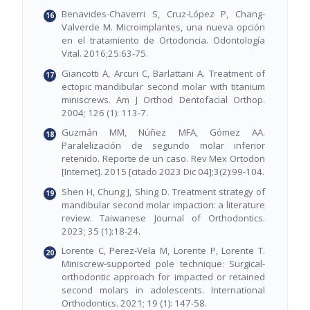
Benavides-Chaverri S, Cruz-López P, Chang-
Valverde M. Microimplantes, una nueva opción
en el tratamiento de Ortodoncia. Odontología
Vital. 2016;25:63-75.
Giancotti A, Arcuri C, Barlattani A. Treatment of
ectopic mandibular second molar with titanium
miniscrews. Am J Orthod Dentofacial Orthop.
2004; 126 (1): 113-7.
Guzmán MM, Núñez MFA, Gómez AA.
Paralelización de segundo molar inferior
retenido. Reporte de un caso. Rev Mex Ortodon
[Internet]. 2015 [citado 2023 Dic 04];3(2):99-104.
Shen H, Chung J, Shing D. Treatment strategy of
mandibular second molar impaction: a literature
review. Taiwanese Journal of Orthodontics.
2023; 35 (1):18-24.
Lorente C, Perez-Vela M, Lorente P, Lorente T.
Miniscrew-supported pole technique: Surgical-
orthodontic approach for impacted or retained
second molars in adolescents. International
Orthodontics. 2021; 19 (1): 147-58.