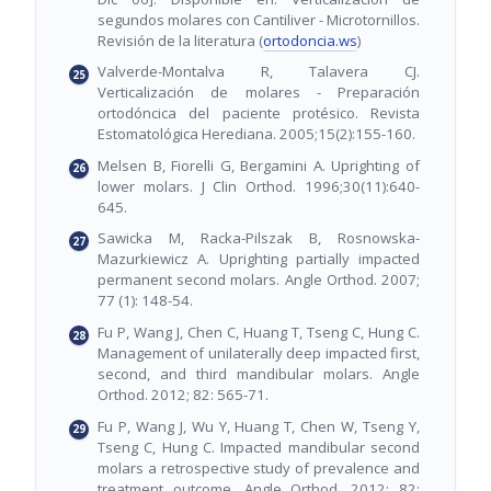
segundos molares con Cantiliver - Microtornillos.
Revisión de la literatura (
ortodoncia.ws
)
Valverde-Montalva R, Talavera CJ.
Verticalización de molares - Preparación
ortodóncica del paciente protésico. Revista
Estomatológica Herediana. 2005;15(2):155-160.
Melsen B, Fiorelli G, Bergamini A. Uprighting of
lower molars. J Clin Orthod. 1996;30(11):640-
645.
Sawicka M, Racka-Pilszak B, Rosnowska-
Mazurkiewicz A. Uprighting partially impacted
permanent second molars. Angle Orthod. 2007;
77 (1): 148-54.
Fu P, Wang J, Chen C, Huang T, Tseng C, Hung C.
Management of unilaterally deep impacted first,
second, and third mandibular molars. Angle
Orthod. 2012; 82: 565-71.
Fu P, Wang J, Wu Y, Huang T, Chen W, Tseng Y,
Tseng C, Hung C. Impacted mandibular second
molars a retrospective study of prevalence and
treatment outcome. Angle Orthod. 2012; 82: