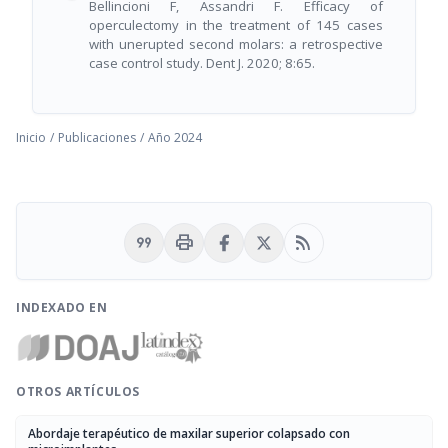
Bellincioni F, Assandri F. Efficacy of
operculectomy in the treatment of 145 cases
with unerupted second molars: a retrospective
case control study. Dent J. 2020; 8:65.
Inicio
/
Publicaciones
/
Año 2024
format_quote
print
rss_feed
INDEXADO EN
OTROS ARTÍCULOS
Abordaje terapéutico de maxilar superior colapsado con