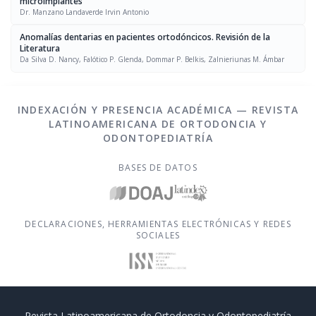
microimplantes
Dr. Manzano Landaverde Irvin Antonio
Anomalías dentarias en pacientes ortodóncicos. Revisión de la
Literatura
Da Silva D. Nancy, Falótico P. Glenda, Dommar P. Belkis, Zalnieriunas M. Ámbar
INDEXACIÓN Y PRESENCIA ACADÉMICA — REVISTA
LATINOAMERICANA DE ORTODONCIA Y
ODONTOPEDIATRÍA
BASES DE DATOS
DECLARACIONES, HERRAMIENTAS ELECTRÓNICAS Y REDES
SOCIALES
Revista Latinoamericana de Ortodoncia y Odontopediatría