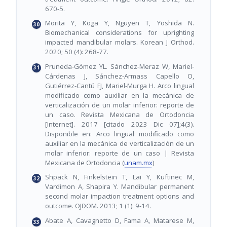
670-5.
Morita Y, Koga Y, Nguyen T, Yoshida N.
Biomechanical considerations for uprighting
impacted mandibular molars. Korean J Orthod.
2020; 50 (4): 268-77.
Pruneda-Gómez YL. Sánchez-Meraz W, Mariel-
Cárdenas J, Sánchez-Armass Capello O,
Gutiérrez-Cantú FJ, Mariel-Murga H. Arco lingual
modificado como auxiliar en la mecánica de
verticalización de un molar inferior: reporte de
un caso. Revista Mexicana de Ortodoncia
[Internet]. 2017 [citado 2023 Dic 07];4(3).
Disponible en: Arco lingual modificado como
auxiliar en la mecánica de verticalización de un
molar inferior: reporte de un caso | Revista
Mexicana de Ortodoncia (
unam.mx
)
Shpack N, Finkelstein T, Lai Y, Kuftinec M,
Vardimon A, Shapira Y. Mandibular permanent
second molar impaction treatment options and
outcome. OJDOM. 2013; 1 (1): 9-14.
Abate A, Cavagnetto D, Fama A, Matarese M,