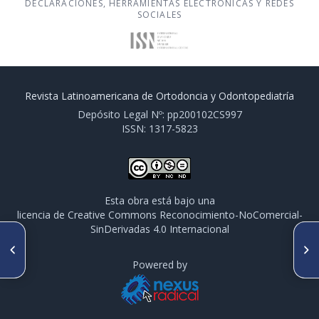
DECLARACIONES, HERRAMIENTAS ELECTRÓNICAS Y REDES
SOCIALES
Revista Latinoamericana de Ortodoncia y Odontopediatría
Depósito Legal Nº: pp200102CS997
ISSN: 1317-5823
Esta obra está bajo una
licencia de Creative Commons Reconocimiento-NoComercial-
SinDerivadas 4.0 Internacional
ARTÍCULO ANTERIOR
SIGUIENTE ARTÍCULO
Traumatismos dentales en
Mordida cruzada anterior:
niños de 12-14 años en el
Diagnóstico y tratamiento con
Powered by
municipio San José de las
Placa Progenie
Lajas. La Habana. Cuba