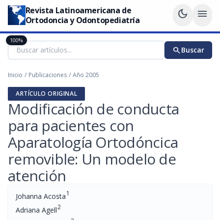
Revista Latinoamericana de
dark_mode
menu
Ortodoncia y Odontopediatría
100%
search
Buscar
Inicio
/
Publicaciones
/
Año 2005
ARTÍCULO ORIGINAL
Modificación de conducta
para pacientes con
Aparatología Ortodóncica
removible: Un modelo de
atención
1
Johanna Acosta
2
Adriana Agell