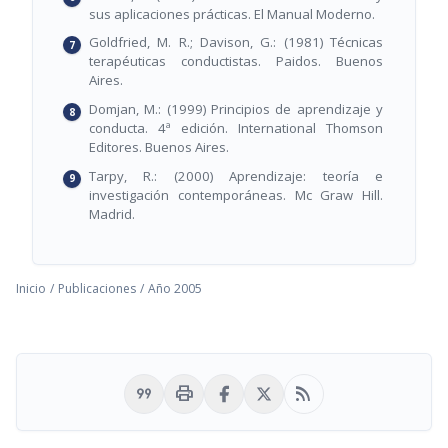
sus aplicaciones prácticas. El Manual Moderno.
Goldfried, M. R.; Davison, G.: (1981) Técnicas
terapéuticas conductistas. Paidos. Buenos
Aires.
Domjan, M.: (1999) Principios de aprendizaje y
conducta. 4ª edición. International Thomson
Editores. Buenos Aires.
Tarpy, R.: (2000) Aprendizaje: teoría e
investigación contemporáneas. Mc Graw Hill.
Madrid.
Inicio
/
Publicaciones
/
Año 2005
format_quote
print
rss_feed