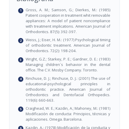
Gross, A. M.; Samson, G.; Dierkes, M.: (1985)
Patient cooperation in treatment whit removable
appliances: A model of patient noncompliance
with treatment implications. American Journal of
Orthodontics. 87(5): 392-397.
Weiss, J.; Eiser, H. M.: (1977) Psychological timing
of orthodontic treatment. American Journal of
Orthodontics. 72(2): 198-204.
Wright, G.Z.; Starkey, P. E.; Gardner, D. E.: (1983)
Managing children´s behavior in the dental
office. The C.V. Mosby Company. Toronto.
Rinchuse, D. J.; Rinchuse, D. J.: (2001) The use of
educational-psychological principles in
orthodontic practice. American Journal of
Orthodontics and Dentofacial Orthopedics.
119(6): 660-663.
Craighead, W. E.; Kazdin, A.; Mahoney, M.: (1981)
Modificación de conducta: Principios, técnicas y
aplicaciones. Omega. Barcelona.
Kazdin, A.: (1978) Modificación de la conducta y