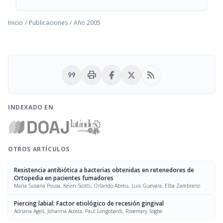
Inicio
/
Publicaciones
/
Año 2005
format_quote
print
rss_feed
INDEXADO EN
OTROS ARTÍCULOS
Resistencia antibiótica a bacterias obtenidas en retenedores de
Ortopedia en pacientes fumadores
María Susana Pousa, Kevin Scotti, Orlando Abreu, Luis Guevara, Elba Zambrano
Piercing labial: Factor etiológico de recesión gingival
Adriana Agell, Johanna Acosta, Paul Longobardi, Rosemary Sogbe