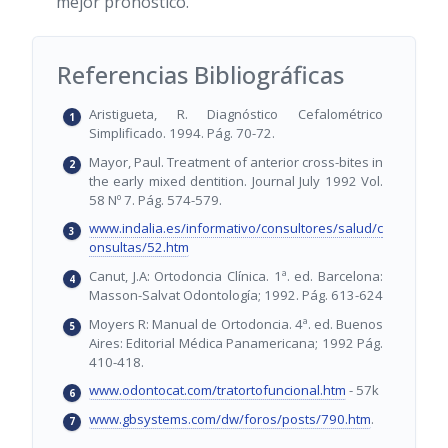
mejor pronóstico.
Referencias Bibliográficas
Aristigueta, R. Diagnóstico Cefalométrico
Simplificado. 1994. Pág. 70-72.
Mayor, Paul. Treatment of anterior cross-bites in
the early mixed dentition. Journal July 1992 Vol.
58 Nº 7. Pág. 574-579.
www.indalia.es/informativo/consultores/salud/c
onsultas/52.htm
Canut, J.A: Ortodoncia Clínica. 1ª. ed. Barcelona:
Masson-Salvat Odontología; 1992. Pág. 613-624
Moyers R: Manual de Ortodoncia. 4ª. ed. Buenos
Aires: Editorial Médica Panamericana; 1992 Pág.
410-418.
www.odontocat.com/tratortofuncional.htm
- 57k
www.gbsystems.com/dw/foros/posts/790.htm
.