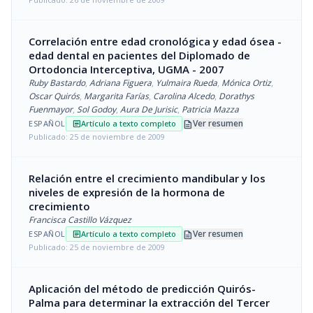
Correlación entre edad cronológica y edad ósea -
edad dental en pacientes del Diplomado de
Ortodoncia Interceptiva, UGMA - 2007
Ruby Bastardo
,
Adriana Figuera
,
Yulmaira Rueda
,
Mónica Ortiz
,
Oscar Quirós
,
Margarita Farías
,
Carolina Alcedo
,
Dorathys
Fuenmayor
,
Sol Godoy
,
Aura De Jurisic
,
Patricia Mazza
description
Ver resumen
ESPAÑOL
Artículo a texto completo
article
Publicado: 25 de noviembre de 2009
Relación entre el crecimiento mandibular y los
niveles de expresión de la hormona de
crecimiento
Francisca Castillo Vázquez
description
Ver resumen
ESPAÑOL
Artículo a texto completo
article
Publicado: 25 de noviembre de 2009
Aplicación del método de predicción Quirós-
Palma para determinar la extracción del Tercer