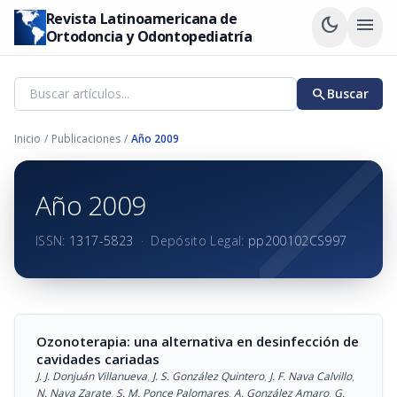
Revista Latinoamericana de
dark_mode
menu
Ortodoncia y Odontopediatría
search
Buscar
Inicio
/
Publicaciones
/
Año 2009
Año 2009
ISSN:
1317-5823
·
Depósito Legal:
pp200102CS997
Ozonoterapia: una alternativa en desinfección de
cavidades cariadas
J. J. Donjuán Villanueva
,
J. S. González Quintero
,
J. F. Nava Calvillo
,
N. Nava Zarate
,
S. M. Ponce Palomares
,
A. González Amaro
,
G.