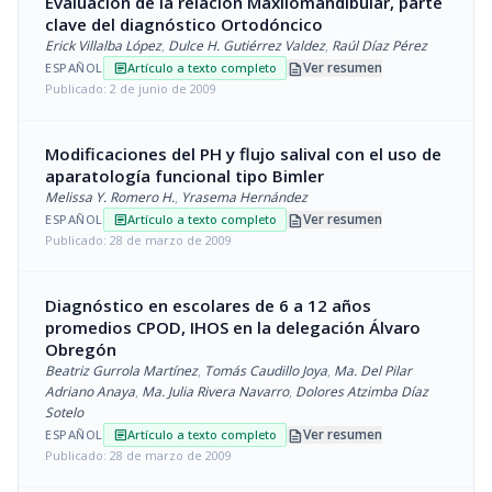
Evaluación de la relación Maxilomandibular, parte
clave del diagnóstico Ortodóncico
Erick Villalba López
,
Dulce H. Gutiérrez Valdez
,
Raúl Díaz Pérez
description
Ver resumen
ESPAÑOL
Artículo a texto completo
article
Publicado: 2 de junio de 2009
Modificaciones del PH y flujo salival con el uso de
aparatología funcional tipo Bimler
Melissa Y. Romero H.
,
Yrasema Hernández
description
Ver resumen
ESPAÑOL
Artículo a texto completo
article
Publicado: 28 de marzo de 2009
Diagnóstico en escolares de 6 a 12 años
promedios CPOD, IHOS en la delegación Álvaro
Obregón
Beatriz Gurrola Martínez
,
Tomás Caudillo Joya
,
Ma. Del Pilar
Adriano Anaya
,
Ma. Julia Rivera Navarro
,
Dolores Atzimba Díaz
Sotelo
description
Ver resumen
ESPAÑOL
Artículo a texto completo
article
Publicado: 28 de marzo de 2009