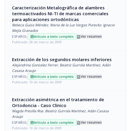
Caracterización Metalográfica de alambres
termoactivados NI-TI de marcas comerciales
para aplicaciones ortodónticas
Rebeca Guiza Méndez
,
Maria de la Luz Vargas Purecko
,
Ignacio
Mejía Granados
description
Ver resumen
ESPAÑOL
Artículo a texto completo
article
Publicado: 28 de marzo de 2009
Extracción de los segundos molares inferiores
Alejandrina Gonzalez Ferrer
,
Beatriz Gurrola Martínez
,
Adán
Casasa Araujo
description
Ver resumen
ESPAÑOL
Artículo a texto completo
article
Publicado: 10 de marzo de 2009
Extracción asimétrica en el tratamiento de
Ortodoncia - Caso Clínico
Magda Presilla Roa
,
Beatriz Gurrola Martínez
,
Adán Casasa
Araujo
description
Ver resumen
ESPAÑOL
Artículo a texto completo
article
Publicado: 10 de marzo de 2009