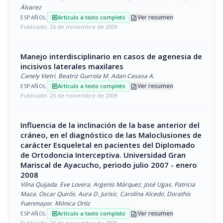
Álvarez
description
Ver resumen
ESPAÑOL
Artículo a texto completo
article
Publicado: 26 de noviembre de 2009
Manejo interdisciplinario en casos de agenesia de
incisivos laterales maxilares
Canely Vietri
,
Beatriz Gurrola M
,
Adan Casasa A.
description
Ver resumen
ESPAÑOL
Artículo a texto completo
article
Publicado: 26 de noviembre de 2009
Influencia de la inclinación de la base anterior del
cráneo, en el diagnóstico de las Maloclusiones de
carácter Esqueletal en pacientes del Diplomado
de Ortodoncia Interceptiva. Universidad Gran
Mariscal de Ayacucho, periodo julio 2007 - enero
2008
Vilna Quijada
,
Eve Lovera
,
Argenis Márquez
,
José Ugas
,
Patricia
Maza
,
Oscar Quirós
,
Aura D. Jurisic
,
Carolína Alcedo
,
Dorathis
Fuenmayor
,
Mónica Ortiz
description
Ver resumen
ESPAÑOL
Artículo a texto completo
article
Publicado: 26 de noviembre de 2009