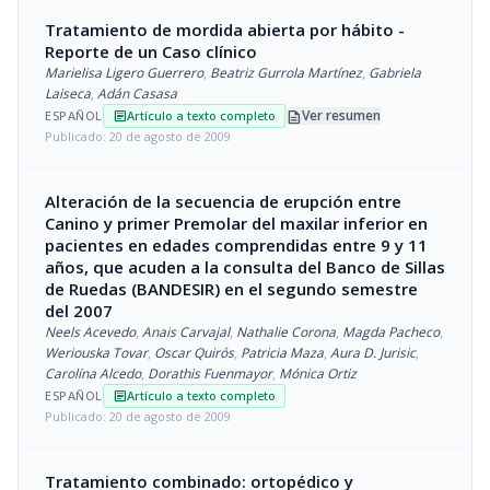
Tratamiento de mordida abierta por hábito -
Reporte de un Caso clínico
Marielisa Ligero Guerrero
,
Beatriz Gurrola Martínez
,
Gabriela
Laiseca
,
Adán Casasa
description
Ver resumen
ESPAÑOL
Artículo a texto completo
article
Publicado: 20 de agosto de 2009
Alteración de la secuencia de erupción entre
Canino y primer Premolar del maxilar inferior en
pacientes en edades comprendidas entre 9 y 11
años, que acuden a la consulta del Banco de Sillas
de Ruedas (BANDESIR) en el segundo semestre
del 2007
Neels Acevedo
,
Anais Carvajal
,
Nathalie Corona
,
Magda Pacheco
,
Weriouska Tovar
,
Oscar Quirós
,
Patricia Maza
,
Aura D. Jurisic
,
Carolína Alcedo
,
Dorathis Fuenmayor
,
Mónica Ortiz
ESPAÑOL
Artículo a texto completo
article
Publicado: 20 de agosto de 2009
Tratamiento combinado: ortopédico y