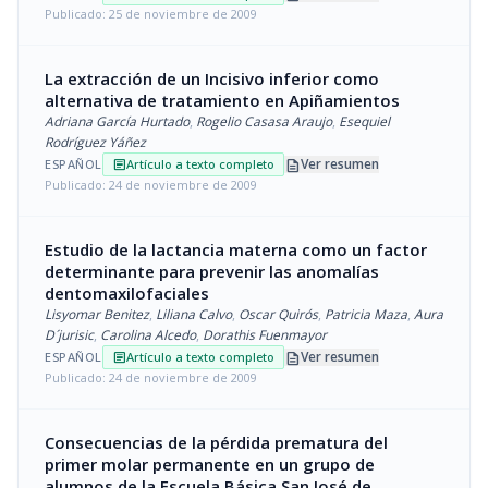
Publicado: 25 de noviembre de 2009
La extracción de un Incisivo inferior como
alternativa de tratamiento en Apiñamientos
Adriana García Hurtado
,
Rogelio Casasa Araujo
,
Esequiel
Rodríguez Yáñez
description
Ver resumen
ESPAÑOL
Artículo a texto completo
article
Publicado: 24 de noviembre de 2009
Estudio de la lactancia materna como un factor
determinante para prevenir las anomalías
dentomaxilofaciales
Lisyomar Benitez
,
Liliana Calvo
,
Oscar Quirós
,
Patricia Maza
,
Aura
D´jurisic
,
Carolina Alcedo
,
Dorathis Fuenmayor
description
Ver resumen
ESPAÑOL
Artículo a texto completo
article
Publicado: 24 de noviembre de 2009
Consecuencias de la pérdida prematura del
primer molar permanente en un grupo de
alumnos de la Escuela Básica San José de