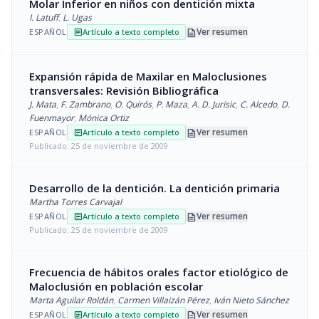
Molar Inferior en niños con dentición mixta
I. Latuff
,
L. Ugas
description
Ver resumen
ESPAÑOL
Artículo a texto completo
article
Expansión rápida de Maxilar en Maloclusiones
transversales: Revisión Bibliográfica
J. Mata
,
F. Zambrano
,
O. Quirós
,
P. Maza
,
A. D. Jurisic
,
C. Alcedo
,
D.
Fuenmayor
,
Mónica Ortiz
description
Ver resumen
ESPAÑOL
Artículo a texto completo
article
Publicado: 25 de noviembre de 2009
Desarrollo de la dentición. La dentición primaria
Martha Torres Carvajal
description
Ver resumen
ESPAÑOL
Artículo a texto completo
article
Publicado: 25 de noviembre de 2009
Frecuencia de hábitos orales factor etiológico de
Maloclusión en población escolar
Marta Aguilar Roldán
,
Carmen Villaizán Pérez
,
Iván Nieto Sánchez
description
Ver resumen
ESPAÑOL
Artículo a texto completo
article