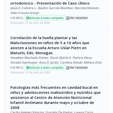
ortodoncico - Presentación de Caso clínico
Jesús E. Cabrera L.
,
Beatriz Gurrola Martínez
,
Marcela Moissen
,
Adan Casasa Araujo
description
Ver resumen
ESPAÑOL
Artículo a texto completo
article
Publicado: 21 de julio de 2009
Correlación de la huella plantar y las
Maloclusiones en niños de 5 a 10 años que
asisten a la Escuela Arturo Uslar Pietri en
Maturín, Edo. Monagas
Heudelys Machado Gómez
,
Oscar Quirós A
,
Patricia Maza
,
Doratis Fuenmayor
,
Aura D. Jurisic
,
Carolina Alcedo
,
Mónica Ortiz
description
Ver resumen
ESPAÑOL
Artículo a texto completo
article
Publicado: 21 de julio de 2009
Patologías más frecuentes en cavidad bucal en
niños y adolescentes malnutridos y nutridos que
asistieron al Centro de Atención Nutricional
Infantil Antímano durante mayo y octubre de
2008
Cecilia Jiménez Palacios
,
Graciela De Freitas
,
Lorena Corzo
,