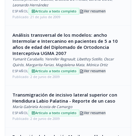
Leonardo Hernández
description
Ver resumen
ESPAÑOL
Artículo a texto completo
article
Publicado: 21 de julio de 2009
Análisis transversal de los modelos: ancho
Intermolar e Intercanino en pacientes de 5 a 10
años de edad del Diplomado de Ortodoncia
Interceptiva UGMA 2007
Yumarit Caraballo
,
Yennifer Regnault
,
Libethzy Sotillo
,
Oscar
Quirós
,
Margarita Farias
,
Magdalena Mata
,
Mónica Ortiz
description
Ver resumen
ESPAÑOL
Artículo a texto completo
article
Publicado: 2 de junio de 2009
Transmigración de incisivo lateral superior con
Hendidura Labio Palatina - Reporte de un caso
María Gabriela Acosta de Camargo
description
Ver resumen
ESPAÑOL
Artículo a texto completo
article
Publicado: 2 de junio de 2009