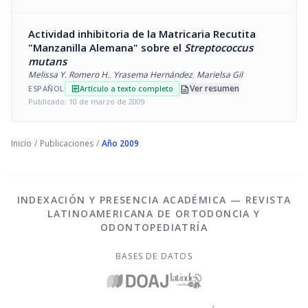
Actividad inhibitoria de la Matricaria Recutita
"Manzanilla Alemana" sobre el
Streptococcus
mutans
Melissa Y. Romero H.
,
Yrasema Hernández
,
Marielsa Gil
description
Ver resumen
ESPAÑOL
Artículo a texto completo
article
Publicado: 10 de marzo de 2009
Inicio
/
Publicaciones
/
Año 2009
INDEXACIÓN Y PRESENCIA ACADÉMICA — REVISTA
LATINOAMERICANA DE ORTODONCIA Y
ODONTOPEDIATRÍA
BASES DE DATOS