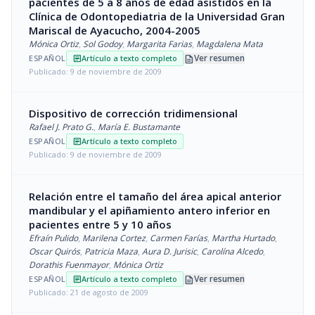
pacientes de 5 a 8 años de edad asistidos en la
Clínica de Odontopediatria de la Universidad Gran
Mariscal de Ayacucho, 2004-2005
Mónica Ortiz
,
Sol Godoy
,
Margarita Farias
,
Magdalena Mata
description
Ver resumen
ESPAÑOL
Artículo a texto completo
article
Publicado: 9 de noviembre de 2009
Dispositivo de corrección tridimensional
Rafael J. Prato G.
,
María E. Bustamante
ESPAÑOL
Artículo a texto completo
article
Publicado: 9 de noviembre de 2009
Relación entre el tamaño del área apical anterior
mandibular y el apiñamiento antero inferior en
pacientes entre 5 y 10 años
Efraín Pulido
,
Marilena Cortez
,
Carmen Farías
,
Martha Hurtado
,
Oscar Quirós
,
Patricia Maza
,
Aura D. Jurisic
,
Carolína Alcedo
,
Dorathis Fuenmayor
,
Mónica Ortiz
description
Ver resumen
ESPAÑOL
Artículo a texto completo
article
Publicado: 21 de agosto de 2009