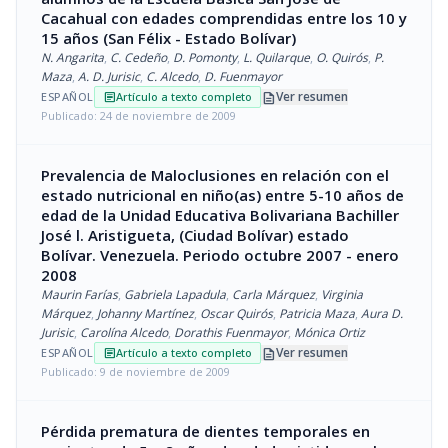
Cacahual con edades comprendidas entre los 10 y
15 años (San Félix - Estado Bolívar)
N. Angarita
,
C. Cedeño
,
D. Pomonty
,
L. Quilarque
,
O. Quirós
,
P.
Maza
,
A. D. Jurisic
,
C. Alcedo
,
D. Fuenmayor
description
Ver resumen
ESPAÑOL
Artículo a texto completo
article
Publicado: 24 de noviembre de 2009
Prevalencia de Maloclusiones en relación con el
estado nutricional en niño(as) entre 5-10 años de
edad de la Unidad Educativa Bolivariana Bachiller
José l. Aristigueta, (Ciudad Bolívar) estado
Bolívar. Venezuela. Periodo octubre 2007 - enero
2008
Maurin Farías
,
Gabriela Lapadula
,
Carla Márquez
,
Virginia
Márquez
,
Johanny Martínez
,
Oscar Quirós
,
Patricia Maza
,
Aura D.
Jurisic
,
Carolína Alcedo
,
Dorathis Fuenmayor
,
Mónica Ortiz
description
Ver resumen
ESPAÑOL
Artículo a texto completo
article
Publicado: 9 de noviembre de 2009
Pérdida prematura de dientes temporales en