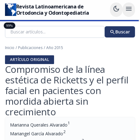
Revista Latinoamericana de
dark_mode
menu
Ortodoncia y Odontopediatría
99%
search
Buscar
Inicio
/
Publicaciones
/
Año 2015
ARTÍCULO ORIGINAL
Compromiso de la línea
estética de Ricketts y el perfil
facial en pacientes con
mordida abierta sin
crecimiento
1
Marianna Querales Alvarado
2
Mariangel García Alvarado