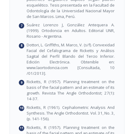
esquelético. Tesis presentada en la Facultad de
Odontología de la Universidad Nacional Mayor
de San Marcos. Lima, Perú.
Suárez Lorenzo J, González Antequera A.
(1999). Ortodoncia en Adultos. Editorial UNR,
Rosario - Argentina.
Dottori, L. Griffiths, M. Marco, V. (s/f). Convexidad
Facial del Cefalograma de Ricketts y Análisis
Sagital del Perfil Blando del Tercio Inferior.
Edición Electrónica. Obtenible en:
www.laortodoncia.com [Consultada, 10
/01/2013].
Ricketts, R (1957). Planning treatment on the
basis of the facial pattern and an estimate of its
growth. Revista The Angle Orthodontist; 27(1):
14-37.
Ricketts, R (1961). Cephalometric Analysis And
Synthesis. The Angle Orthodontist. Vol. 31, No. 3,
(p. 141-156).
Ricketts, R (1957). Planning treatment on the
basis of the facial pattern and an estimate of its