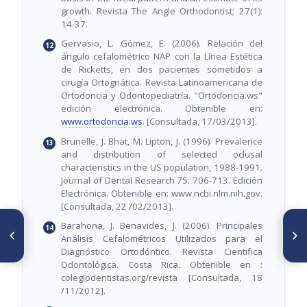
growth. Revista The Angle Orthodontist; 27(1):
14-37.
Gervasio, L. Gómez, E. (2006). Relación del
ángulo cefalométrico NAP con la Línea Estética
de Ricketts, en dos pacientes sometidos a
cirugía Ortognática. Revista Latinoamericana de
Ortodoncia y Odontopediatría. "Ortodoncia.ws"
edición electrónica. Obtenible en:
www.ortodoncia.ws
. [Consultada, 17/03/2013].
Brunelle, J. Bhat, M. Lipton, J. (1996). Prevalence
and distribution of selected oclusal
characteristics in the US population, 1988-1991.
Journal of Dental Research 75: 706-713. Edición
Electrónica. Obtenible en: www.ncbi.nlm.nih.gov.
[Consultada, 22 /02/2013].
ARTÍCULO ANTERIOR
SIGUIENTE ARTÍCULO
Barahona, J. Benavides, J. (2006). Principales
Prevalencia del síndrome
Informed consent in
Análisis Cefalométricos Utilizados para el
Clase II división 1 en el
orthodontics: an ethical
Diagnóstico Ortodóntico. Revista Cientifica
Servicio de Ortodoncia.
consideration
Odontológica. Costa Rica. Obtenible en :
Facultad Estomatologia de la
colegiodentistas.org/revista [Consultada, 18
Habana
/11/2012].