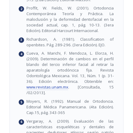
Proffit, W. Fields, W. (2001). Ortodoncia
Contemporánea Teoría y Práctica. La
maloclusión y la deformidad dentofacial en la
sociedad actual, cap. 1, pág. 10-13. (3era
Edición). Editorial Harcourt Internacional.
Richardson, A. (1981). Classification of
openbites. Pág. 289-296. (3era Edición). EJO.
Cueva, A. Marichi, F. Mendoza, L. Elorza, H.
(2009). Determinación de cambios en el perfil
blando del tercio inferior facial al retirar la
aparatología ortodóncica fija. Revista
Odontológica Mexicana. Vol. 13, Núm. 1 (p. 31-
36). Edición electrónica. Obtenible en:
www.revistas.unam.mx
. [Consultada, 15
/02/2013].
Moyers, R. (1992). Manual de Ortodoncia.
Editorial Médica Panamericana. (4ta Edición).
Cap.15, pág. 343-365
Vergaray, A. (2009). Evaluación de las
características esqueléticas y dentales de
pacientes deglutores atípicos según patrón