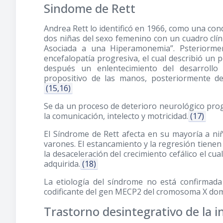
Sindome de Rett
Andrea Rett lo identificó en 1966, como una co
dos niñas del sexo femenino con un cuadro clíni
Asociada a una Hiperamonemia”. Psteriorme
encefalopatía progresiva, el cual describió un 
después un enlentecimiento del desarrollo 
propositivo de las manos, posteriormente des
(15,16)
Se da un proceso de deterioro neurológico progr
la comunicación, intelecto y motricidad.
(17)
El Síndrome de Rett afecta en su mayoría a n
varones. El estancamiento y la regresión tienen i
la desaceleración del crecimiento cefálico el cu
adquirida.
(18)
La etiología del síndrome no está confirmad
codificante del gen MECP2 del cromosoma X domi
Trastorno desintegrativo de la i