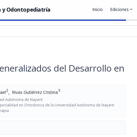
 y Odontopediatría
Inicio
Ediciones
expand_more
eneralizados del Desarrollo en
2
3
,
ael
Rivas-Gutiérrez Cristina
idad Autónoma de Nayarit
pecialidad en Ortodoncia de la Universidad Autónoma de Nayarit
erapia