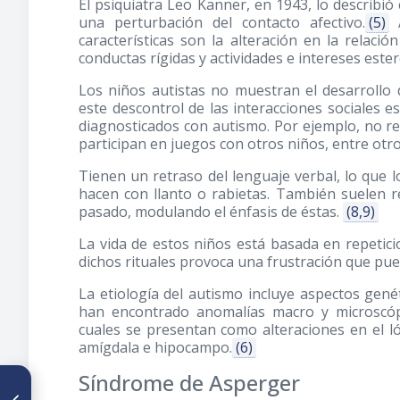
El psiquiatra Leo Kanner, en 1943, lo describi
una perturbación del contacto afectivo.
(5)
A
características son la alteración en la relació
conductas rígidas y actividades e intereses este
Los niños autistas no muestran el desarrollo d
este descontrol de las interacciones sociales e
diagnosticados con autismo. Por ejemplo, no r
participan en juegos con otros niños, entre otro
Tienen un retraso del lenguaje verbal, lo que l
hacen con llanto o rabietas. También suelen re
pasado, modulando el énfasis de éstas.
(8,9)
La vida de estos niños está basada en repetici
dichos rituales provoca una frustración que pue
La etiología del autismo incluye aspectos gené
han encontrado anomalías macro y microscópi
cuales se presentan como alteraciones en el ló
amígdala e hipocampo.
(6)
Síndrome de Asperger
ARTÍCULO ANTERIOR
Alineadores invisibles: