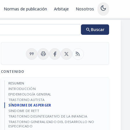
dark_mode
Normas de publicación
Arbitaje
Nosotros
search
Buscar
format_quote
print
rss_feed
CONTENIDO
RESUMEN
INTRODUCCIÓN
EPIDEMIOLOGÍA GENERAL
TRASTORNO AUTISTA
SÍNDROME DE ASPERGER
SINDOME DE RETT
TRASTORNO DESINTEGRATIVO DE LA INFANCIA
TRASTORNO GENERALIZADO DEL DESARROLLO NO
ESPECIFICADO