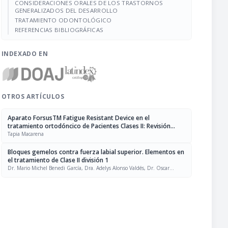
CONSIDERACIONES ORALES DE LOS TRASTORNOS
GENERALIZADOS DEL DESARROLLO
TRATAMIENTO ODONTOLÓGICO
REFERENCIAS BIBLIOGRÁFICAS
INDEXADO EN
OTROS ARTÍCULOS
Aparato ForsusTM Fatigue Resistant Device en el
tratamiento ortodóncico de Pacientes Clases II: Revisión
bibliográfica
Tapia Macarena
Bloques gemelos contra fuerza labial superior. Elementos en
el tratamiento de Clase II división 1
Dr. Mario Michel Benedi García, Dra. Adelys Alonso Valdés, Dr. Oscar
Ameneiros Narciandi, Dra. Nurys Mercedes Batista González