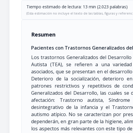
Tiempo estimado de lectura: 13 min (2.023 palabras)
(Esta estimación no incluye el texto de las tablas, figuras y referenc
Resumen
Pacientes con Trastornos Generalizados del
Los trastornos Generalizados del Desarrollo
Autista (TEA), se refieren a una varieda
asociados, que se presentan en el desarrollo i
Deterioro de la socialización, deterioro 
patrones restrictivos y repetitivos de con
Generalizados del Desarrollo, las cuales se
afectación: Trastorno autista, Síndrom
desintegrativo de la infancia y el Trastor
autismo atípico. No se caracterizan por prese
dependerán, en gran parte de la higiene, alim
los aspectos más relevantes con este tipo de 