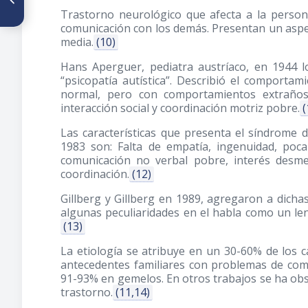
Invisalign - Revisión
Trastorno neurológico que afecta a la person
bibliográfica
comunicación con los demás. Presentan un aspec
media.
(10)
Hans Aperguer, pediatra austríaco, en 1944 l
“psicopatía autística”. Describió el comporta
normal, pero con comportamientos extraños,
interacción social y coordinación motriz pobre.
(
Las características que presenta el síndrome
1983 son: Falta de empatía, ingenuidad, poca
comunicación no verbal pobre, interés desm
coordinación.
(12)
Gillberg y Gillberg en 1989, agregaron a dichas 
algunas peculiaridades en el habla como un len
(13)
La etiología se atribuye en un 30-60% de los 
antecedentes familiares con problemas de comu
91-93% en gemelos. En otros trabajos se ha ob
trastorno.
(11,14)