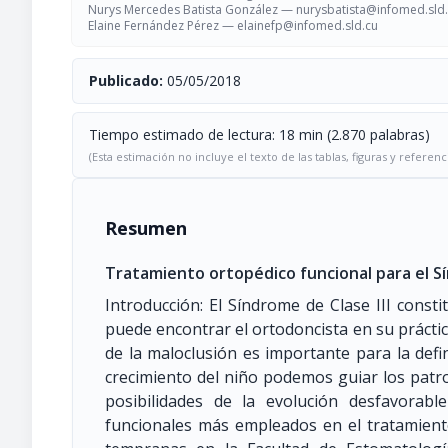
Nurys Mercedes Batista González —
nurysbatista@infomed.sld
Elaine Fernández Pérez —
elainefp@infomed.sld.cu
Publicado:
05/05/2018
Tiempo estimado de lectura: 18 min (2.870 palabras)
(Esta estimación no incluye el texto de las tablas, figuras y referenc
Resumen
Tratamiento ortopédico funcional para el S
Introducción: El Síndrome de Clase III consti
puede encontrar el ortodoncista en su práctic
de la maloclusión es importante para la defi
crecimiento del niño podemos guiar los patro
posibilidades de la evolución desfavorabl
funcionales más empleados en el tratamient