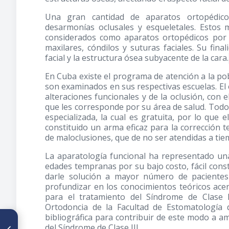
Una gran cantidad de aparatos ortopédicos
desarmonías oclusales y esqueletales. Estos m
considerados como aparatos ortopédicos por s
maxilares, cóndilos y suturas faciales. Su fina
facial y la estructura ósea subyacente de la cara.
En Cuba existe el programa de atención a la po
son examinados en sus respectivas escuelas. El
alteraciones funcionales y de la oclusión, con e
que les corresponde por su área de salud. Todos
especializada, la cual es gratuita, por lo que 
constituido un arma eficaz para la corrección 
de maloclusiones, que de no ser atendidas a tie
La aparatología funcional ha representado una
edades tempranas por su bajo costo, fácil const
darle solución a mayor número de pacientes
profundizar en los conocimientos teóricos ace
para el tratamiento del Síndrome de Clase
Ortodoncia de la Facultad de Estomatología 
bibliográfica para contribuir de este modo a a
ARTÍCULO ANTERIOR
del Síndrome de Clase III.
Pacientes con Trastornos