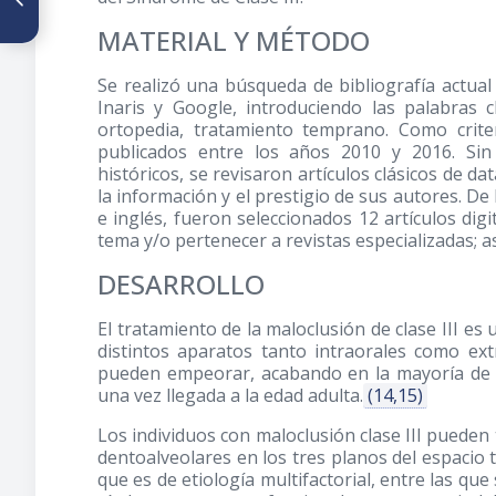
Generalizados del Desarrollo
MATERIAL Y MÉTODO
en Odontología
Se realizó una búsqueda de bibliografía actu
Inaris y Google, introduciendo las palabras c
ortopedia, tratamiento temprano. Como criter
publicados entre los años 2010 y 2016. Si
históricos, se revisaron artículos clásicos de d
la información y el prestigio de sus autores. De
e inglés, fueron seleccionados 12 artículos digit
tema y/o pertenecer a revistas especializadas; a
DESARROLLO
El tratamiento de la maloclusión de clase III e
distintos aparatos tanto intraorales como extr
pueden empeorar, acabando en la mayoría de l
una vez llegada a la edad adulta.
(14,15)
Los individuos con maloclusión clase III puede
dentoalveolares en los tres planos del espacio tr
que es de etiología multifactorial, entre las q