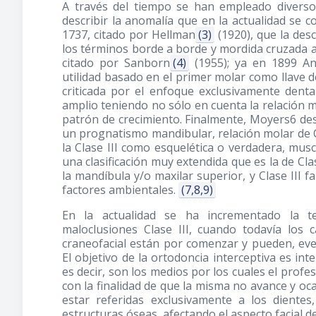
A través del tiempo se han empleado diverso
describir la anomalía que en la actualidad se 
1737, citado por Hellman
(3)
(1920)
, que la de
los términos borde a borde y mordida cruzada 
citado por Sanborn
(4)
(1955)
; ya en 1899 An
utilidad basado en el primer molar como llave de
criticada por el enfoque exclusivamente dent
amplio teniendo no sólo en cuenta la relación mo
patrón de crecimiento. Finalmente, Moyers6 desc
un prognatismo mandibular, relación molar de Cl
la Clase III como esquelética o verdadera, musc
una clasificación muy extendida que es la de Cl
la mandíbula y/o maxilar superior, y Clase III f
factores ambientales.
(7,8,9)
En la actualidad se ha incrementado la te
maloclusiones Clase III, cuando todavía los 
craneofacial están por comenzar y pueden, even
El objetivo de la ortodoncia interceptiva es int
es decir, son los medios por los cuales el pro
con la finalidad de que la misma no avance y o
estar referidas exclusivamente a los dientes
estructuras óseas, afectando el aspecto facial de