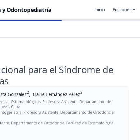
 y Odontopediatría
Inicio
Ediciones
expand_more
cional para el Síndrome de
as
2
3
,
sta González
Elaine Fernández Pérez
encias Estomatológicas. Profesora Asistente. Departamento de
chez¨. Cuba
ntogeriatría. Profesora Asistente. Departamento de Ortodoncia.
stente. Departamento de Ortodoncia. Facultad de Estomatología