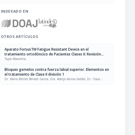
INDEXADO EN
OTROS ARTÍCULOS
Aparato ForsusTM Fatigue Resistant Device en el
tratamiento ortodóncico de Pacientes Clases II: Revisión
bibliográfica
Tapia Macarena
Bloques gemelos contra fuerza labial superior. Elementos en
el tratamiento de Clase II división 1
Dr. Mario Michel Benedi García, Dra. Adelys Alonso Valdés, Dr. Oscar
Ameneiros Narciandi, Dra. Nurys Mercedes Batista González