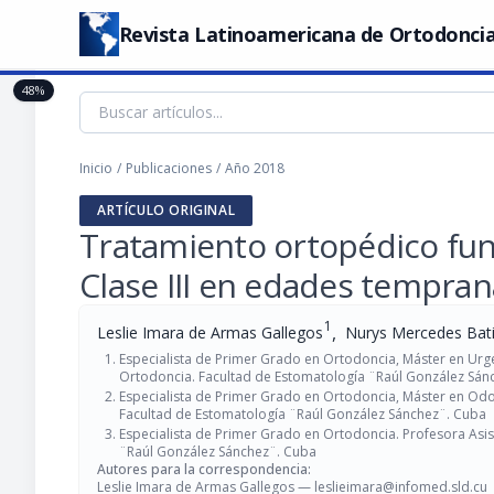
Revista Latinoamericana de Ortodoncia
48%
Inicio
/
Publicaciones
/
Año 2018
ARTÍCULO ORIGINAL
Tratamiento ortopédico fun
Clase III en edades tempran
1
,
Leslie Imara de Armas Gallegos
Nurys Mercedes Bati
Especialista de Primer Grado en Ortodoncia, Máster en Urg
Ortodoncia. Facultad de Estomatología ¨Raúl González Sán
Especialista de Primer Grado en Ortodoncia, Máster en Odo
Facultad de Estomatología ¨Raúl González Sánchez¨. Cuba
Especialista de Primer Grado en Ortodoncia. Profesora Asi
¨Raúl González Sánchez¨. Cuba
Autores para la correspondencia:
Leslie Imara de Armas Gallegos —
leslieimara@infomed.sld.cu