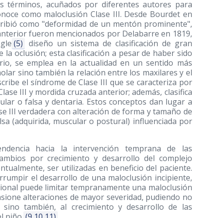
s términos, acuñados por diferentes autores para
conoce como maloclusión Clase III. Desde Bourdet en
scribió como "deformidad de un mentón prominente",
anterior fueron mencionados por Delabarre en 1819,
gle
(5)
diseño un sistema de clasificación de gran
 la oclusión; esta clasificación a pesar de haber sido
ario, se emplea en la actualidad en un sentido más
lar sino también la relación entre los maxilares y el
ribe el síndrome de Clase III que se caracteriza por
ase III y mordida cruzada anterior; además, clasifica
ular o falsa y dentaria. Estos conceptos dan lugar a
ase III verdadera con alteración de forma y tamaño de
alsa (adquirida, muscular o postural) influenciada por
ndencia hacia la intervención temprana de las
cambios por crecimiento y desarrollo del complejo
tualmente, ser utilizadas en beneficio del paciente.
errumpir el desarrollo de una maloclusión incipiente,
fesional puede limitar tempranamente una maloclusión
casione alteraciones de mayor severidad, pudiendo no
, sino también, al crecimiento y desarrollo de las
l niño.
(9,10,11)