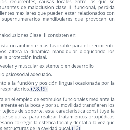
tis recurrentes; causas locales entre las que se
usantes de maloclusion clase III funcional, perdida
ientes maxilares que pueden estar relacionados con
tes supernumerarios mandibulares que provocan un
aloclusiones Clase III consisten en:
exista un ambiente más favorable para el crecimiento
sivos altera la dinámica mandibular bloqueando los
 la protección incisal.
lveolar y muscular existente o en desarrollo.
llo psicosocial adecuado.
nto a la función y posición lingual ocasionada por la
respiratorios.
(7,8,15)
a en el empleo de estímulos funcionales mediante la
amente en la boca y por su movilidad transfieren los
tejidos de soporte, esta característica constituye la
ue se utiliza para realizar tratamientos ortopédicos
ario corregir la estética facial y dental a la vez que
s estructuras de la cavidad bucal.
(13)