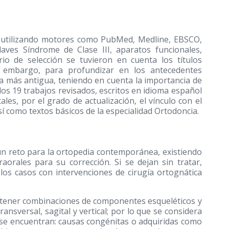
al utilizando motores como PubMed, Medline, EBSCO,
laves Síndrome de Clase III, aparatos funcionales,
io de selección se tuvieron en cuenta los títulos
n embargo, para profundizar en los antecedentes
ata más antigua, teniendo en cuenta la importancia de
 los 19 trabajos revisados, escritos en idioma español
ales, por el grado de actualización, el vínculo con el
sí como textos básicos de la especialidad Ortodoncia.
s un reto para la ortopedia contemporánea, existiendo
aorales para su corrección. Si se dejan sin tratar,
os casos con intervenciones de cirugía ortognática
n tener combinaciones de componentes esqueléticos y
ansversal, sagital y vertical; por lo que se considera
ue se encuentran: causas congénitas o adquiridas como