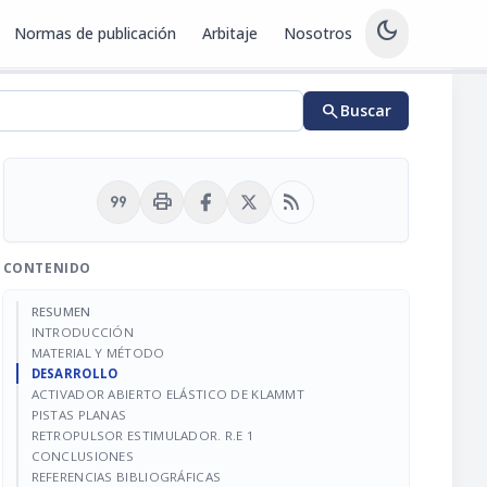
dark_mode
Normas de publicación
Arbitaje
Nosotros
search
Buscar
format_quote
print
rss_feed
CONTENIDO
RESUMEN
INTRODUCCIÓN
MATERIAL Y MÉTODO
DESARROLLO
ACTIVADOR ABIERTO ELÁSTICO DE KLAMMT
PISTAS PLANAS
RETROPULSOR ESTIMULADOR. R.E 1
CONCLUSIONES
REFERENCIAS BIBLIOGRÁFICAS