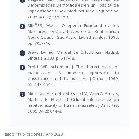
Deformidades Dentofaciales en un Hospital de
Especialidades. Rev Med Inst Mex Seguro Soc.
2005; 43 (2): 155-159.
SIMÕES, W.A – Ortopedia Funcional de los
Maxilares – vista a través de da Reabilitación
Neuro-Oclusal. São Paulo. Liv. Ed Santos, 1985,
pp. 703-716.
Bravo LA. ed. Manual de Ortodoncia. Madrid:
Síntesis; 2003. p. 617-48.
Proffit WR, Ackerman J. The characteristics of
maloclusion: A modern approach to
classification and diagnosis. Am J Orthod. 1969;
55: 443-454.
Michelotti A, Farella M, Gallo LM, Veltri A, Palla S,
Martina R. Effect of Oclusal Interference on
habitual activity of human masseter. J Dent Res.
2005;84(2): 644-8.
Inicio
/
Publicaciones
/
Año 2020