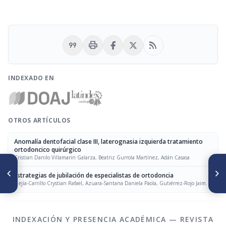
format_quote
print
rss_feed
INDEXADO EN
OTROS ARTÍCULOS
Anomalía dentofacial clase III, laterognasia izquierda tratamiento
ortodoncico quirúrgico
Cristian Danilo Villamarin Galarza, Beatriz Gurrola Martínez, Adán Casasa
ARTÍCULO ANTERIOR
SIGUIENTE ARTÍCULO
Retención de canino y
Terapia miofuncional en
Estrategias de jubilación de especialistas de ortodoncia
premolar por lesión benigna
pacientes respiradores
Mejía-Carrillo Crystian Rafael, Azuara-Santana Daniela Paola, Gutiérrez-Rojo Jaime
de origen odontógeno.
bucales. Revisión bibliográfica
Fabián, Gutiérrez-Villaseñor Jaime
Reporte de caso
INDEXACIÓN Y PRESENCIA ACADÉMICA — REVISTA