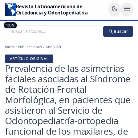
Revista Latinoamericana de
dark_mode
menu
Ortodoncia y Odontopediatría
100%
search
Buscar
Inicio
/
Publicaciones
/
Año 2020
ARTÍCULO ORIGINAL
Prevalencia de las asimetrías
faciales asociadas al Síndrome
de Rotación Frontal
Morfológica, en pacientes que
asistieron al Servicio de
Odontopediatría-ortopedia
funcional de los maxilares, de