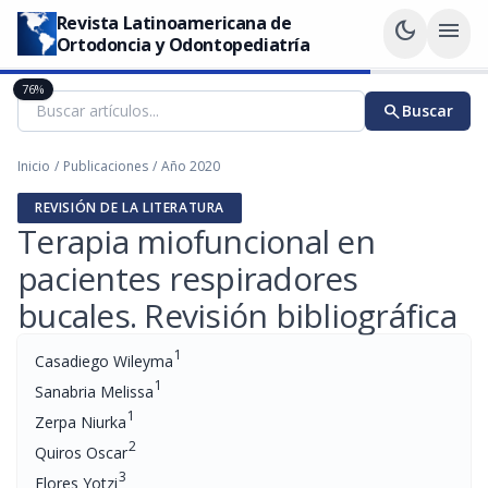
Revista Latinoamericana de
dark_mode
menu
Ortodoncia y Odontopediatría
76%
search
Buscar
Inicio
/
Publicaciones
/
Año 2020
REVISIÓN DE LA LITERATURA
Terapia miofuncional en
pacientes respiradores
bucales. Revisión bibliográfica
1
Casadiego Wileyma
1
Sanabria Melissa
1
Zerpa Niurka
2
Quiros Oscar
3
Flores Yotzi