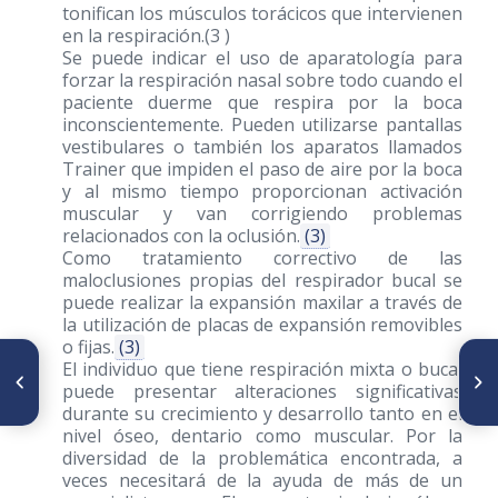
tonifican los músculos torácicos que intervienen
en la respiración.(3 )
Se puede indicar el uso de aparatología para
forzar la respiración nasal sobre todo cuando el
paciente duerme que respira por la boca
inconscientemente. Pueden utilizarse pantallas
vestibulares o también los aparatos llamados
Trainer que impiden el paso de aire por la boca
y al mismo tiempo proporcionan activación
muscular y van corrigiendo problemas
relacionados con la oclusión.
(3)
Como tratamiento correctivo de las
maloclusiones propias del respirador bucal se
puede realizar la expansión maxilar a través de
la utilización de placas de expansión removibles
o fijas.
(3)
ARTÍCULO ANTERIOR
SIGUIENTE ARTÍCULO
El individuo que tiene respiración mixta o bucal
Prevalencia de las asimetrías
Protracción maxilar con mini-
puede presentar alteraciones significativas
faciales asociadas al
placas en pacientes Clase III
durante su crecimiento y desarrollo tanto en el
Síndrome de Rotación Frontal
en crecimiento
nivel óseo, dentario como muscular. Por la
Morfológica, en pacientes que
asistieron al Servicio de
diversidad de la problemática encontrada, a
Odontopediatría-ortopedia
veces necesitará de la ayuda de más de un
funcional de los maxilares, de