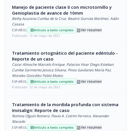
Manejo de paciente clase II con microtornillo y
Genioplastia de avance de 10mm
Bethy Azucena Cumba de la Cruz
,
Beatriz Gurrola Martínez
,
Adán
Casasa
description
Ver resumen
ESPAÑOL
Artículo a texto completo
article
Publicado: 12 de mayo de 2021
Tratamiento ortognático del paciente edéntulo -
Reporte de un caso
Cazar Almache Marcelo Enrique
,
Palacios Vivar Diego Esteban
,
Cumbe Sarmiento Jessica Silvana
,
Pinos Gavilanes María Paz
,
Morales González Pablo Mateo
description
Ver resumen
ESPAÑOL
Artículo a texto completo
article
Publicado: 12 de mayo de 2021
Tratamiento de la mordida profunda con sistema
Invisalign: Reporte de caso
Romina Olguín Romero
,
Flavio A. Cotrim Ferreira
,
Alexander
Macedo
description
Ver resumen
ESPAÑOL
Artículo a texto completo
article