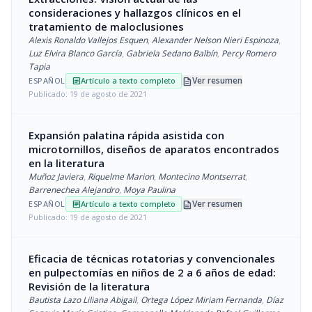
consideraciones y hallazgos clínicos en el
tratamiento de maloclusiones
Alexis Ronaldo Vallejos Esquen
,
Alexander Nelson Nieri Espinoza
,
Luz Elvira Blanco García
,
Gabriela Sedano Balbín
,
Percy Romero
Tapia
description
Ver resumen
ESPAÑOL
Artículo a texto completo
article
Publicado: 19 de agosto de 2021
Expansión palatina rápida asistida con
microtornillos, diseños de aparatos encontrados
en la literatura
Muñoz Javiera
,
Riquelme Marion
,
Montecino Montserrat
,
Barrenechea Alejandro
,
Moya Paulina
description
Ver resumen
ESPAÑOL
Artículo a texto completo
article
Publicado: 19 de agosto de 2021
Eficacia de técnicas rotatorias y convencionales
en pulpectomías en niños de 2 a 6 años de edad:
Revisión de la literatura
Bautista Lazo Liliana Abigail
,
Ortega López Miriam Fernanda
,
Díaz