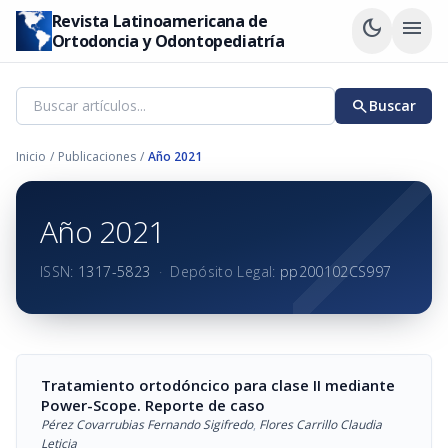
Revista Latinoamericana de
dark_mode
menu
Ortodoncia y Odontopediatría
search
Buscar
Inicio
/
Publicaciones
/
Año 2021
Año 2021
ISSN:
1317-5823
·
Depósito Legal:
pp200102CS997
Tratamiento ortodóncico para clase II mediante
Power-Scope. Reporte de caso
Pérez Covarrubias Fernando Sigifredo
,
Flores Carrillo Claudia
Leticia