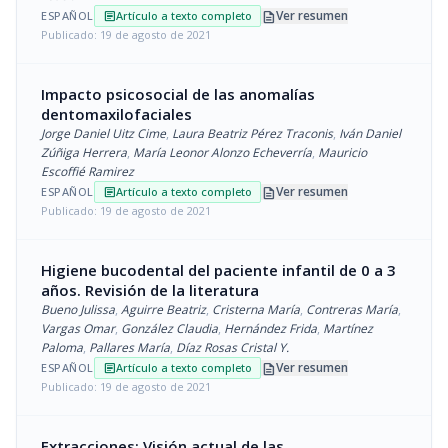
description
Ver resumen
ESPAÑOL
Artículo a texto completo
article
Publicado: 19 de agosto de 2021
Impacto psicosocial de las anomalías
dentomaxilofaciales
Jorge Daniel Uitz Cime
,
Laura Beatriz Pérez Traconis
,
Iván Daniel
Zúñiga Herrera
,
María Leonor Alonzo Echeverría
,
Mauricio
Escoffié Ramirez
description
Ver resumen
ESPAÑOL
Artículo a texto completo
article
Publicado: 19 de agosto de 2021
Higiene bucodental del paciente infantil de 0 a 3
años. Revisión de la literatura
Bueno Julissa
,
Aguirre Beatriz
,
Cristerna María
,
Contreras María
,
Vargas Omar
,
González Claudia
,
Hernández Frida
,
Martínez
Paloma
,
Pallares María
,
Díaz Rosas Cristal Y.
description
Ver resumen
ESPAÑOL
Artículo a texto completo
article
Publicado: 19 de agosto de 2021
Extracciones: Visión actual de las