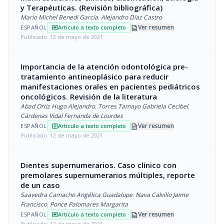
y Terapéuticas. (Revisión bibliográfica)
Mario Michel Benedi García
,
Alejandro Díaz Castro
description
Ver resumen
ESPAÑOL
Artículo a texto completo
article
Publicado: 12 de mayo de 2021
Importancia de la atención odontológica pre-
tratamiento antineoplásico para reducir
manifestaciones orales en pacientes pediátricos
oncológicos. Revisión de la literatura
Abad Ortiz Hugo Alejandro
,
Torres Tamayo Gabriela Cecibel
,
Cárdenas Vidal Fernanda de Lourdes
description
Ver resumen
ESPAÑOL
Artículo a texto completo
article
Publicado: 12 de mayo de 2021
Dientes supernumerarios. Caso clínico con
premolares supernumerarios múltiples, reporte
de un caso
Saavedra Camacho Angélica Guadalupe
,
Nava Calvillo Jaime
Francisco
,
Ponce Palomares Margarita
description
Ver resumen
ESPAÑOL
Artículo a texto completo
article
Publicado: 12 de mayo de 2021