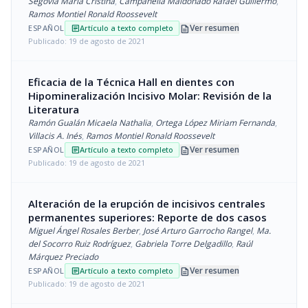
Segovia María Cristina
,
Campanella Maldonado Rafael Guillermo
,
Ramos Montiel Ronald Roossevelt
description
Ver resumen
ESPAÑOL
Artículo a texto completo
article
Publicado: 19 de agosto de 2021
Eficacia de la Técnica Hall en dientes con
Hipomineralización Incisivo Molar: Revisión de la
Literatura
Ramón Gualán Micaela Nathalia
,
Ortega López Miriam Fernanda
,
Villacis A. Inés
,
Ramos Montiel Ronald Roossevelt
description
Ver resumen
ESPAÑOL
Artículo a texto completo
article
Publicado: 19 de agosto de 2021
Alteración de la erupción de incisivos centrales
permanentes superiores: Reporte de dos casos
Miguel Ángel Rosales Berber
,
José Arturo Garrocho Rangel
,
Ma.
del Socorro Ruiz Rodríguez
,
Gabriela Torre Delgadillo
,
Raúl
Márquez Preciado
description
Ver resumen
ESPAÑOL
Artículo a texto completo
article
Publicado: 19 de agosto de 2021