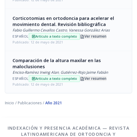
Corticotomias en ortodoncia para acelerar el
movimiento dental. Revisión bibliográfica
Fabio Guillermo Cevallos Castro
,
Vanessa González Arias
description
Ver resumen
ESPAÑOL
Artículo a texto completo
article
Publicado: 12 de mayo de 2021
Comparación de la altura maxilar en las
maloclusiones
Enciso-Ramírez Irwing Alan
,
Gutiérrez-Rojo Jaime Fabián
description
Ver resumen
ESPAÑOL
Artículo a texto completo
article
Publicado: 12 de mayo de 2021
Inicio
/
Publicaciones
/
Año 2021
INDEXACIÓN Y PRESENCIA ACADÉMICA — REVISTA
LATINOAMERICANA DE ORTODONCIA Y