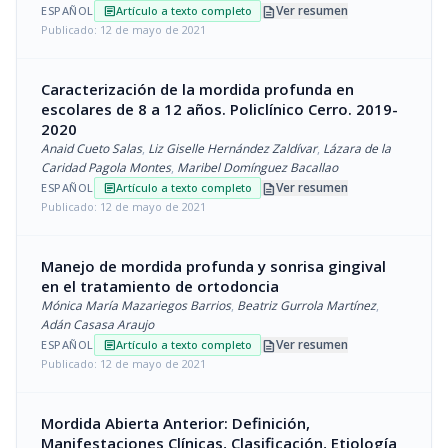
description
Ver resumen
ESPAÑOL
Artículo a texto completo
article
Publicado: 12 de mayo de 2021
Caracterización de la mordida profunda en
escolares de 8 a 12 años. Policlínico Cerro. 2019-
2020
Anaid Cueto Salas
,
Liz Giselle Hernández Zaldívar
,
Lázara de la
Caridad Pagola Montes
,
Maribel Domínguez Bacallao
description
Ver resumen
ESPAÑOL
Artículo a texto completo
article
Publicado: 12 de mayo de 2021
Manejo de mordida profunda y sonrisa gingival
en el tratamiento de ortodoncia
Mónica María Mazariegos Barrios
,
Beatriz Gurrola Martínez
,
Adán Casasa Araujo
description
Ver resumen
ESPAÑOL
Artículo a texto completo
article
Publicado: 12 de mayo de 2021
Mordida Abierta Anterior: Definición,
Manifestaciones Clínicas, Clasificación, Etiología