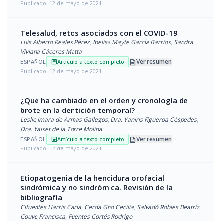
Publicado: 12 de mayo de 2021
Telesalud, retos asociados con el COVID-19
Luis Alberto Reales Pérez
,
Ibelisa Mayte García Barrios
,
Sandra
Viviana Cáceres Matta
description
Ver resumen
ESPAÑOL
Artículo a texto completo
article
Publicado: 12 de mayo de 2021
¿Qué ha cambiado en el orden y cronología de
brote en la dentición temporal?
Leslie Imara de Armas Gallegos
,
Dra. Yaniris Figueroa Céspedes
,
Dra. Yaiset de la Torre Molina
description
Ver resumen
ESPAÑOL
Artículo a texto completo
article
Publicado: 12 de mayo de 2021
Etiopatogenia de la hendidura orofacial
sindrómica y no sindrómica. Revisión de la
bibliografía
Cifuentes Harris Carla
,
Cerda Gho Cecilia
,
Salvadó Robles Beatríz
,
Couve Francisca
,
Fuentes Cortés Rodrigo