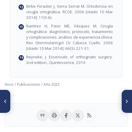
Birbe Foraster J, Serra Serrat M. Ortodoncia en
cirugía ortognática. RCOE. 2006 [citado 10 Mar
2014]; 11(5-6).
Ramírez H, Pavic ME, Vásquez M. Cirugía
ortognática: diagnóstico, protocolo, tratamiento
y complicaciones: análisis de experiencia clínica.
Rev Otorrinolaringol Cir Cabeza Cuello. 2006
[citado 10 Mar 2014]; 66(3): 221-31.
Reyneke, J. Essencials of orthognatic surgery.
2nd edition., Quintessence, 2010
Inicio
/
Publicaciones
/
Año 2022
ARTÍCULO ANTERIOR
SIGUIENTE ARTÍCULO
Paciente clase II con secuelas
Tratamiento temprano de
de fisura labio alveolo
Clase III con aparato funcional
palatina
Bimler C, reporte de un caso
format_quote
print
rss_feed