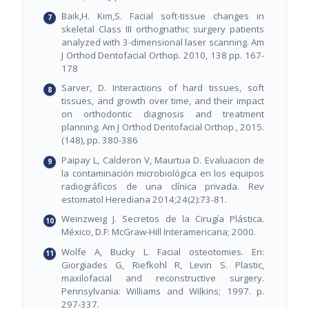
Baik,H. Kim,S. Facial soft-tissue changes in
skeletal Class III orthognathic surgery patients
analyzed with 3-dimensional laser scanning. Am
J Orthod Dentofacial Orthop. 2010, 138 pp. 167-
178
Sarver, D. Interactions of hard tissues, soft
tissues, and growth over time, and their impact
on orthodontic diagnosis and treatment
planning. Am J Orthod Dentofacial Orthop., 2015.
(148), pp. 380-386
Paipay L, Calderon V, Maurtua D. Evaluacion de
la contaminación microbiológica en los equipos
radiográficos de una clínica privada. Rev
estomatol Herediana 2014;24(2):73-81.
Weinzweig J. Secretos de la Cirugía Plástica.
México, D.F: McGraw-Hill Interamericana; 2000.
Wolfe A, Bucky L. Facial osteotomies. En:
Giorgiades G, Riefkohl R, Levin S. Plastic,
maxilofacial and reconstructive surgery.
Pennsylvania: Williams and Wilkins; 1997. p.
297-337.