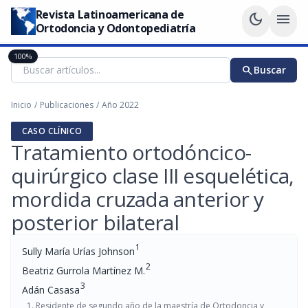
Revista Latinoamericana de
dark_mode
menu
Ortodoncia y Odontopediatría
100%
search
Buscar
Inicio
/
Publicaciones
/
Año 2022
CASO CLÍNICO
Tratamiento ortodóncico-
quirúrgico clase III esquelética,
mordida cruzada anterior y
posterior bilateral
1
Sully María Urías Johnson
2
Beatriz Gurrola Martínez M.
3
Adán Casasa
Residente de segundo año de la maestría de Ortodoncia y