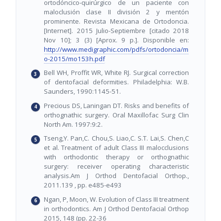
ortodóncico-quirúrgico de un paciente con
maloclusión clase II división 2 y mentón
prominente. Revista Mexicana de Ortodoncia.
[Internet]. 2015 Julio-Septiembre [citado 2018
Nov 10]; 3 (3) [Aprox. 9 p.]. Disponible en:
http://www.medigraphic.com/pdfs/ortodoncia/m
o-2015/mo153h.pdf
Bell WH, Proffit WR, White RJ. Surgical correction
of dentofacial deformities. Philadelphia: W.B.
Saunders, 1990:1145-51.
Precious DS, Laningan DT. Risks and benefits of
orthognathic surgery. Oral Maxillofac Surg Clin
North Am. 1997:9:2.
Tseng,Y. Pan,C. Chou,S. Liao,C. S.T. Lai,S. Chen,C
et al. Treatment of adult Class III malocclusions
with orthodontic therapy or orthognathic
surgery: receiver operating characteristic
analysis.Am J Orthod Dentofacial Orthop.,
2011.139 , pp. e485-e493
Ngan, P, Moon, W. Evolution of Class III treatment
in orthodontics. Am J Orthod Dentofacial Orthop
2015, 148 (pp. 22-36