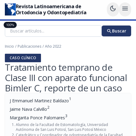
Revista Latinoamericana de
dark_mode
menu
Ortodoncia y Odontopediatría
100%
search
Buscar
Inicio
/
Publicaciones
/
Año 2022
CASO CLÍNICO
Tratamiento temprano de
Clase III con aparato funcional
Bimler C, reporte de un caso
1
J Emmanuel Martinez Baldazo
2
Jaime Nava Calvillo
3
Margarita Ponce Palomares
Alumno de la Facultad de Estomatología, Universidad
Autónoma de San Luis Potosí, San Luis Potosí México
Catedrático y Coordinador de odontopediatría de la Facultad