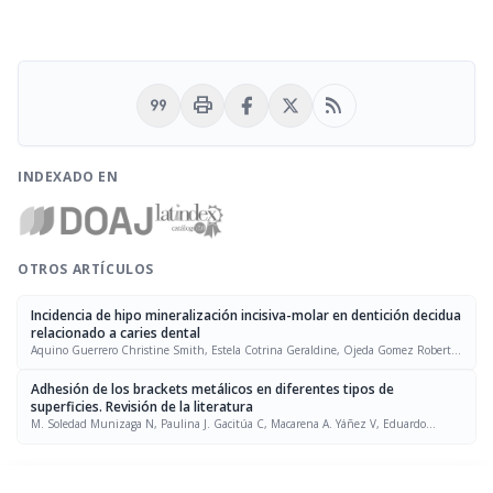
format_quote
print
rss_feed
INDEXADO EN
OTROS ARTÍCULOS
Incidencia de hipo mineralización incisiva-molar en dentición decidua
relacionado a caries dental
Aquino Guerrero Christine Smith, Estela Cotrina Geraldine, Ojeda Gomez Roberto,
Tapia Berrospe Ximena
Adhesión de los brackets metálicos en diferentes tipos de
superficies. Revisión de la literatura
M. Soledad Munizaga N, Paulina J. Gacitúa C, Macarena A. Yáñez V, Eduardo
Álvarez P