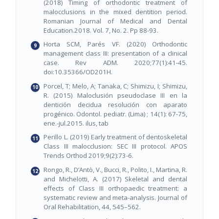
(2018) Timing of orthodontic treatment of
malocclusions in the mixed dentition period.
Romanian Journal of Medical and Dental
Education.2018. Vol. 7, No. 2. Pp 88-93.
Horta SCM, Parés VF. (2020) Orthodontic
management class III: presentation of a clinical
case. Rev ADM. 2020;77(1):41-45.
doi:10.35366/OD201H.
Porcel, T; Melo, A; Tanaka, C; Shimizu, I; Shimizu,
R. (2015) Maloclusión pseudoclase III en la
dentición decidua resolución con aparato
progénico. Odontol. pediatr. (Lima) ; 14(1): 67-75,
ene.-jul.2015. ilus, tab
Perillo L. (2019) Early treatment of dentoskeletal
Class III malocclusion: SEC III protocol. APOS
Trends Orthod 2019;9(2):73-6.
Rongo, R., D’Antò, V., Bucci, R., Polito, I., Martina, R.
and Michelotti, A. (2017) Skeletal and dental
effects of Class III orthopaedic treatment: a
systematic review and meta-analysis. Journal of
Oral Rehabilitation, 44, 545–562.