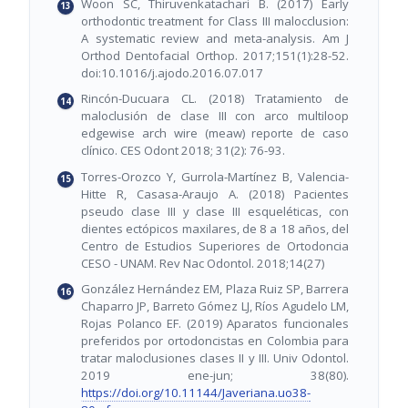
Woon SC, Thiruvenkatachari B. (2017) Early
orthodontic treatment for Class III malocclusion:
A systematic review and meta-analysis. Am J
Orthod Dentofacial Orthop. 2017;151(1):28-52.
doi:10.1016/j.ajodo.2016.07.017
Rincón-Ducuara CL. (2018) Tratamiento de
maloclusión de clase III con arco multiloop
edgewise arch wire (meaw) reporte de caso
clínico. CES Odont 2018; 31(2): 76-93.
Torres-Orozco Y, Gurrola-Martínez B, Valencia-
Hitte R, Casasa-Araujo A. (2018) Pacientes
pseudo clase III y clase III esqueléticas, con
dientes ectópicos maxilares, de 8 a 18 años, del
Centro de Estudios Superiores de Ortodoncia
CESO - UNAM. Rev Nac Odontol. 2018;14(27)
González Hernández EM, Plaza Ruiz SP, Barrera
Chaparro JP, Barreto Gómez LJ, Ríos Agudelo LM,
Rojas Polanco EF. (2019) Aparatos funcionales
preferidos por ortodoncistas en Colombia para
tratar maloclusiones clases II y III. Univ Odontol.
2019 ene-jun; 38(80).
https://doi.org/10.11144/Javeriana.uo38-