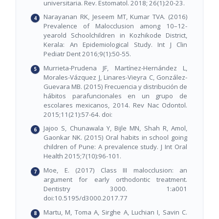
universitaria. Rev. Estomatol. 2018; 26(1):20-23.
Narayanan RK, Jeseem MT, Kumar TVA. (2016)
Prevalence of Malocclusion among 10–12-
yearold Schoolchildren in Kozhikode District,
Kerala: An Epidemiological Study. Int J Clin
Pediatr Dent 2016;9(1):50-55.
Murrieta-Prudena JF, Martínez-Hernández L,
Morales-Vázquez J, Linares-Vieyra C, González-
Guevara MB. (2015) Frecuencia y distribución de
hábitos parafuncionales en un grupo de
escolares mexicanos, 2014. Rev Nac Odontol.
2015;11(21):57-64. doi:
Jajoo S, Chunawala Y, Bijle MN, Shah R, Amol,
Gaonkar NK. (2015) Oral habits in school going
children of Pune: A prevalence study. J Int Oral
Health 2015;7(10):96-101.
Moe, E. (2017) Class III malocclusion: an
argument for early orthodontic treatment.
Dentistry 3000. 1:a001
doi:10.5195/d3000.2017.77
Martu, M, Toma A, Sirghe A, Luchian I, Savin C.