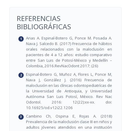
REFERENCIAS
BIBLIOGRÁFICAS
Arias A. Espinal-Botero G, Ponce M. Posada A.
Nava J. Salcedo B. (2017) Frecuencia de hábitos
orales relacionados con la maloclusión en
pacientes de 4 a 12 años: estudio comparativo
entre San Luis de Potosí-México y Medellín –
Colombia, 2016.RevNacOdont 2017; (26)
Espinal-Botero G, Muñoz A, Flores L, Ponce M,
Nava J, González J. (2016) Frecuencia de
maloclusión en las clínicas odontopediatrícas de
la Universidad de Antioquia, y Universidad
Autónoma San Luis Potosí, México. Rev Nac
Odontol. 2016: 12(22):xx-xx. doi:
10.16925/od.v12i22.1206
Cambino Ch, Ospina E, Rojas A. (2018)
Prevalencia de la maloclusión clase III en niños y
adultos jóvenes atendidos en una institución