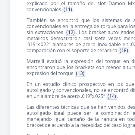
explicado por el tamaño del slot Damon Mx
convencionales
(11)
.
También se encontró que los sistemas de a
convencionales en la entrega de torque para los
sin extracciones
(12)
. Los bracket autoligados
metálicos demostraron casi siete veces me
.019"x.022" alambres de acero inoxidable en 
comparación con el soporte de cerámica
(18)
.
Martelli evaluó la expresión del torque en di
encontraron que los brackets con menor altura
expresión del torque
(13)
.
En un estudio clínico prospectivo en los qu
autoligado y convencionales, no se encontró dife
en un alambre de acero .019”x.025”
(14)
.
Las diferentes técnicas que se han venidos d
autoligado ideal puede ser la combinación e
manejando igual tamaño de la ranura en todo
bracket de acuerdo a la necesidad del caso logr