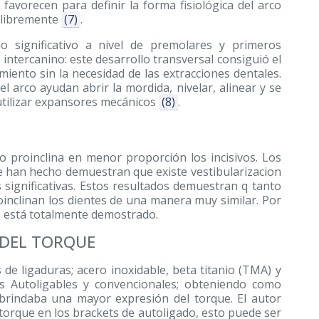
 favorecen para definir la forma fisiológica del arco
 libremente
(7)
.
o significativo a nivel de premolares y primeros
intercanino: este desarrollo transversal consiguió el
iento sin la necesidad de las extracciones dentales.
 arco ayudan abrir la mordida, nivelar, alinear y se
utilizar expansores mecánicos
(8)
.
o proinclina en menor proporción los incisivos. Los
se han hecho demuestran que existe vestibularizacion
significativas. Estos resultados demuestran q tanto
oinclinan los dientes de una manera muy similar. Por
o está totalmente demostrado.
 DEL TORQUE
de ligaduras; acero inoxidable, beta titanio (TMA) y
ets Autoligables y convencionales; obteniendo como
 brindaba una mayor expresión del torque. El autor
orque en los brackets de autoligado, esto puede ser