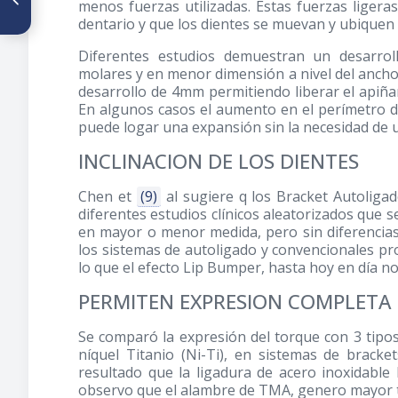
menos fuerzas utilizadas. Estas fuerzas ligeras
esquelética clase II con
dentario y que los dientes se muevan y ubiquen
micrognatia mandibular
Diferentes estudios demuestran un desarroll
molares y en menor dimensión a nivel del ancho 
desarrollo de 4mm permitiendo liberar el apiñam
En algunos casos el aumento en el perímetro del
puede logar una expansión sin la necesidad de 
INCLINACION DE LOS DIENTES
Chen et
(9)
al sugiere q los Bracket Autoligad
diferentes estudios clínicos aleatorizados que 
en mayor o menor medida, pero sin diferencias 
los sistemas de autoligado y convencionales pr
lo que el efecto Lip Bumper, hasta hoy en día n
PERMITEN EXPRESION COMPLETA
Se comparó la expresión del torque con 3 tipos 
níquel Titanio (Ni-Ti), en sistemas de brack
resultado que la ligadura de acero inoxidable
observo que el alambre de TMA, genero mayor t