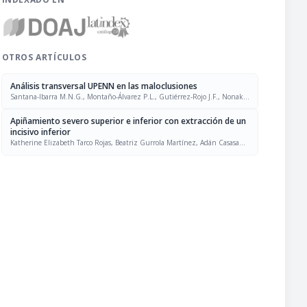
OTROS ARTÍCULOS
Análisis transversal UPENN en las maloclusiones
Santana-Ibarra M.N.G., Montaño-Álvarez P.L., Gutiérrez-Rojo J.F., Nonaka-
Nava A.N.
Apiñamiento severo superior e inferior con extracción de un
incisivo inferior
Katherine Elizabeth Tarco Rojas, Beatriz Gurrola Martínez, Adán Casasa
Araujo