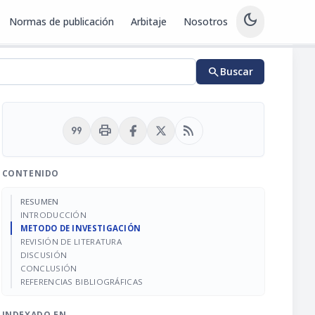
dark_mode
Normas de publicación
Arbitaje
Nosotros
search
Buscar
format_quote
print
rss_feed
CONTENIDO
RESUMEN
INTRODUCCIÓN
METODO DE INVESTIGACIÓN
REVISIÓN DE LITERATURA
DISCUSIÓN
CONCLUSIÓN
REFERENCIAS BIBLIOGRÁFICAS
INDEXADO EN