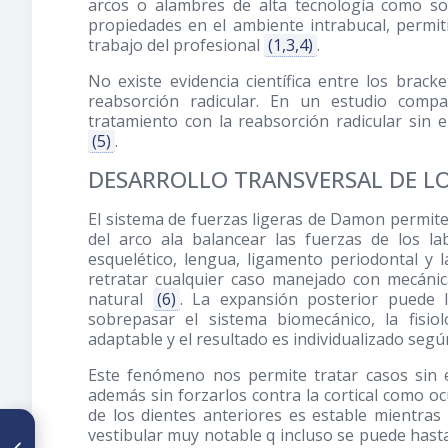
arcos o alambres de alta tecnología como son
propiedades en el ambiente intrabucal, permit
trabajo del profesional
(1,3,4)
.
No existe evidencia científica entre los brack
reabsorción radicular. En un estudio comp
tratamiento con la reabsorción radicular sin e
(5)
.
DESARROLLO TRANSVERSAL DE L
El sistema de fuerzas ligeras de Damon permite 
del arco ala balancear las fuerzas de los lab
esquelético, lengua, ligamento periodontal y 
retratar cualquier caso manejado con mecáni
natural
(6)
. La expansión posterior puede l
sobrepasar el sistema biomecánico, la fisi
adaptable y el resultado es individualizado seg
Este fenómeno nos permite tratar casos sin ex
además sin forzarlos contra la cortical como oc
de los dientes anteriores es estable mientras
ARTÍCULO ANTERIOR
vestibular muy notable q incluso se puede hast
Corrección de maloclusión