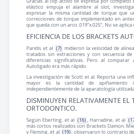
Gracias al clip activo se expresa por completo e
elástico empuja el alambre al slot, investi
expresar la misma cantidad de torque que un
correcciones de torque implementado en anter
que queda con un arco .019”x.025”, No se aplic
EFICIENCIA DE LOS BRACKETS AU
Pandis et al
(7)
midieron la velocidad de alin
tratados sin extracciones y con secuencia d
diferencias significativas. Pero al compar
Autoligado era más rápido.
La investigación de Scott et al. Reporta una in
mayor es la cantidad de apiñamiento in
independientemente de la aparatología utilizad
DISMINUYEN RELATIVAMENTE EL 
ORTODONTICO.
Según Eberting, et al
(16)
, Harradine, et al
(1
más cortos realizados con Brackets Damon. Mient
y Fleming, et al
(19)
; observaron lo contrario d