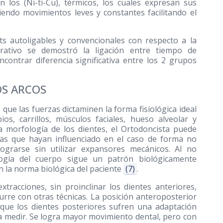
 los (Ni-ti-Cu), térmicos, los cuales expresan sus
iendo movimientos leves y constantes facilitando el
ets autoligables y convencionales con respecto a la
arativo se demostró la ligación entre tiempo de
ncontrar diferencia significativa entre los 2 grupos
OS ARCOS
que las fuerzas dictaminen la forma fisiológica ideal
ios, carrillos, músculos faciales, hueso alveolar y
la morfología de los dientes, el Ortodoncista puede
cas que hayan influenciado en el caso de forma no
ograrse sin utilizar expansores mecánicos. Al no
ología del cuerpo sigue un patrón biológicamente
ún la norma biológica del paciente
(7)
.
tracciones, sin proinclinar los dientes anteriores,
urre con otras técnicas. La posición anteroposterior
 que los dientes posteriores sufren una adaptación
a medir. Se logra mayor movimiento dental, pero con