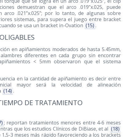
l torque que se logra en un arco .019”x.025”, el clip
gaciones demuestran que el arco .019”x.025, puede
 arco .021”x.025”; por lo tanto, de algunas sobre
iores sistemas, para supera el juego entre bracket
a cuando se usa un bracket in-Ovation
(15)
.
TOLIGABLES
eación en apiñamientos moderados de hasta 5.45mm,
e alambres diferentes en cada grupo sin encontrar
ar apiñamientos < 5mm observaron que el sistema
fluencia en la cantidad de apiñamiento es decir entre
icial mayor será la velocidad de alineación
a
(14)
.
TIEMPO DE TRATAMIENTO
7)
; reportan tratamientos menores entre 4-6 meses
ras que los estudios Clínicos de DiBiase, et al
(18)
e 1,5-3 meses más rápido favoreciendo a los brackets