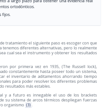
nto a largo plazo para obtener una evidencia real
ientos ortodónticos.
fijos.
 de tratamiento el siguiente paso es escoger con que
a tenemos diferentes alternativas, pero lo realmente
ea cual sea el instrumento y obtener los resultados
eron por primera vez en 1935, (The Russell lock),
onado constantemente hasta poseer todo un sistema,
ficar el inventario de aditamentos ahorrando tiempo
onales para poder resolver los diferentes problemas
ndo resultados más estables.
al y a futuro es innegable el uso de los brackets
de su sistema de arcos térmicos despliegan fuerzas
tro organismo
(3)
.