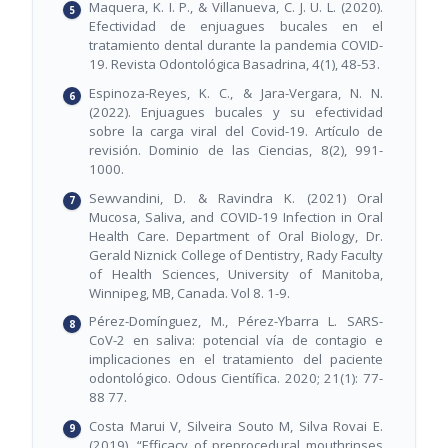
Maquera, K. I. P., & Villanueva, C. J. U. L. (2020).
Efectividad de enjuagues bucales en el
tratamiento dental durante la pandemia COVID-
19. Revista Odontológica Basadrina, 4(1), 48-53.
Espinoza-Reyes, K. C., & Jara-Vergara, N. N.
(2022). Enjuagues bucales y su efectividad
sobre la carga viral del Covid-19. Artículo de
revisión. Dominio de las Ciencias, 8(2), 991-
1000.
Sewvandini, D. & Ravindra K. (2021) Oral
Mucosa, Saliva, and COVID-19 Infection in Oral
Health Care. Department of Oral Biology, Dr.
Gerald Niznick College of Dentistry, Rady Faculty
of Health Sciences, University of Manitoba,
Winnipeg, MB, Canada. Vol 8. 1-9.
Pérez-Domínguez, M., Pérez-Ybarra L. SARS-
CoV-2 en saliva: potencial vía de contagio e
implicaciones en el tratamiento del paciente
odontológico. Odous Científica. 2020; 21(1): 77-
88 77.
Costa Marui V, Silveira Souto M, Silva Rovai E.
(2019). “Efficacy of preprocedural mouthrinses