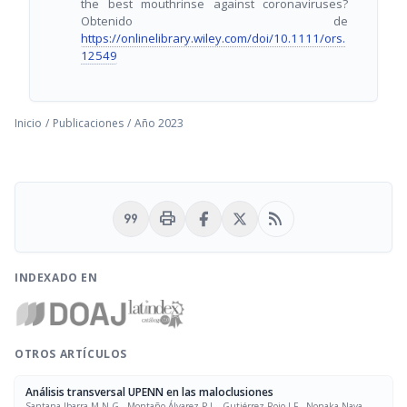
the best mouthrinse against coronaviruses?
Obtenido de
https://onlinelibrary.wiley.com/doi/10.1111/ors.
12549
Inicio
/
Publicaciones
/
Año 2023
format_quote
print
rss_feed
INDEXADO EN
OTROS ARTÍCULOS
Análisis transversal UPENN en las maloclusiones
Santana-Ibarra M.N.G., Montaño-Álvarez P.L., Gutiérrez-Rojo J.F., Nonaka-Nava