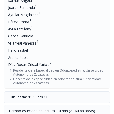
Salinas Angela
1
Juarez Fernanda
1
Aguilar Magdalena
1
Pérez Emma
1
Ávila Estefany
1
García Gabriela
1
Villarreal Vanessa
1
Haro Yasbell
1
Araiza Paola
2
Díaz Rosas Cristal Yurixie
Residente de la Especialidad en Odontopediatría, Universidad
Autónoma de Zacatecas
Docente de la especialidad en odontopediatría, Universidad
Autónoma de Zacatecas
Publicado:
19/05/2023
Tiempo estimado de lectura: 14 min (2.164 palabras)