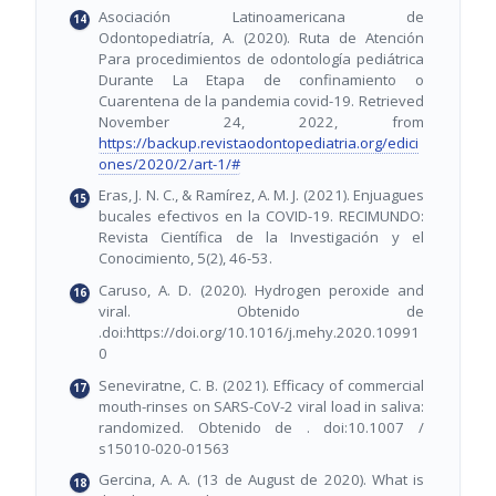
Asociación Latinoamericana de
Odontopediatría, A. (2020). Ruta de Atención
Para procedimientos de odontología pediátrica
Durante La Etapa de confinamiento o
Cuarentena de la pandemia covid-19. Retrieved
November 24, 2022, from
https://backup.revistaodontopediatria.org/edici
ones/2020/2/art-1/#
Eras, J. N. C., & Ramírez, A. M. J. (2021). Enjuagues
bucales efectivos en la COVID-19. RECIMUNDO:
Revista Científica de la Investigación y el
Conocimiento, 5(2), 46-53.
Caruso, A. D. (2020). Hydrogen peroxide and
viral. Obtenido de
.doi:https://doi.org/10.1016/j.mehy.2020.10991
0
Seneviratne, C. B. (2021). Efficacy of commercial
mouth-rinses on SARS-CoV-2 viral load in saliva:
randomized. Obtenido de . doi:10.1007 /
s15010-020-01563
Gercina, A. A. (13 de August de 2020). What is