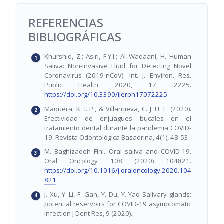
REFERENCIAS
BIBLIOGRÁFICAS
Khurshid, Z.; Asiri, F.Y.I.; Al Wadaani, H. Human
Saliva: Non-Invasive Fluid for Detecting Novel
Coronavirus (2019-nCoV). Int. J. Environ. Res.
Public Health 2020, 17, 2225.
https://doi.org/10.3390/ijerph17072225
.
Maquera, K. I. P., & Villanueva, C. J. U. L. (2020).
Efectividad de enjuagues bucales en el
tratamiento dental durante la pandemia COVID-
19. Revista Odontológica Basadrina, 4(1), 48-53.
M. Baghizadeh Fini. Oral saliva and COVID-19.
Oral Oncology 108 (2020) 104821.
https://doi.org/10.1016/j.oraloncology.2020.104
821
.
J. Xu, Y. Li, F. Gan, Y. Du, Y. Yao Salivary glands:
potential reservoirs for COVID-19 asymptomatic
infection J Dent Res, 9 (2020).