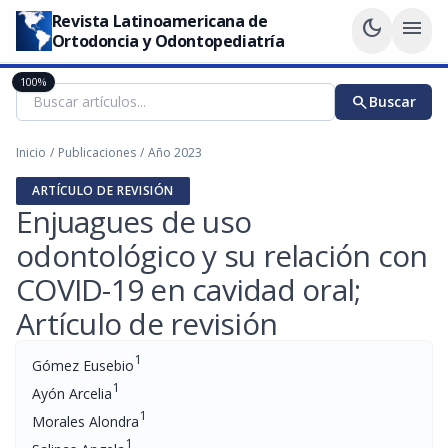
Revista Latinoamericana de
dark_mode
menu
Ortodoncia y Odontopediatría
100%
search
Buscar
Inicio
/
Publicaciones
/
Año 2023
ARTÍCULO DE REVISIÓN
Enjuagues de uso
odontológico y su relación con
COVID-19 en cavidad oral;
Artículo de revisión
1
Gómez Eusebio
1
Ayón Arcelia
1
Morales Alondra
1