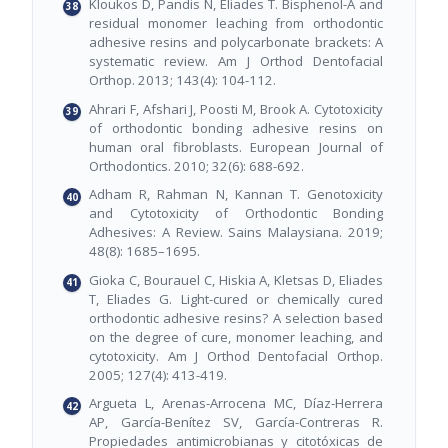
Kloukos D, Pandis N, Eliades T. Bisphenol-A and
residual monomer leaching from orthodontic
adhesive resins and polycarbonate brackets: A
systematic review. Am J Orthod Dentofacial
Orthop. 2013; 143(4): 104-112.
Ahrari F, Afshari J, Poosti M, Brook A. Cytotoxicity
of orthodontic bonding adhesive resins on
human oral fibroblasts. European Journal of
Orthodontics. 2010; 32(6): 688-692.
Adham R, Rahman N, Kannan T. Genotoxicity
and Cytotoxicity of Orthodontic Bonding
Adhesives: A Review. Sains Malaysiana. 2019;
48(8): 1685–1695.
Gioka C, Bourauel C, Hiskia A, Kletsas D, Eliades
T, Eliades G. Light-cured or chemically cured
orthodontic adhesive resins? A selection based
on the degree of cure, monomer leaching, and
cytotoxicity. Am J Orthod Dentofacial Orthop.
2005; 127(4): 413-419.
Argueta L, Arenas-Arrocena MC, Díaz-Herrera
AP, García-Benítez SV, García-Contreras R.
Propiedades antimicrobianas y citotóxicas de