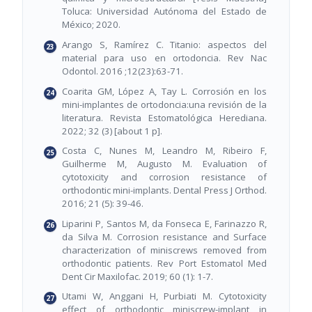
Toluca: Universidad Autónoma del Estado de
México; 2020.
Arango S, Ramírez C. Titanio: aspectos del
material para uso en ortodoncia. Rev Nac
Odontol. 2016 ;12(23):63-71.
Coarita GM, López A, Tay L. Corrosión en los
mini-implantes de ortodoncia:una revisión de la
literatura. Revista Estomatológica Herediana.
2022; 32 (3) [about 1 p].
Costa C, Nunes M, Leandro M, Ribeiro F,
Guilherme M, Augusto M. Evaluation of
cytotoxicity and corrosion resistance of
orthodontic mini-implants. Dental Press J Orthod.
2016; 21 (5): 39-46.
Liparini P, Santos M, da Fonseca E, Farinazzo R,
da Silva M. Corrosion resistance and Surface
characterization of miniscrews removed from
orthodontic patients. Rev Port Estomatol Med
Dent Cir Maxilofac. 2019; 60 (1): 1-7.
Utami W, Anggani H, Purbiati M. Cytotoxicity
effect of orthodontic miniscrew-implant in