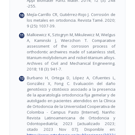
Appl Biomater Funct Mater. 2014; 12 (3): 248
-255.
Mejía-Carrillo CR, Gutiérrez-Rojo J. Corrosión de
los metales en ortodoncia. Revista Tamé. 2020;
9 (25): 1037-39.
Malkiewicz K, Sztogryn M, Mikulewicz M, Wielgus
A, Kaminski J, Wierzchon T. Comparative
assessment of the corrosion process of
orthodontic archwires made of satainless stell,
titanium-molybdenum and nickel-titanium alloys.
Archives of Civil and Mechanical Engineering.
2018; 18 (3): 941-7.
Burbano H, Ortega D, López A, Cifuentes L,
González X, Fong C. Evaluación del daño
genotóxico y citotóxico asociado a la presencia
de la aparatología ortodoncica fija gemelar y de
autoligado en pacientes atendidos en la Clínica
de Ortodoncia de la Universidad Cooperativa de
Colombia - Campus Pasto [Internet]. Nariño:
Revista Latinoamericana de Ortodoncia y
Odontopediatría; 2023 [actualizado 2023;
citado 2023 Nov 07]; Disponible en:
https://www.ortodoncia.ws/publicaciones/2023/