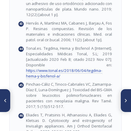
un adhesivo de uso ortodóncico adicionado con
nanopartículas de plata. Mundo nano. 2019;
12(22) [about 1 p].
Hervás A, Martínez MA, Cabanes J, Barjau A, Fos
P. Resinas compuestas. Revisión de los
materiales e indicaciones clínicas. Med. oral
patol. oral cir.bucal. 2006; 11(2): [about 1p].
Tonal.es. Tegdma, Hema y Bisfenol A [Internet].
Especialidades Médicas Tonal, S.L; 2019
[actualizado 2020 Feb 8; citado 2023 Nov 07];
Disponible en:
https://www.tonal.es/2018/06/04/tegdma-
hema-y-bisfenol-a/
Pinchao-Cáliz C, Tinoco-Cabriales VC, Zamarripa-
Díaz E, Luna-Domínguez J. Toxicidad del BIS-GMA
SIGUIENTE ARTÍCULO
sobre leucocitos polimorfonucleares en
ARTÍCULO ANTERIOR
Alternativas no
pacientes con neoplasia maligna. Rev Tamé.
Revisión bibliográfica:
farmacológicas para
Asimetría facial
2017; 5 (15):512-517.
disminuir el dolor en
ortodoncia
Eliades T, Pratsinis H, Athanasiou A, Eliades G,
Kletsas D. Cytotoxicity and estrogenicity of
Invisalign appliances. Am J Orthod Dentofacial