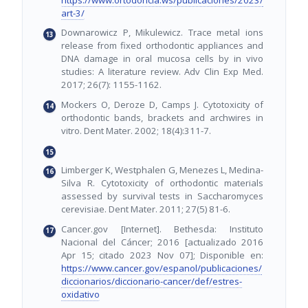
art-3/
Downarowicz P, Mikulewicz. Trace metal ions
release from fixed orthodontic appliances and
DNA damage in oral mucosa cells by in vivo
studies: A literature review. Adv Clin Exp Med.
2017; 26(7): 1155-1162.
Mockers O, Deroze D, Camps J. Cytotoxicity of
orthodontic bands, brackets and archwires in
vitro. Dent Mater. 2002; 18(4):311-7.
Limberger K, Westphalen G, Menezes L, Medina-
Silva R. Cytotoxicity of orthodontic materials
assessed by survival tests in Saccharomyces
cerevisiae. Dent Mater. 2011; 27(5) 81-6.
Cancer.gov [Internet]. Bethesda: Instituto
Nacional del Cáncer; 2016 [actualizado 2016
Apr 15; citado 2023 Nov 07]; Disponible en:
https://www.cancer.gov/espanol/publicaciones/
diccionarios/diccionario-cancer/def/estres-
oxidativo