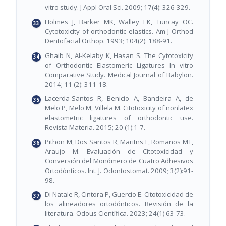
vitro study. J Appl Oral Sci. 2009; 17(4): 326-329.
Holmes J, Barker MK, Walley EK, Tuncay OC.
Cytotoxicity of orthodontic elastics. Am J Orthod
Dentofacial Orthop. 1993; 104(2): 188-91.
Ghaib N, Al-Kelaby K, Hasan S. The Cytotoxicity
of Orthodontic Elastomeric Ligatures In vitro
Comparative Study. Medical Journal of Babylon.
2014; 11 (2): 311-18.
Lacerda-Santos R, Benicio A, Bandeira A, de
Melo P, Melo M, Villela M. Citotoxicity of nonlatex
elastometric ligatures of orthodontic use.
Revista Materia. 2015; 20 (1):1-7.
Pithon M, Dos Santos R, Maritns F, Romanos MT,
Araujo M. Evaluación de Citotoxicidad y
Conversión del Monómero de Cuatro Adhesivos
Ortodónticos. Int. J. Odontostomat. 2009; 3(2):91-
98.
Di Natale R, Cintora P, Guercio E. Citotoxicidad de
los alineadores ortodónticos. Revisión de la
literatura. Odous Científica. 2023; 24(1) 63-73.