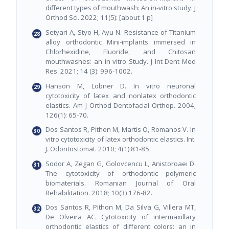
different types of mouthwash: An in-vitro study. J
Orthod Sci. 2022; 11(5): [about 1 p]
Setyari A, Styo H, Ayu N. Resistance of Titanium
alloy orthodontic Mini-implants immersed in
Chlorhexidine, Fluoride, and Chitosan
mouthwashes: an in vitro Study. J Int Dent Med
Res. 2021; 14 (3): 996-1002.
Hanson M, Lobner D. In vitro neuronal
cytotoxicity of latex and nonlatex orthodontic
elastics. Am J Orthod Dentofacial Orthop. 2004;
126(1): 65-70.
Dos Santos R, Pithon M, Martis O, Romanos V. In
vitro cytotoxicity of latex orthodontic elastics. Int.
J. Odontostomat. 2010; 4(1):81-85.
Sodor A, Zegan G, Golovcencu L, Anistoroaei D.
The cytotoxicity of orthodontic polymeric
biomaterials. Romanian Journal of Oral
Rehabilitation. 2018; 10(3) 176-82.
Dos Santos R, Pithon M, Da Silva G, Villera MT,
De Olveira AC. Cytotoxicity of intermaxillary
orthodontic elastics of different colors: an in