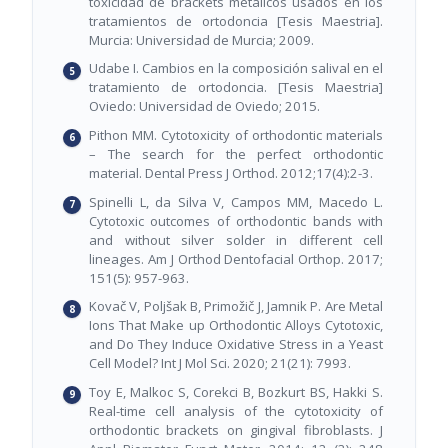
toxicidad de brackets metálicos usados en los
tratamientos de ortodoncia [Tesis Maestria].
Murcia: Universidad de Murcia; 2009.
Udabe I. Cambios en la composición salival en el
tratamiento de ortodoncia. [Tesis Maestria]
Oviedo: Universidad de Oviedo; 2015.
Pithon MM. Cytotoxicity of orthodontic materials
– The search for the perfect orthodontic
material. Dental Press J Orthod. 2012;17(4):2-3.
Spinelli L, da Silva V, Campos MM, Macedo L.
Cytotoxic outcomes of orthodontic bands with
and without silver solder in different cell
lineages. Am J Orthod Dentofacial Orthop. 2017;
151(5): 957-963.
Kovač V, Poljšak B, Primožič J, Jamnik P. Are Metal
Ions That Make up Orthodontic Alloys Cytotoxic,
and Do They Induce Oxidative Stress in a Yeast
Cell Model? Int J Mol Sci. 2020; 21(21): 7993.
Toy E, Malkoc S, Corekci B, Bozkurt BS, Hakki S.
Real-time cell analysis of the cytotoxicity of
orthodontic brackets on gingival fibroblasts. J