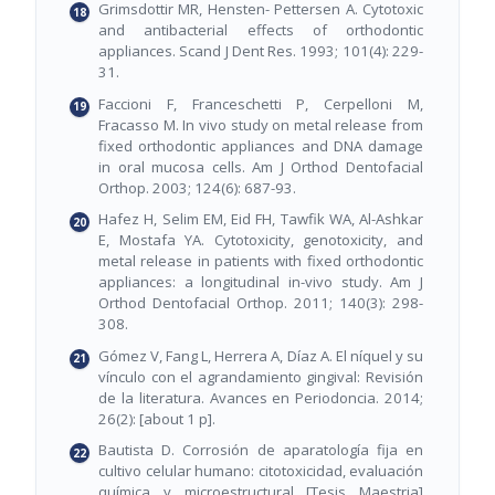
Grimsdottir MR, Hensten- Pettersen A. Cytotoxic
and antibacterial effects of orthodontic
appliances. Scand J Dent Res. 1993; 101(4): 229-
31.
Faccioni F, Franceschetti P, Cerpelloni M,
Fracasso M. In vivo study on metal release from
fixed orthodontic appliances and DNA damage
in oral mucosa cells. Am J Orthod Dentofacial
Orthop. 2003; 124(6): 687-93.
Hafez H, Selim EM, Eid FH, Tawfik WA, Al-Ashkar
E, Mostafa YA. Cytotoxicity, genotoxicity, and
metal release in patients with fixed orthodontic
appliances: a longitudinal in-vivo study. Am J
Orthod Dentofacial Orthop. 2011; 140(3): 298-
308.
Gómez V, Fang L, Herrera A, Díaz A. El níquel y su
vínculo con el agrandamiento gingival: Revisión
de la literatura. Avances en Periodoncia. 2014;
26(2): [about 1 p].
Bautista D. Corrosión de aparatología fija en
cultivo celular humano: citotoxicidad, evaluación
química y microestructural [Tesis Maestria]