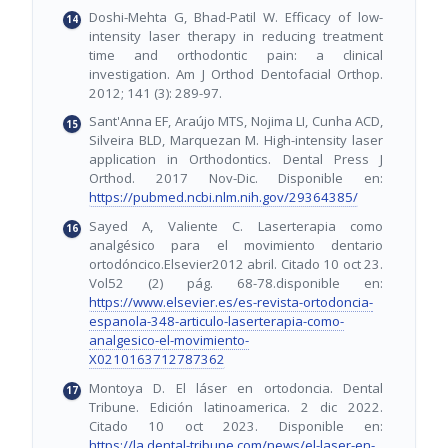
Doshi-Mehta G, Bhad-Patil W. Efficacy of low-
intensity laser therapy in reducing treatment
time and orthodontic pain: a clinical
investigation. Am J Orthod Dentofacial Orthop.
2012; 141 (3): 289-97.
Sant'Anna EF, Araújo MTS, Nojima LI, Cunha ACD,
Silveira BLD, Marquezan M. High-intensity laser
application in Orthodontics. Dental Press J
Orthod. 2017 Nov-Dic. Disponible en:
https://pubmed.ncbi.nlm.nih.gov/29364385/
Sayed A, Valiente C. Laserterapia como
analgésico para el movimiento dentario
ortodóncico.Elsevier2012 abril. Citado 10 oct 23.
Vol52 (2) pág. 68-78.disponible en:
https://www.elsevier.es/es-revista-ortodoncia-
espanola-348-articulo-laserterapia-como-
analgesico-el-movimiento-
X0210163712787362
Montoya D. El láser en ortodoncia. Dental
Tribune. Edición latinoamerica. 2 dic 2022.
Citado 10 oct 2023. Disponible en:
https://la.dental-tribune.com/news/el-laser-en-