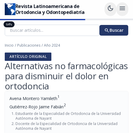
Revista Latinoamericana de
dark_mode
menu
Ortodoncia y Odontopediatría
64%
search
Buscar
Inicio
/
Publicaciones
/
Año 2024
ARTÍCULO ORIGINAL
Alternativas no farmacológicas
para disminuir el dolor en
ortodoncia
1
Avena Montero Yamileth
2
Gutiérrez-Rojo Jaime Fabián
Estudiante de la Especialidad de Ortodoncia de la Universidad
Autónoma de Nayarit
Docente de la Especialidad de Ortodoncia de la Universidad
Autónoma de Nayarit