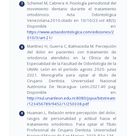
Schemel M, Cabrera A. Fisiología periodontal del
movimiento dentario durante el tratamiento
ortodóncico. Acta Odontológica
Venezolana.2010.citado en 10/10/23.vol 48(3).
Disponible en:
https://www.actaodontologica.com/ediciones/2
010/3/art-21/
Martínez H, Guerra C, Balmaceda M. Percepción
del dolor en pacientes con tratamiento de
ortodoncia atendidos en la Clínica de la
Especialidad de la Facultad de Odontología de la
UNAN- León en el período agosto 2020- junio
2021. Monografía para optar al título de
Cirujano Dentista. Universidad Nacional
Autónoma De Nicaragua- León.2021.40 pag.
Disponible en:
http://riul.unanleon.edu.ni:8080/jspui/bitstream
/123456789/9452/1/250338.pdf
Huaman L. Relación entre percepción del dolor,
rasgos de personalidad y actitud hacia el
tratamiento ortodóntico. Para optar el Título
Profesional de Cirujano Dentista. Universidad
Nacional Mayor de San Marcos. 2019. Pág. 146.