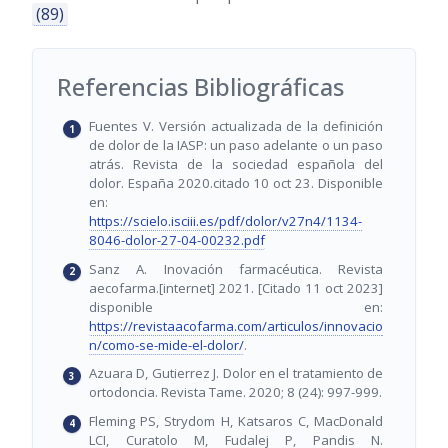
(89)
Referencias Bibliográficas
Fuentes V. Versión actualizada de la definición
de dolor de la IASP: un paso adelante o un paso
atrás. Revista de la sociedad española del
dolor. España 2020.citado 10 oct 23. Disponible
en:
https://scielo.isciii.es/pdf/dolor/v27n4/1134-
8046-dolor-27-04-00232.pdf
Sanz A. Inovación farmacéutica. Revista
aecofarma.[internet] 2021. [Citado 11 oct 2023]
disponible en:
https://revistaacofarma.com/articulos/innovacio
n/como-se-mide-el-dolor/
.
Azuara D, Gutierrez J. Dolor en el tratamiento de
ortodoncia. Revista Tame. 2020; 8 (24): 997-999.
Fleming PS, Strydom H, Katsaros C, MacDonald
LCI, Curatolo M, Fudalej P, Pandis N.