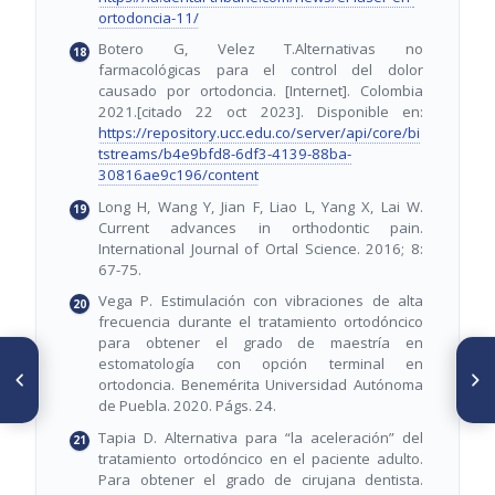
ortodoncia-11/
Botero G, Velez T.Alternativas no
farmacológicas para el control del dolor
causado por ortodoncia. [Internet]. Colombia
2021.[citado 22 oct 2023]. Disponible en:
https://repository.ucc.edu.co/server/api/core/bi
tstreams/b4e9bfd8-6df3-4139-88ba-
30816ae9c196/content
Long H, Wang Y, Jian F, Liao L, Yang X, Lai W.
Current advances in orthodontic pain.
International Journal of Ortal Science. 2016; 8:
67-75.
Vega P. Estimulación con vibraciones de alta
frecuencia durante el tratamiento ortodóncico
para obtener el grado de maestría en
ARTÍCULO ANTERIOR
SIGUIENTE ARTÍCULO
estomatología con opción terminal en
Toxicidad de los materiales
Elementos digitales de la
ortodoncia. Benemérita Universidad Autónoma
utilizados en ortodoncia
Ortodoncia
de Puebla. 2020. Págs. 24.
Tapia D. Alternativa para “la aceleración” del
tratamiento ortodóncico en el paciente adulto.
Para obtener el grado de cirujana dentista.