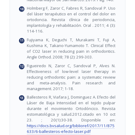
Holmberg F, Zaror C, Fabres R, Sandoval P. Uso
del láser terapéutico en el control del dolor en
ortodoncia. Revista clínica de periodoncia,
implantología y rehabilitación. Oral . 2011; 4 (3):
114-116.
Fujiyama K, Deguchi T, Murakami T, Fuji A,
Kushima K, Takano-Yumamoto T. Clinical Effect
of CO2 laser in reducing pain in orthodontics.
Angle Orthod. 2008; 78 (2): 299-303.
Figueiredo N, Zaror C, Sandoval P, Alves N.
Effectiveness of low-level laser therapy in
reducing orthodontic pain: a systematic review
and meta-analysis. Pain research and
management. 2017; 1-18.
Ballesteros R, Viafara J, Dominguez A. Efecto del
Láser de Baja Intensidad en el tejido pulpar
durante el movimiento Ortodóncico. Revista
estomatológica y salud.2012.citado en 10 oct
23. ; 20(1):30-38. Disponible en:
https://docs.bvsalud.org/biblioref/2017/11/875
633/6-ballesteros-efecto-laser.pdf