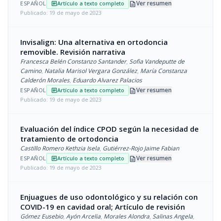
description
Ver resumen
ESPAÑOL
Artículo a texto completo
article
Publicado: 19 de mayo de 2023
Invisalign: Una alternativa en ortodoncia
removible. Revisión narrativa
Francesca Belén Constanzo Santander
,
Sofia Vandeputte de
Camino
,
Natalia Marisol Vergara González
,
María Constanza
Calderón Morales
,
Eduardo Alvarez Palacios
description
Ver resumen
ESPAÑOL
Artículo a texto completo
article
Publicado: 19 de mayo de 2023
Evaluación del índice CPOD según la necesidad de
tratamiento de ortodoncia
Castillo Romero Kethzia Isela
,
Gutiérrez-Rojo Jaime Fabian
description
Ver resumen
ESPAÑOL
Artículo a texto completo
article
Publicado: 19 de mayo de 2023
Enjuagues de uso odontológico y su relación con
COVID-19 en cavidad oral; Artículo de revisión
Gómez Eusebio
,
Ayón Arcelia
,
Morales Alondra
,
Salinas Angela
,