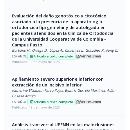
Evaluación del daño genotóxico y citotóxico
asociado a la presencia de la aparatología
ortodoncica fija gemelar y de autoligado en
pacientes atendidos en la Clínica de Ortodoncia
de la Universidad Cooperativa de Colombia -
Campus Pasto
Burbano H.
,
Ortega D.
,
López A.
,
Cifuentes L.
,
González X.
,
Fong C.
description
Ver resumen
ESPAÑOL
Artículo a texto completo
article
Publicado: 19 de mayo de 2023
Apiñamiento severo superior e inferior con
extracción de un incisivo inferior
Katherine Elizabeth Tarco Rojas
,
Beatriz Gurrola Martínez
,
Adán
Casasa Araujo
description
Ver resumen
ESPAÑOL
Artículo a texto completo
article
Publicado: 19 de mayo de 2023
Análisis transversal UPENN en las maloclusiones