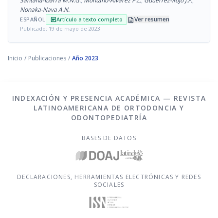
Santana-Ibarra M.N.G.
,
Montaño-Álvarez P.L.
,
Gutiérrez-Rojo J.F.
,
Nonaka-Nava A.N.
description
Ver resumen
ESPAÑOL
Artículo a texto completo
article
Publicado: 19 de mayo de 2023
Inicio
/
Publicaciones
/
Año 2023
INDEXACIÓN Y PRESENCIA ACADÉMICA — REVISTA
LATINOAMERICANA DE ORTODONCIA Y
ODONTOPEDIATRÍA
BASES DE DATOS
DECLARACIONES, HERRAMIENTAS ELECTRÓNICAS Y REDES
SOCIALES