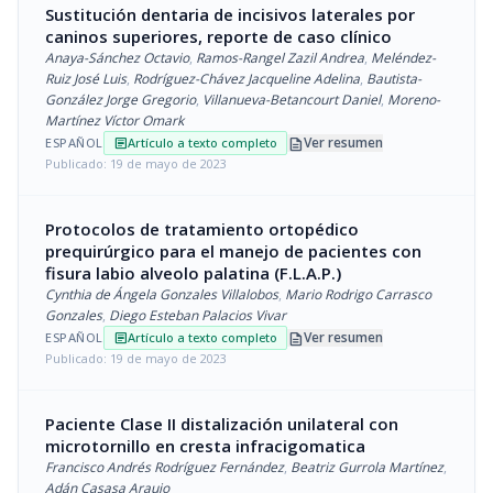
Sustitución dentaria de incisivos laterales por
caninos superiores, reporte de caso clínico
Anaya-Sánchez Octavio
,
Ramos-Rangel Zazil Andrea
,
Meléndez-
Ruiz José Luis
,
Rodríguez-Chávez Jacqueline Adelina
,
Bautista-
González Jorge Gregorio
,
Villanueva-Betancourt Daniel
,
Moreno-
Martínez Víctor Omark
description
Ver resumen
ESPAÑOL
Artículo a texto completo
article
Publicado: 19 de mayo de 2023
Protocolos de tratamiento ortopédico
prequirúrgico para el manejo de pacientes con
fisura labio alveolo palatina (F.L.A.P.)
Cynthia de Ángela Gonzales Villalobos
,
Mario Rodrigo Carrasco
Gonzales
,
Diego Esteban Palacios Vivar
description
Ver resumen
ESPAÑOL
Artículo a texto completo
article
Publicado: 19 de mayo de 2023
Paciente Clase II distalización unilateral con
microtornillo en cresta infracigomatica
Francisco Andrés Rodríguez Fernández
,
Beatriz Gurrola Martínez
,
Adán Casasa Araujo