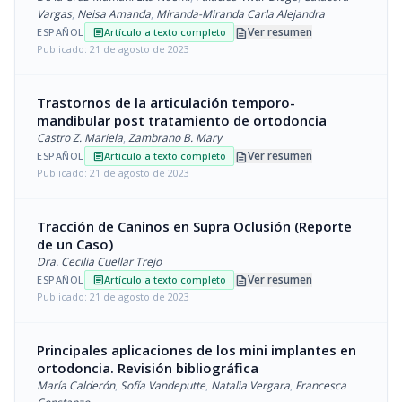
Vargas
,
Neisa Amanda
,
Miranda-Miranda Carla Alejandra
description
Ver resumen
ESPAÑOL
Artículo a texto completo
article
Publicado: 21 de agosto de 2023
Trastornos de la articulación temporo-
mandibular post tratamiento de ortodoncia
Castro Z. Mariela
,
Zambrano B. Mary
description
Ver resumen
ESPAÑOL
Artículo a texto completo
article
Publicado: 21 de agosto de 2023
Tracción de Caninos en Supra Oclusión (Reporte
de un Caso)
Dra. Cecilia Cuellar Trejo
description
Ver resumen
ESPAÑOL
Artículo a texto completo
article
Publicado: 21 de agosto de 2023
Principales aplicaciones de los mini implantes en
ortodoncia. Revisión bibliográfica
María Calderón
,
Sofía Vandeputte
,
Natalia Vergara
,
Francesca