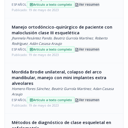
description
Ver resumen
ESPAÑOL
Artículo a texto completo
article
Publicado: 19 de mayo de 2023
Manejo ortodóncico-quirúrgico de paciente con
maloclusión clase III esquelética
Jhannela Pesántez Pando
,
Beatriz Gurrola Martínez
,
Roberto
Rodríguez
,
Adán Casasa Araujo
description
Ver resumen
ESPAÑOL
Artículo a texto completo
article
Publicado: 19 de mayo de 2023
Mordida Brodie unilateral, colapso del arco
mandibular, manejo con mini implantes extra
alveolares
Homero Flores Sánchez
,
Beatriz Gurrola Martinez
,
Adan Casasa
Araujo
description
Ver resumen
ESPAÑOL
Artículo a texto completo
article
Publicado: 19 de mayo de 2023
Métodos de diagnóstico de clase esqueletal en