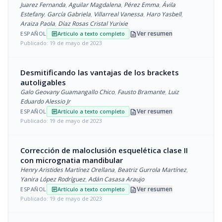
Juarez Fernanda
,
Aguilar Magdalena
,
Pérez Emma
,
Ávila
Estefany
,
García Gabriela
,
Villarreal Vanessa
,
Haro Yasbell
,
Araiza Paola
,
Díaz Rosas Cristal Yurixie
description
Ver resumen
ESPAÑOL
Artículo a texto completo
article
Publicado: 19 de mayo de 2023
Desmitificando las vantajas de los brackets
autoligables
Galo Geovany Guamangallo Chico
,
Fausto Bramante
,
Luiz
Eduardo Alessio Jr
description
Ver resumen
ESPAÑOL
Artículo a texto completo
article
Publicado: 19 de mayo de 2023
Corrección de maloclusión esquelética clase II
con micrognatia mandibular
Henry Aristides Martínez Orellana
,
Beatriz Gurrola Martínez
,
Yanira López Rodríguez
,
Adán Casasa Araujo
description
Ver resumen
ESPAÑOL
Artículo a texto completo
article
Publicado: 19 de mayo de 2023