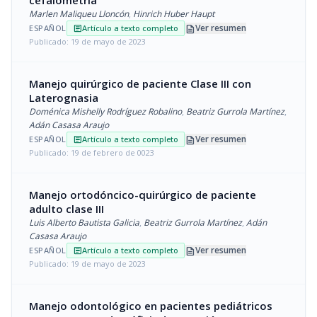
cefalometría
Marlen Maliqueu Lloncón
,
Hinrich Huber Haupt
description
Ver resumen
ESPAÑOL
Artículo a texto completo
article
Publicado: 19 de mayo de 2023
Manejo quirúrgico de paciente Clase III con
Laterognasia
Doménica Mishelly Rodríguez Robalino
,
Beatriz Gurrola Martínez
,
Adán Casasa Araujo
description
Ver resumen
ESPAÑOL
Artículo a texto completo
article
Publicado: 19 de febrero de 0023
Manejo ortodóncico-quirúrgico de paciente
adulto clase III
Luis Alberto Bautista Galicia
,
Beatriz Gurrola Martínez
,
Adán
Casasa Araujo
description
Ver resumen
ESPAÑOL
Artículo a texto completo
article
Publicado: 19 de mayo de 2023
Manejo odontológico en pacientes pediátricos