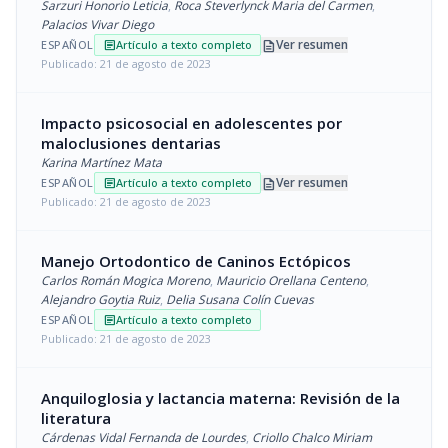
Sarzuri Honorio Leticia
,
Roca Steverlynck Maria del Carmen
,
Palacios Vivar Diego
description
Ver resumen
ESPAÑOL
Artículo a texto completo
article
Publicado: 21 de agosto de 2023
Impacto psicosocial en adolescentes por
maloclusiones dentarias
Karina Martínez Mata
description
Ver resumen
ESPAÑOL
Artículo a texto completo
article
Publicado: 21 de agosto de 2023
Manejo Ortodontico de Caninos Ectópicos
Carlos Román Mogica Moreno
,
Mauricio Orellana Centeno
,
Alejandro Goytia Ruiz
,
Delia Susana Colín Cuevas
ESPAÑOL
Artículo a texto completo
article
Publicado: 21 de agosto de 2023
Anquiloglosia y lactancia materna: Revisión de la
literatura
Cárdenas Vidal Fernanda de Lourdes
,
Criollo Chalco Miriam