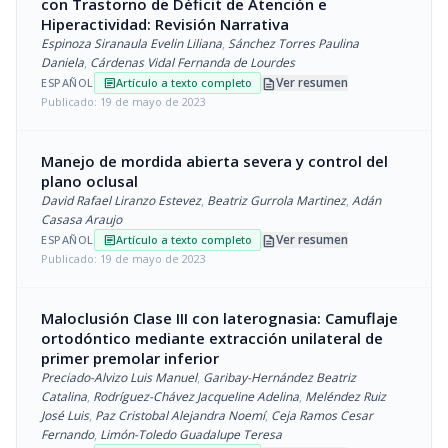
con Trastorno de Déficit de Atención e
Hiperactividad: Revisión Narrativa
Espinoza Siranaula Evelin Liliana
,
Sánchez Torres Paulina
Daniela
,
Cárdenas Vidal Fernanda de Lourdes
description
Ver resumen
ESPAÑOL
Artículo a texto completo
article
Publicado: 19 de mayo de 2023
Manejo de mordida abierta severa y control del
plano oclusal
David Rafael Liranzo Estevez
,
Beatriz Gurrola Martinez
,
Adán
Casasa Araujo
description
Ver resumen
ESPAÑOL
Artículo a texto completo
article
Publicado: 19 de mayo de 2023
Maloclusión Clase III con laterognasia: Camuflaje
ortodóntico mediante extracción unilateral de
primer premolar inferior
Preciado-Alvizo Luis Manuel
,
Garibay-Hernández Beatriz
Catalina
,
Rodríguez-Chávez Jacqueline Adelina
,
Meléndez Ruiz
José Luis
,
Paz Cristobal Alejandra Noemí
,
Ceja Ramos Cesar
Fernando
,
Limón-Toledo Guadalupe Teresa