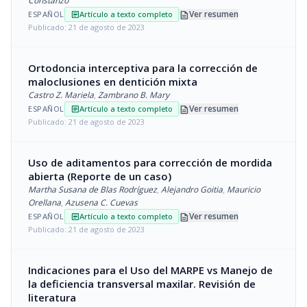
Constanzo
description
Ver resumen
ESPAÑOL
Artículo a texto completo
article
Publicado: 21 de agosto de 2023
Ortodoncia interceptiva para la corrección de
maloclusiones en dentición mixta
Castro Z. Mariela
,
Zambrano B. Mary
description
Ver resumen
ESPAÑOL
Artículo a texto completo
article
Publicado: 21 de agosto de 2023
Uso de aditamentos para corrección de mordida
abierta (Reporte de un caso)
Martha Susana de Blas Rodríguez
,
Alejandro Goitia
,
Mauricio
Orellana
,
Azusena C. Cuevas
description
Ver resumen
ESPAÑOL
Artículo a texto completo
article
Publicado: 21 de agosto de 2023
Indicaciones para el Uso del MARPE vs Manejo de
la deficiencia transversal maxilar. Revisión de
literatura