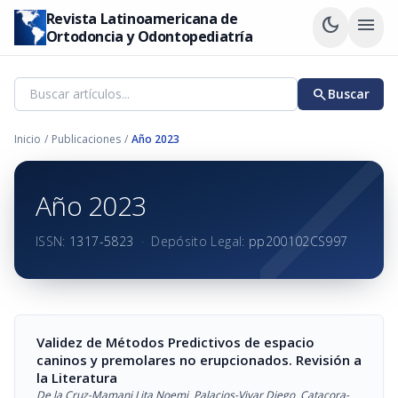
Revista Latinoamericana de
dark_mode
menu
Ortodoncia y Odontopediatría
search
Buscar
Inicio
/
Publicaciones
/
Año 2023
Año 2023
ISSN:
1317-5823
·
Depósito Legal:
pp200102CS997
Validez de Métodos Predictivos de espacio
caninos y premolares no erupcionados. Revisión a
la Literatura
De la Cruz-Mamani Lita Noemi
,
Palacios-Vivar Diego
,
Catacora-