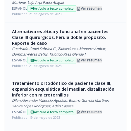
Marlene
,
Loja Arpi Paola Abigail
description
Ver resumen
ESPAÑOL
Artículo a texto completo
article
Publicado: 21 de agosto de 2023
Alternativa estética y funcional en pacientes
Clase III quirúrgicos. Férula doble propósito.
Reporte de caso
Cuadrado-Capel Sabrina C.
,
Zalnieriunas-Montero Ámbar
,
Dommar-Pérez Belkis
,
Falótico-Páez Glenda J.
description
Ver resumen
ESPAÑOL
Artículo a texto completo
article
Publicado: 21 de agosto de 2023
Tratamiento ortodóntico de paciente clase III,
expansión esquelética del maxilar, distalización
inferior con microtornillos
Dilan Alexander Valencia Agudelo
,
Beatriz Gurrola Martínez
,
Yanira López Rodríguez
,
Adán Casasa
description
Ver resumen
ESPAÑOL
Artículo a texto completo
article
Publicado: 19 de mayo de 2023