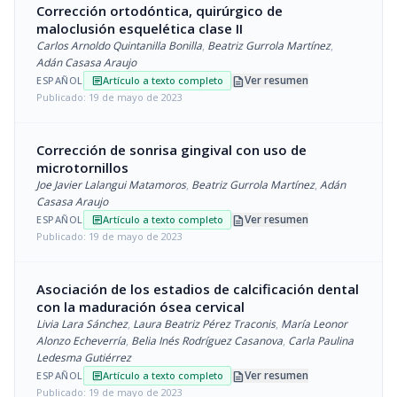
Corrección ortodóntica, quirúrgico de
maloclusión esquelética clase II
Carlos Arnoldo Quintanilla Bonilla
,
Beatriz Gurrola Martínez
,
Adán Casasa Araujo
description
Ver resumen
ESPAÑOL
Artículo a texto completo
article
Publicado: 19 de mayo de 2023
Corrección de sonrisa gingival con uso de
microtornillos
Joe Javier Lalangui Matamoros
,
Beatriz Gurrola Martínez
,
Adán
Casasa Araujo
description
Ver resumen
ESPAÑOL
Artículo a texto completo
article
Publicado: 19 de mayo de 2023
Asociación de los estadios de calcificación dental
con la maduración ósea cervical
Livia Lara Sánchez
,
Laura Beatriz Pérez Traconis
,
María Leonor
Alonzo Echeverría
,
Belia Inés Rodríguez Casanova
,
Carla Paulina
Ledesma Gutiérrez
description
Ver resumen
ESPAÑOL
Artículo a texto completo
article
Publicado: 19 de mayo de 2023