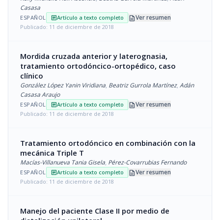
Casasa
description
Ver resumen
ESPAÑOL
Artículo a texto completo
article
Publicado: 11 de diciembre de 2018
Mordida cruzada anterior y laterognasia,
tratamiento ortodóncico-ortopédico, caso
clínico
González López Yanin Viridiana
,
Beatriz Gurrola Martínez
,
Adán
Casasa Araujo
description
Ver resumen
ESPAÑOL
Artículo a texto completo
article
Publicado: 11 de diciembre de 2018
Tratamiento ortodóncico en combinación con la
mecánica Triple T
Macías-Villanueva Tania Gisela
,
Pérez-Covarrubias Fernando
description
Ver resumen
ESPAÑOL
Artículo a texto completo
article
Publicado: 11 de diciembre de 2018
Manejo del paciente Clase II por medio de