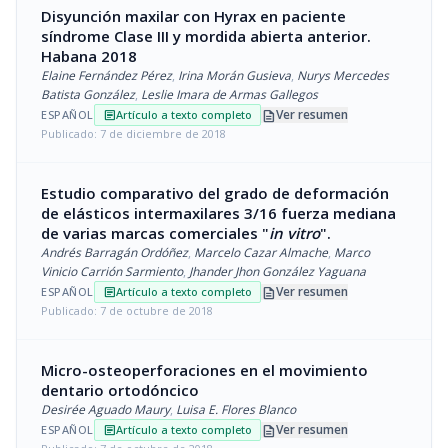
Disyunción maxilar con Hyrax en paciente
síndrome Clase III y mordida abierta anterior.
Habana 2018
Elaine Fernández Pérez
,
Irina Morán Gusieva
,
Nurys Mercedes
Batista González
,
Leslie Imara de Armas Gallegos
description
Ver resumen
ESPAÑOL
Artículo a texto completo
article
Publicado: 7 de diciembre de 2018
Estudio comparativo del grado de deformación
de elásticos intermaxilares 3/16 fuerza mediana
de varias marcas comerciales "
in vitro
".
Andrés Barragán Ordóñez
,
Marcelo Cazar Almache
,
Marco
Vinicio Carrión Sarmiento
,
Jhander Jhon González Yaguana
description
Ver resumen
ESPAÑOL
Artículo a texto completo
article
Publicado: 7 de octubre de 2018
Micro-osteoperforaciones en el movimiento
dentario ortodóncico
Desirée Aguado Maury
,
Luisa E. Flores Blanco
description
Ver resumen
ESPAÑOL
Artículo a texto completo
article