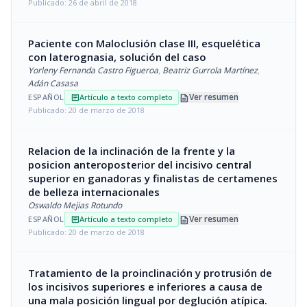
Publicado: 26 de abril de 2018
Paciente con Maloclusión clase III, esquelética
con laterognasia, solución del caso
Yorleny Fernanda Castro Figueroa
,
Beatriz Gurrola Martínez
,
Adán Casasa
description
Ver resumen
ESPAÑOL
Artículo a texto completo
article
Publicado: 20 de marzo de 2018
Relacion de la inclinación de la frente y la
posicion anteroposterior del incisivo central
superior en ganadoras y finalistas de certamenes
de belleza internacionales
Oswaldo Mejias Rotundo
description
Ver resumen
ESPAÑOL
Artículo a texto completo
article
Publicado: 20 de marzo de 2018
Tratamiento de la proinclinación y protrusión de
los incisivos superiores e inferiores a causa de
una mala posición lingual por deglución atípica.