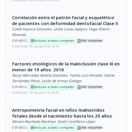
Correlación entre el patrón facial y esquelético
de pacientes con deformidad dentofacial Clase II
Caleb Huanca-Gonzales
,
Leslie Casas-Apayco
,
Hugo Ghersi-
Miranda
description
Ver resumen
ESPAÑOL
Artículo a texto completo
article
Publicado: 29 de abril de 2018
Factores etiológicos de la maloclusión clase III en
menor de 19 años. 2016
Nurys Mercedes Batista González
,
Yaima Lazo Amador
,
Elaine
Fernández Pérez
,
Leslie de Armas Gallego
description
Ver resumen
ESPAÑOL
Artículo a texto completo
article
Publicado: 29 de abril de 2018
Antropometría facial en niños malnutridos
fetales desde el nacimiento hasta los 20 años
Miriam Machado Martínez
,
Dailín Castiñeira López
description
Ver resumen
ESPAÑOL
Artículo a texto completo
article