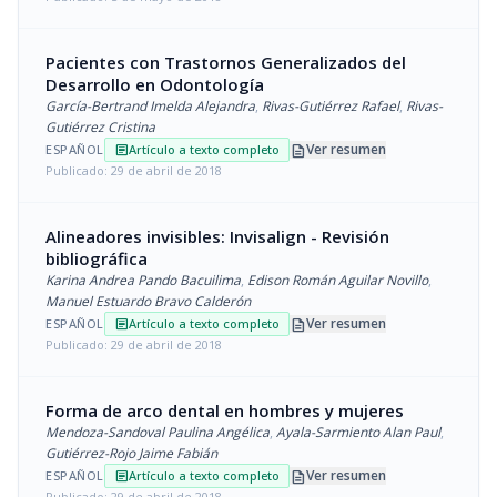
Pacientes con Trastornos Generalizados del
Desarrollo en Odontología
García-Bertrand Imelda Alejandra
,
Rivas-Gutiérrez Rafael
,
Rivas-
Gutiérrez Cristina
description
Ver resumen
ESPAÑOL
Artículo a texto completo
article
Publicado: 29 de abril de 2018
Alineadores invisibles: Invisalign - Revisión
bibliográfica
Karina Andrea Pando Bacuilima
,
Edison Román Aguilar Novillo
,
Manuel Estuardo Bravo Calderón
description
Ver resumen
ESPAÑOL
Artículo a texto completo
article
Publicado: 29 de abril de 2018
Forma de arco dental en hombres y mujeres
Mendoza-Sandoval Paulina Angélica
,
Ayala-Sarmiento Alan Paul
,
Gutiérrez-Rojo Jaime Fabián
description
Ver resumen
ESPAÑOL
Artículo a texto completo
article
Publicado: 29 de abril de 2018