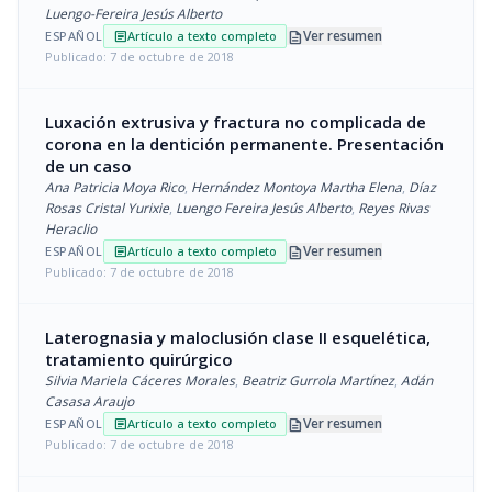
Luengo-Fereira Jesús Alberto
description
Ver resumen
ESPAÑOL
Artículo a texto completo
article
Publicado: 7 de octubre de 2018
Luxación extrusiva y fractura no complicada de
corona en la dentición permanente. Presentación
de un caso
Ana Patricia Moya Rico
,
Hernández Montoya Martha Elena
,
Díaz
Rosas Cristal Yurixie
,
Luengo Fereira Jesús Alberto
,
Reyes Rivas
Heraclio
description
Ver resumen
ESPAÑOL
Artículo a texto completo
article
Publicado: 7 de octubre de 2018
Laterognasia y maloclusión clase II esquelética,
tratamiento quirúrgico
Silvia Mariela Cáceres Morales
,
Beatriz Gurrola Martínez
,
Adán
Casasa Araujo
description
Ver resumen
ESPAÑOL
Artículo a texto completo
article
Publicado: 7 de octubre de 2018