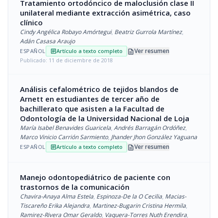
Tratamiento ortodóncico de maloclusión clase II
unilateral mediante extracción asimétrica, caso
clínico
Cindy Angélica Robayo Amórtegui
,
Beatriz Gurrola Martínez
,
Adán Casasa Araujo
description
Ver resumen
ESPAÑOL
Artículo a texto completo
article
Publicado: 11 de diciembre de 2018
Análisis cefalométrico de tejidos blandos de
Arnett en estudiantes de tercer año de
bachillerato que asisten a la Facultad de
Odontología de la Universidad Nacional de Loja
María Isabel Benavides Guaricela
,
Andrés Barragán Ordóñez
,
Marco Vinicio Carrión Sarmiento
,
Jhander Jhon González Yaguana
description
Ver resumen
ESPAÑOL
Artículo a texto completo
article
Manejo odontopediátrico de paciente con
trastornos de la comunicación
Chavira-Anaya Alma Estela
,
Espinoza-De la O Cecilia
,
Macias-
Tiscareño Erika Alejandra
,
Martinez-Bugarin Cristina Hermila
,
Ramirez-Rivera Omar Geraldo
,
Vaquera-Torres Nuth Erendira
,