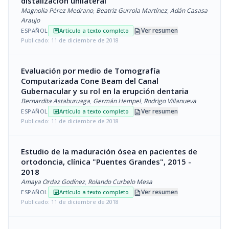
distalización unilateral
Magnolia Pérez Medrano
,
Beatriz Gurrola Martínez
,
Adán Casasa
Araujo
description
Ver resumen
ESPAÑOL
Artículo a texto completo
article
Publicado: 11 de diciembre de 2018
Evaluación por medio de Tomografía
Computarizada Cone Beam del Canal
Gubernacular y su rol en la erupción dentaria
Bernardita Astaburuaga
,
Germán Hempel
,
Rodrigo Villanueva
description
Ver resumen
ESPAÑOL
Artículo a texto completo
article
Publicado: 11 de diciembre de 2018
Estudio de la maduración ósea en pacientes de
ortodoncia, clínica "Puentes Grandes", 2015 -
2018
Amaya Ordaz Godínez
,
Rolando Curbelo Mesa
description
Ver resumen
ESPAÑOL
Artículo a texto completo
article
Publicado: 11 de diciembre de 2018