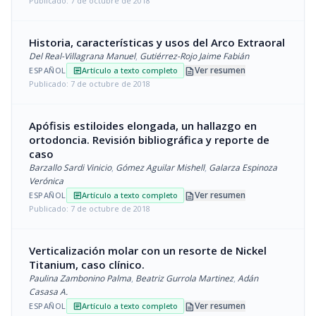
Publicado: 7 de octubre de 2018
Historia, características y usos del Arco Extraoral
Del Real-Villagrana Manuel
,
Gutiérrez-Rojo Jaime Fabián
description
Ver resumen
ESPAÑOL
Artículo a texto completo
article
Publicado: 7 de octubre de 2018
Apófisis estiloides elongada, un hallazgo en
ortodoncia. Revisión bibliográfica y reporte de
caso
Barzallo Sardi Vinicio
,
Gómez Aguilar Mishell
,
Galarza Espinoza
Verónica
description
Ver resumen
ESPAÑOL
Artículo a texto completo
article
Publicado: 7 de octubre de 2018
Verticalización molar con un resorte de Nickel
Titanium, caso clínico.
Paulina Zambonino Palma
,
Beatriz Gurrola Martinez
,
Adán
Casasa A.
description
Ver resumen
ESPAÑOL
Artículo a texto completo
article