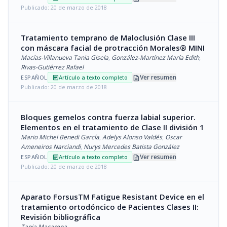
Publicado: 20 de marzo de 2018
Tratamiento temprano de Maloclusión Clase III
con máscara facial de protracción Morales® MINI
Macías-Villanueva Tania Gisela
,
González-Martínez María Edith
,
Rivas-Gutiérrez Rafael
description
Ver resumen
ESPAÑOL
Artículo a texto completo
article
Publicado: 20 de marzo de 2018
Bloques gemelos contra fuerza labial superior.
Elementos en el tratamiento de Clase II división 1
Mario Michel Benedi García
,
Adelys Alonso Valdés
,
Oscar
Ameneiros Narciandi
,
Nurys Mercedes Batista González
description
Ver resumen
ESPAÑOL
Artículo a texto completo
article
Publicado: 20 de marzo de 2018
Aparato ForsusTM Fatigue Resistant Device en el
tratamiento ortodóncico de Pacientes Clases II:
Revisión bibliográfica
Tapia Macarena