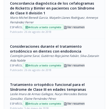
Concordancia diagnóstica de los cefalogramas
de Ricketts y Bimler en pacientes con Síndrome
de Clase II división 1
Mario Michel Benedi Garcia
,
Maiyelin Llanes Rodríguez
,
Amnerys
Fernández Ferrer
description
Ver resumen
ESPAÑOL
Artículo a texto completo
article
Publicado: 26 de agosto de 2018
Consideraciones durante el tratamiento
ortodóncico en dientes con endodoncia
Castrejón-Jaime Sarai
,
Gutiérrez-Rojo Jaime Fabián
,
Silva-Zatarain
Aida Nabile
description
Ver resumen
ESPAÑOL
Artículo a texto completo
article
Publicado: 26 de agosto de 2018
Tratamiento ortopédico funcional para el
Síndrome de Clase III en edades tempranas
Leslie Imara de Armas Gallegos
,
Nurys Mercedes Batista
González
,
Elaine Fernández Pérez
description
Ver resumen
ESPAÑOL
Artículo a texto completo
article
Publicado: 5 de mayo de 2018