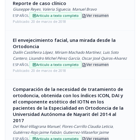
Reporte de caso clínico
Giuseppe Reyes
,
Valeria Siguecia
,
Manuel Bravo
description
Ver resumen
ESPAÑOL
Artículo a texto completo
article
Publicado: 20 de marzo de 2018
El envejecimiento facial, una mirada desde la
Ortodoncia
Dailín Castiñeira López
,
Miriam Machado Martínez
,
Luis Soto
Cantero
,
Lisandro Michel Pérez García
,
Oscar José Quiros-Alvarez
description
Ver resumen
ESPAÑOL
Artículo a texto completo
article
Publicado: 20 de marzo de 2018
Comparación de la necesidad de tratamiento de
ortodoncia, obtenida con los índices ICON, DAI y
el componente estético del IOTN en los
pacientes de la Especialidad en Ortodoncia de la
Universidad Autónoma de Nayarit del 2014 al
2017
Del Real-Villagrana Manuel
,
Flores-Carrillo Claudia Leticia
,
Gutiérrez-Rojo Jaime Fabián
,
Gutierrez-Villaseñor Jaime
description
Ver resumen
ESPAÑOL
Artículo a texto completo
article