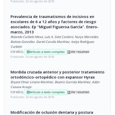
Publicado: 26 de agosto de 2018
Prevalencia de traumatismos de incisivos en
escolares de 6 a 12 años y factores de riesgo
asociados. Ep "Miguel Figueroa García". Enero-
marzo, 2013
Rolando Curbelo Mesa
,
Luís A. Soto Cantero
,
Nurys Mercedes
Batista González
,
Dariel Carulla Martínez
,
Iselys Rodríguez
Curbelo
description
Ver resumen
ESPAÑOL
Artículo a texto completo
article
Publicado: 26 de agosto de 2018
Mordida cruzada anterior y posterior tratamiento
ortodóncico-ortopédico con expansor Hyrax
Bryant Omar Liriano Martínez
,
Beatriz Gurrola Martínez
,
Adán
Casasa Araujo
description
Ver resumen
ESPAÑOL
Artículo a texto completo
article
Publicado: 26 de agosto de 2018
Modificación de oclusión dentaria y postura