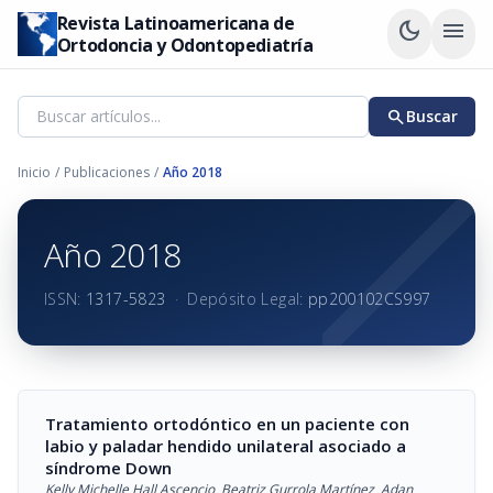
Revista Latinoamericana de
dark_mode
menu
Ortodoncia y Odontopediatría
search
Buscar
Inicio
/
Publicaciones
/
Año 2018
Año 2018
ISSN:
1317-5823
·
Depósito Legal:
pp200102CS997
Tratamiento ortodóntico en un paciente con
labio y paladar hendido unilateral asociado a
síndrome Down
Kelly Michelle Hall Ascencio
,
Beatriz Gurrola Martínez
,
Adan