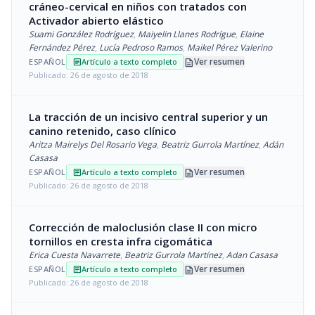
cráneo-cervical en niños con tratados con
Activador abierto elástico
Suami González Rodríguez
,
Maiyelin Llanes Rodrígue
,
Elaine
Fernández Pérez
,
Lucía Pedroso Ramos
,
Maikel Pérez Valerino
description
Ver resumen
ESPAÑOL
Artículo a texto completo
article
Publicado: 26 de agosto de 2018
La tracción de un incisivo central superior y un
canino retenido, caso clínico
Aritza Mairelys Del Rosario Vega
,
Beatriz Gurrola Martínez
,
Adán
Casasa
description
Ver resumen
ESPAÑOL
Artículo a texto completo
article
Publicado: 26 de agosto de 2018
Corrección de maloclusión clase II con micro
tornillos en cresta infra cigomática
Erica Cuesta Navarrete
,
Beatriz Gurrola Martínez
,
Adan Casasa
description
Ver resumen
ESPAÑOL
Artículo a texto completo
article
Publicado: 26 de agosto de 2018